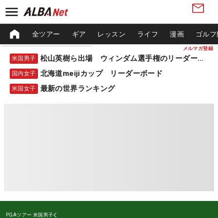
全ツアー
ギア
レッスン
ライフ
漫画
ゴルフ
メルマガ登録
松山英樹ら出場 ウィンダム選手権のリーダーボード
米国男子
北海道meijiカップ リーダーボード
国内女子
最新の世界ランキング
米国女子
PGAツアー
米国男子