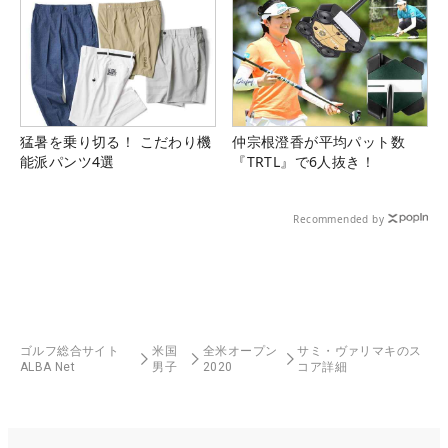
猛暑を乗り切る！ こだわり機
仲宗根澄香が平均パット数
能派パンツ4選
『TRTL』で6人抜き！
Recommended by
ゴルフ総合サイト
米国
全米オープン
サミ・ヴァリマキのス
ALBA Net
男子
2020
コア詳細