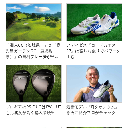
「潮来CC（茨城県）」＆「鹿
アディダス『コードカオス
児島ガーデンGC（鹿児島
27』は強烈な蹴りでパワーを
県）」の無料プレー券が当た
生む
る！！
プロギアのRS DUOはFW・UT
最新モデル『FJクオンタム』
も完成度が高く購入者続出！
を石井良介プロがチェック