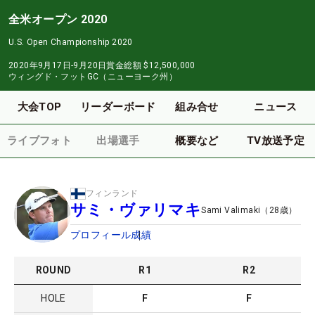
全米オープン 2020
U.S. Open Championship 2020
2020年9月17日-9月20日
賞金総額
$12,500,000
ウィングド・フットGC（ニューヨーク州）
大会TOP
リーダーボード
組み合せ
ニュース
ライブフォト
出場選手
概要など
TV放送予定
フィンランド
サミ・ヴァリマキ
Sami Valimaki
（
28
歳）
プロフィール
成績
ROUND
R
1
R
2
HOLE
F
F