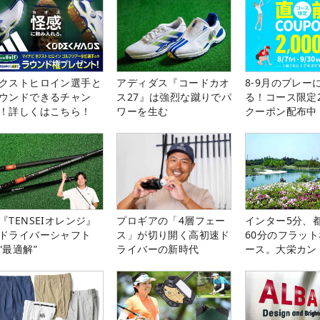
クストヒロイン選手と
アディダス『コードカオ
8-9月のプレー
ウンドできるチャン
ス27』は強烈な蹴りでパ
る！コース限定2
！詳しくはこちら！
ワーを生む
クーポン配布中
『TENSEIオレンジ』
プロギアの「4層フェー
インター5分、
ドライバーシャフト
ス」が切り開く高初速ド
60分のフラッ
“最適解”
ライバーの新時代
ース。大栄カン
楽部（千葉県）