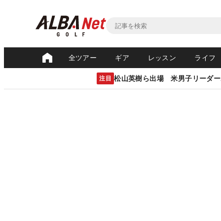
全ツアー
ギア
レッスン
ライフ
松山英樹ら出場 米男子リーダー
注目