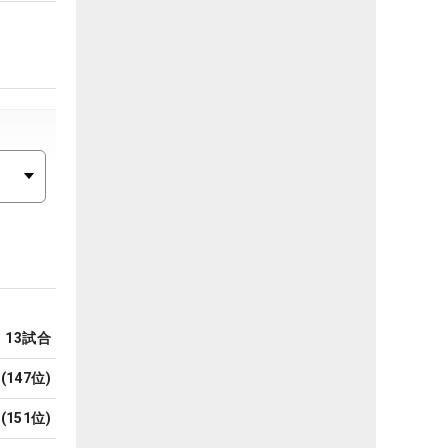
13
試合
(
147
位)
(
151
位)