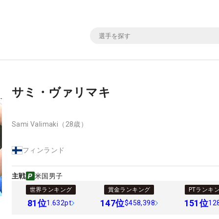
サミ・ヴァリマキ
Sami Valimaki
（28歳）
フィンランド
主戦
米国男子
世界ランキング
賞金ランキング
PTランキ
81
位
147
位
151
位
1.632pt
$458,398
12