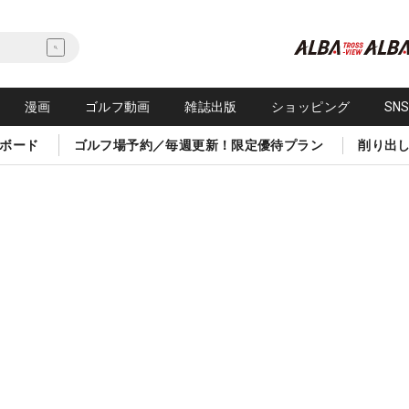
漫画
ゴルフ動画
雑誌出版
ショッピング
SN
ボード
ゴルフ場予約／毎週更新！限定優待プラン
削り出