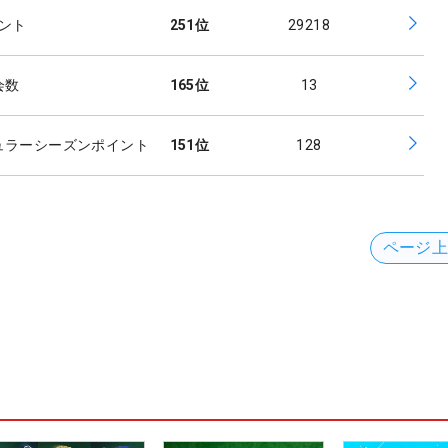
イント
251
位
29218
会数
165
位
13
ュラーシーズンポイント
151
位
128
ページ