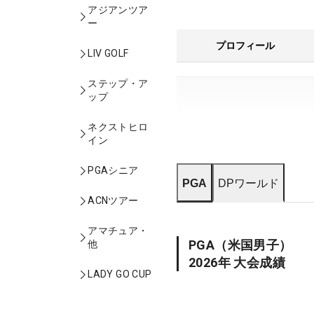
アジアンツア
ー
プロフィール
LIV GOLF
ステップ・ア
ップ
ネクストヒロ
イン
PGAシニア
PGA
DPワールド
ACNツアー
アマチュア・
PGA
（米国男子）
他
2026
年 大会成績
LADY GO CUP