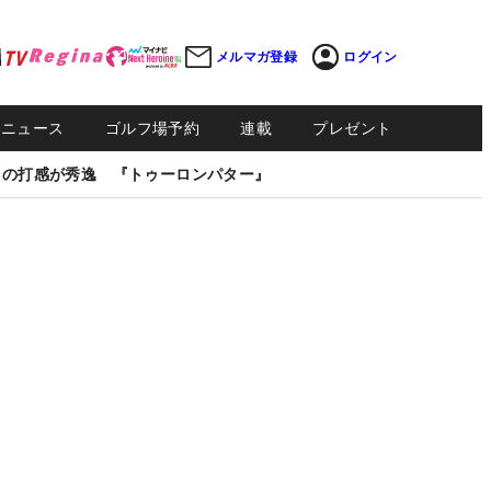
メルマガ登録
ログイン
Sニュース
ゴルフ場予約
連載
プレゼント
しの打感が秀逸 『トゥーロンパター』