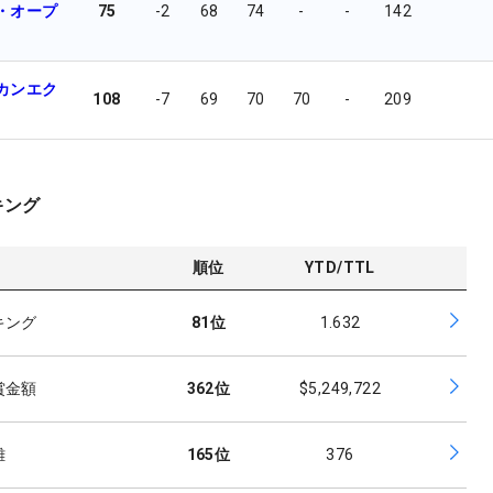
・オープ
75
-2
68
74
-
-
142
カンエク
108
-7
69
70
70
-
209
キング
順位
YTD/TTL
キング
81
位
1.632
賞金額
362
位
$5,249,722
離
165
位
376