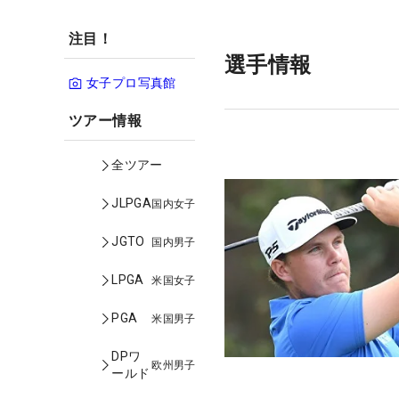
注目！
選手情報
女子プロ写真館
ツアー情報
全ツアー
JLPGA
国内女子
JGTO
国内男子
LPGA
米国女子
PGA
米国男子
DPワ
欧州男子
ールド