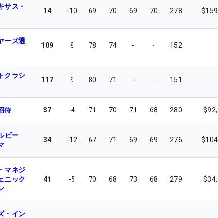
キサス・
14
-10
69
70
69
70
278
$159
ヤーズ選
109
8
78
74
-
-
152
トクラシ
117
9
80
71
-
-
151
招待
37
-4
71
70
71
68
280
$92
ブルビー
34
-12
67
71
69
69
276
$104
マ
・マネジ
ェニック
41
-5
70
68
73
68
279
$34
ン
ズ・イン