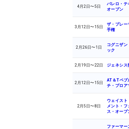
バレロ・テ
4月2日
〜
5日
オープン
ザ・プレー
3月12日
〜
15日
手権
コグニザン
2月26日
〜
1日
ック
2月19日
〜
22日
ジェネシス
AT＆Tペ
2月12日
〜
15日
チ・プロア
ウェイスト
2月5日
〜
8日
メント・フ
ス・オープ
ファーマー