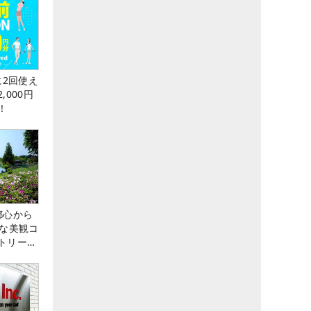
に2回使え
,000円
！
都心から
トな美観コ
トリー俱