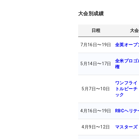
大会別成績
日程
大会
7月16日
〜
19日
全英オープ
全米プロゴ
5月14日
〜
17日
権
ワンフライ
5月7日
〜
10日
トルビーチ
ック
4月16日
〜
19日
RBCヘリテ
4月9日
〜
12日
マスターズ