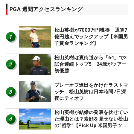
PGA 週間アクセスランキング
松山英樹が7000万円獲得 通算7
1
億円越えでランクアップ【米国男
子賞金ランキング】
松山英樹は裏街道から「64」で2
2
試合連続トップ5 24歳がツアー
初優勝
プレーオフ進出をかけたラストマ
3
ッチ 松山英樹は日本時間7日深
夜にティオフ
松山英樹が結婚の発表を伏せてい
4
た理由とは？素顔を見せない松山
の“哲学”【Pick Up 米国男子ツア
ー十大ニュース】