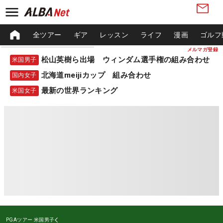
全ツアー
ギア
レッスン
ライフ
漫画
ゴルフ
メルマガ登録
松山英樹ら出場 ウィンダム選手権の組み合わせ
米国男子
北海道meijiカップ 組み合わせ
国内女子
最新の世界ランキング
米国女子
PGAツアー
米国男子