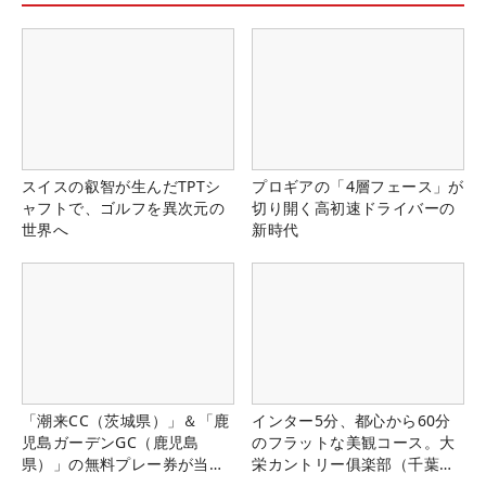
スイスの叡智が生んだTPTシ
プロギアの「4層フェース」が
ャフトで、ゴルフを異次元の
切り開く高初速ドライバーの
世界へ
新時代
「潮来CC（茨城県）」＆「鹿
インター5分、都心から60分
児島ガーデンGC（鹿児島
のフラットな美観コース。大
県）」の無料プレー券が当た
栄カントリー俱楽部（千葉
る！！
県）