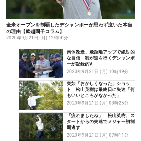
全米オープンを制覇したデシャンボーが思わず泣いた本当
の理由【舩越園子コラム】
2020年9月21日 (月) 12時00分
肉体改造、飛距離アップで絶対的
な自信 我が道を行くデシャンボ
ーが記録的V
2020年9月21日 (月) 10時49分
突如「おかしくなった」ショッ
ト 松山英樹は最終日に失速「何
もいいところがなかった」
2020年9月21日 (月) 08時25分
「疲れましたね」 松山英樹、ス
タートからの失速でメジャー初制
覇逃す
2020年9月21日 (月) 07時11分