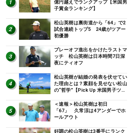
1
億円越えでランクアップ【米国男
子賞金ランキング】
松山英樹は裏街道から「64」で2
2
試合連続トップ5 24歳がツアー
初優勝
プレーオフ進出をかけたラストマ
3
ッチ 松山英樹は日本時間7日深
夜にティオフ
松山英樹が結婚の発表を伏せてい
4
た理由とは？素顔を見せない松山
の“哲学”【Pick Up 米国男子ツア
ー十大ニュース】
＜速報＞松山英樹は初日
5
「67」 久常涼は4アンダーでホ
ールアウト
好調の松山英樹は3番手にランク