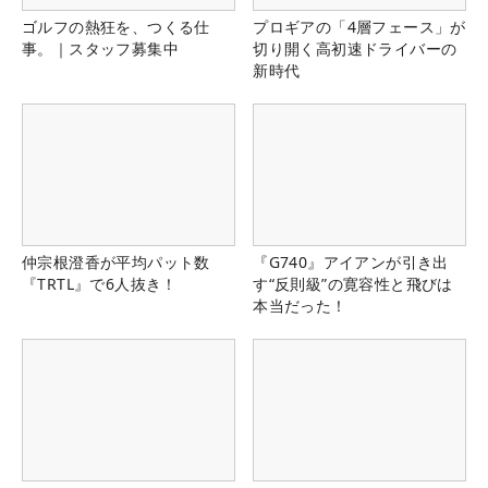
ゴルフの熱狂を、つくる仕
プロギアの「4層フェース」が
事。｜スタッフ募集中
切り開く高初速ドライバーの
新時代
仲宗根澄香が平均パット数
『G740』アイアンが引き出
『TRTL』で6人抜き！
す“反則級”の寛容性と飛びは
本当だった！