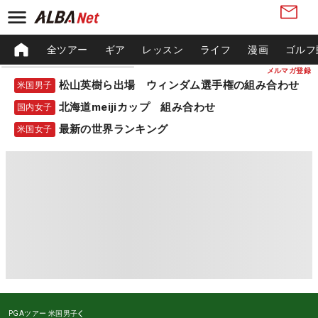
全ツアー
ギア
レッスン
ライフ
漫画
ゴルフ
メルマガ登録
松山英樹ら出場 ウィンダム選手権の組み合わせ
米国男子
北海道meijiカップ 組み合わせ
国内女子
最新の世界ランキング
米国女子
PGAツアー
米国男子