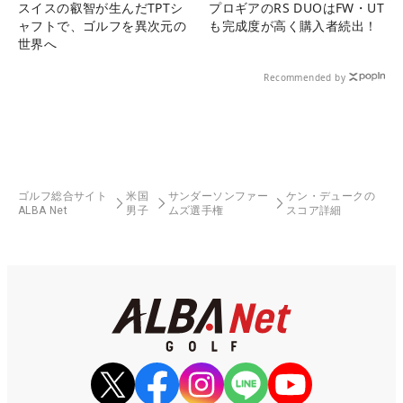
スイスの叡智が生んだTPTシ
プロギアのRS DUOはFW・UT
ャフトで、ゴルフを異次元の
も完成度が高く購入者続出！
世界へ
Recommended by
ゴルフ総合サイト
米国
サンダーソンファー
ケン・デュークの
ALBA Net
男子
ムズ選手権
スコア詳細