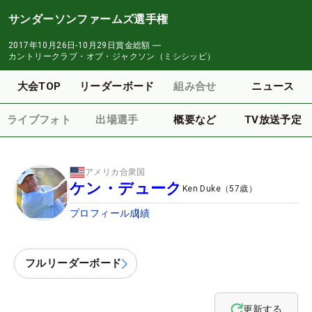
サンダーソンファームズ選手権
2017年10月26日-10月29日
賞金総額
―
カントリークラブ・オブ・ジャクソン（ミシシッピ）
大会TOP
リーダーボード
組み合せ
ニュース
ライブフォト
出場選手
概要など
TV放送予定
アメリカ合衆国
ケン・デューク
Ken Duke
（
57
歳）
プロフィール
成績
フルリーダーボード
更新する