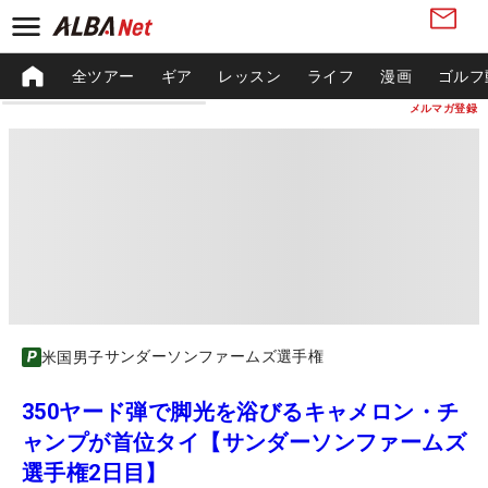
全ツアー
ギア
レッスン
ライフ
漫画
ゴルフ
メルマガ登録
サンダーソンファームズ選手権
米国男子
350ヤード弾で脚光を浴びるキャメロン・チ
ャンプが首位タイ【サンダーソンファームズ
選手権2日目】