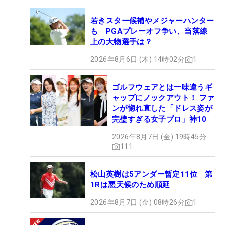
若きスター候補やメジャーハンター
も PGAプレーオフ争い、当落線
上の大物選手は？
2026年8月6日 (木) 14時02分
1
ゴルフウェアとは一味違うギ
ャップにノックアウト！ ファ
ンが惚れ直した「ドレス姿が
完璧すぎる女子プロ」神10
2026年8月7日 (金) 19時45分
111
松山英樹は5アンダー暫定11位 第
1Rは悪天候のため順延
2026年8月7日 (金) 08時26分
1