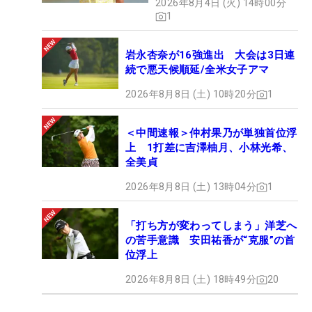
2026年8月4日 (火) 14時00分
1
岩永杏奈が16強進出 大会は3日連
続で悪天候順延/全米女子アマ
2026年8月8日 (土) 10時20分
1
＜中間速報＞仲村果乃が単独首位浮
上 1打差に吉澤柚月、小林光希、
全美貞
2026年8月8日 (土) 13時04分
1
「打ち方が変わってしまう」洋芝へ
の苦手意識 安田祐香が“克服”の首
位浮上
2026年8月8日 (土) 18時49分
20