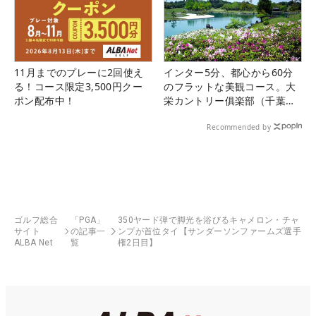
11月までのプレーに2回使え
インター5分、都心から60分
る！コース限定3,500円クー
のフラットな美観コース。大
ポン配布中！
栄カントリー俱楽部（千葉
県）
Recommended by
ゴルフ総合
「PGA」
350ヤード弾で脚光を浴びるキャメロン・チャ
サイト
の記事一
ンプが首位タイ【サンダーソンファームズ選手
ALBA Net
覧
権2日目】