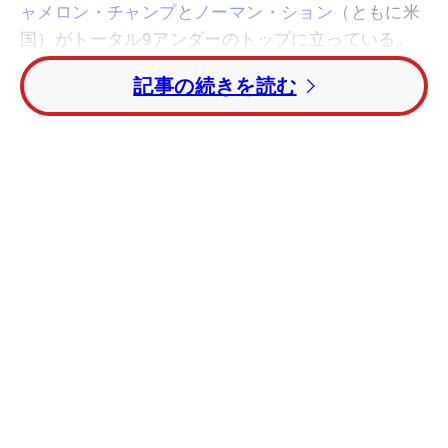
ャメロン・チャンプ
と
ノーマン・ション
（ともに米
国）がトータル9アンダーのトップに立っている。
記事の続きを読む
【動画】松山英樹出場 中国決戦の2日目ハイライ
ト
1打差の3位タイに
ショーン・ステファニー
、
ジョナ
サン・バード
（ともに米国）、トータル7アンダー
の5位タイにセス・リーブス、
ハドソン・スワフォ
ード
、
スコット・スターリングス
（いずれも米国）
の3人が並んでいる。
日本ツアー出身の
イ・キョンフン
（韓国）は第2ラ
ウンドで4アンダーをマークし、トータル4アンダー
の31位タイで決勝ラウンド進出。2018年のウェ
ブ・ドット・コムツアー賞金王で同じく日本ツアー
出身の
イム・ソンジェ
（韓国）は予選落ちとなって