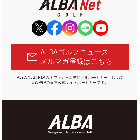
ALBAゴルフニュース
メルマガ登録はこちら
ALBA NetはR&Aのオフィシャルデジタルパートナー、および
USLPGAの日本公式サイトパートナーです。