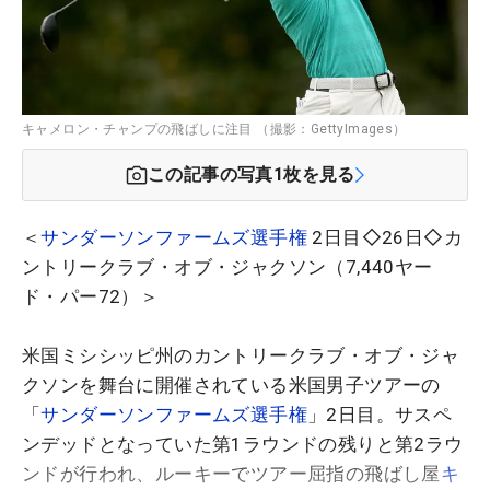
キャメロン・チャンプの飛ばしに注目 （撮影：GettyImages）
この記事の写真
1
枚を見る
＜
サンダーソンファームズ選手権
2日目◇26日◇カ
ントリークラブ・オブ・ジャクソン（7,440ヤー
ド・パー72）＞
米国ミシシッピ州のカントリークラブ・オブ・ジャ
クソンを舞台に開催されている米国男子ツアーの
「
サンダーソンファームズ選手権
」2日目。サスペ
ンデッドとなっていた第1ラウンドの残りと第2ラウ
ンドが行われ、ルーキーでツアー屈指の飛ばし屋
キ