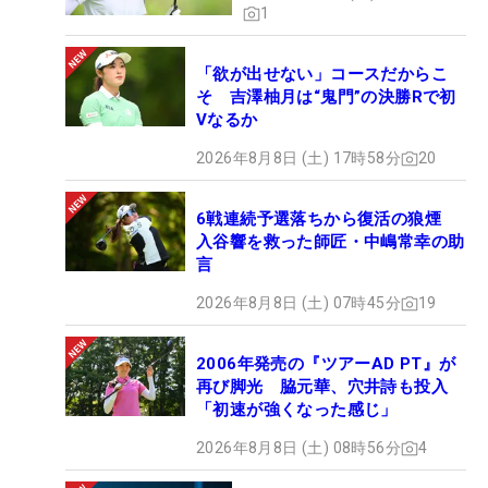
1
「欲が出せない」コースだからこ
そ 吉澤柚月は“鬼門”の決勝Rで初
Vなるか
2026年8月8日 (土) 17時58分
20
6戦連続予選落ちから復活の狼煙
入谷響を救った師匠・中嶋常幸の助
言
2026年8月8日 (土) 07時45分
19
2006年発売の『ツアーAD PT』が
再び脚光 脇元華、穴井詩も投入
「初速が強くなった感じ」
2026年8月8日 (土) 08時56分
4