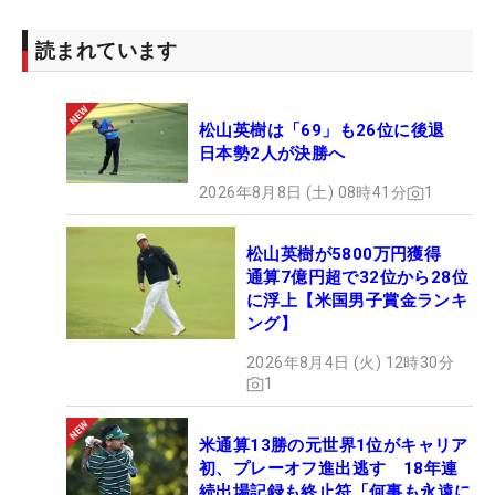
いる。
読まれています
松山英樹は「69」も26位に後退
日本勢2人が決勝へ
2026年8月8日 (土) 08時41分
1
松山英樹が5800万円獲得
通算7億円超で32位から28位
に浮上【米国男子賞金ランキ
ング】
2026年8月4日 (火) 12時30分
1
米通算13勝の元世界1位がキャリア
初、プレーオフ進出逃す 18年連
続出場記録も終止符「何事も永遠に