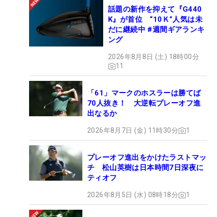
話題の新作を抑えて『G440
K』が首位 “10Ｋ”人気は未
だに継続中 #週間ギアランキ
ング
2026年8月8日 (土) 18時00分
11
「61」マークのホスラーは勝てば
70人抜き！ 大逆転プレーオフ進
出なるか
2026年8月7日 (金) 11時30分
1
プレーオフ進出をかけたラストマッ
チ 松山英樹は日本時間7日深夜に
ティオフ
2026年8月5日 (水) 08時18分
1