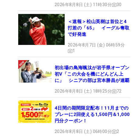
2026年8月8日 (土) 11時30分
30
＜速報＞松山英樹は首位と4
打差の「65」 イーグル奪取
で好発進
2026年8月7日 (金) 06時59分
1
初出場の鳥海颯汰が岩手県オープン
初V「この大会を機にどんどん上
に」 シニアの部は宮本勝昌が連覇
2026年8月8日 (土) 18時25分
72
4日間の期間限定配布！11月までの
プレーに2回使える1,500円＆1,000
円分クーポン！
2026年8月8日 (土) 06時00分
2