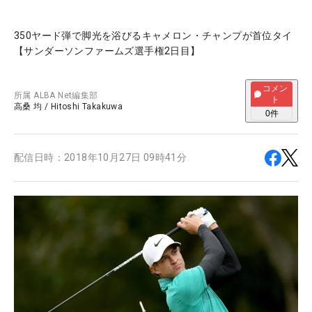
350ヤード弾で脚光を浴びるキャメロン・チャンプが首位タイ
【サンダーソンファームズ選手権2日目】
コメン
所属
ALBA Net編集部
ト
高桑 均
/
Hitoshi Takakuwa
0
件
配信日時：
2018年10月27日 09時41分