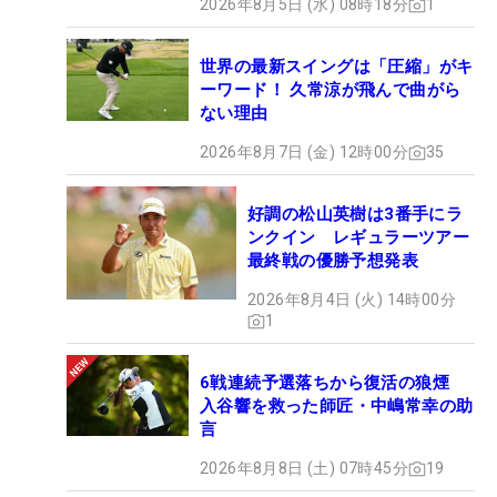
2026年8月5日 (水) 08時18分
1
世界の最新スイングは「圧縮」がキ
ーワード！ 久常涼が飛んで曲がら
ない理由
2026年8月7日 (金) 12時00分
35
好調の松山英樹は3番手にラ
ンクイン レギュラーツアー
最終戦の優勝予想発表
2026年8月4日 (火) 14時00分
1
6戦連続予選落ちから復活の狼煙
入谷響を救った師匠・中嶋常幸の助
言
2026年8月8日 (土) 07時45分
19