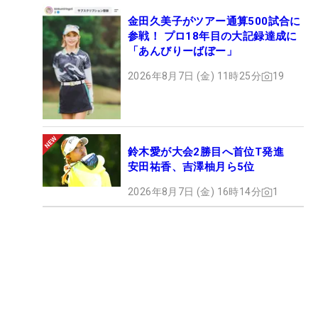
金田久美子がツアー通算500試合に
参戦！ プロ18年目の大記録達成に
「あんびりーばぼー」
2026年8月7日 (金) 11時25分
19
鈴木愛が大会2勝目へ首位T発進
安田祐香、吉澤柚月ら5位
2026年8月7日 (金) 16時14分
1