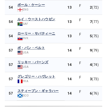
ポール・ケーシー
F
13
2
54
(72)
ENG
ルイ・ウーストハウゼン
F
13
7
54
(77)
SAF
ローリー・サバティーニ
F
13
5
54
(75)
SVK
ボ・バン・ペルト
F
14
9
57
(79)
USA
リッキー・バーンズ
F
14
4
57
(74)
USA
グレゴリー・ハヴレット
F
14
3
57
(73)
FRA
スティーブン・ギャラハー
F
14
6
57
(76)
SCO