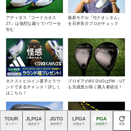
アディダス『コードカオス
最新モデル『FJクオンタム』
27』は強烈な蹴りでパワーを
を石井良介プロがチェック
生む
ネクストヒロイン選手とラウ
プロギアのRS DUOはFW・UT
ンドできるチャンス！詳しく
も完成度が高く購入者続出！
はこちら！
TOUR
JLPGA
JGTO
LPGA
PGA
閉じる
全ツアー
国内女子
国内男子
米国女子
米国男子
更新