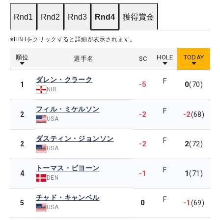
Rnd1
Rnd2
Rnd3
Rnd4
獲得賞金
※HBHをクリックすると詳細が表示されます。
順位
HOLE
TODAY
選手名
SC
ダレン・クラーク
F
-5
0
1
(70)
NIR
フィル・ミケルソン
F
-2
-2
2
(68)
USA
ダスティン・ジョンソン
F
-2
2
2
(72)
USA
トーマス・ビヨーン
F
-1
1
4
(71)
DEN
チャド・キャンベル
F
0
-1
5
(69)
USA