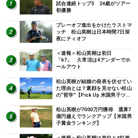
1
試合連続トップ5 24歳がツアー
初優勝
プレーオフ進出をかけたラストマ
2
ッチ 松山英樹は日本時間7日深
夜にティオフ
＜速報＞松山英樹は初日
3
「67」 久常涼は4アンダーでホ
ールアウト
松山英樹が結婚の発表を伏せてい
4
た理由とは？素顔を見せない松山
の“哲学”【Pick Up 米国男子ツア
ー十大ニュース】
松山英樹が7000万円獲得 通算7
5
億円越えでランクアップ【米国男
子賞金ランキング】
＜速報＞松山英樹は首位と4打差