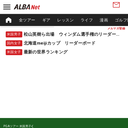
全ツアー
ギア
レッスン
ライフ
漫画
ゴルフ
メルマガ登録
松山英樹ら出場 ウィンダム選手権のリーダーボード
米国男子
北海道meijiカップ リーダーボード
国内女子
最新の世界ランキング
米国女子
PGAツアー
米国男子