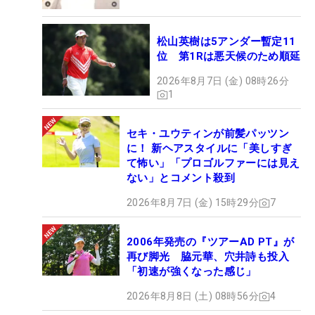
松山英樹は5アンダー暫定11
位 第1Rは悪天候のため順延
2026年8月7日 (金) 08時26分
1
セキ・ユウティンが前髪パッツン
に！ 新ヘアスタイルに「美しすぎ
て怖い」「プロゴルファーには見え
ない」とコメント殺到
2026年8月7日 (金) 15時29分
7
2006年発売の『ツアーAD PT』が
再び脚光 脇元華、穴井詩も投入
「初速が強くなった感じ」
2026年8月8日 (土) 08時56分
4