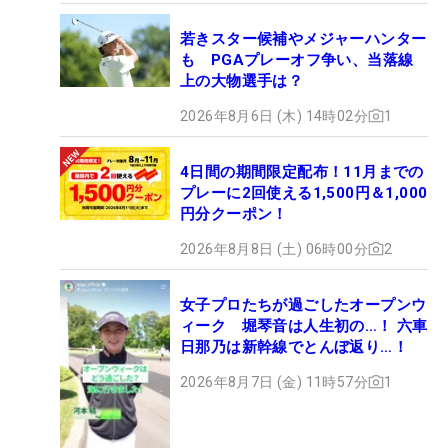
若きスター候補やメジャーハンター
も PGAプレーオフ争い、当落線
上の大物選手は？
2026年8月6日 (木) 14時02分
1
4日間の期間限定配布！11月までの
プレーに2回使える1,500円＆1,000
円分クーポン！
2026年8月8日 (土) 06時00分
2
女子プロたちが過ごしたオープンウ
ィーク 堀琴音は人生初の…！ 六車
日那乃は新幹線でとんぼ返り…！
2026年8月7日 (金) 11時57分
1