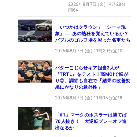
2026年8月7日 (金) 14時28分
ュー
64
「いつかはクラウン」「シーマ現
象」……あの熱狂を覚えているか？
バブルのゴルフ場を彩った名車たち
2026年8月7日 (金) 11時30分
10
パターこじらせギア担当2人が
『TRTL』をテスト！高MOIで転が
り◎、調節も自在で「結果の改善効
果にかなりの意外性」
2026年8月7日 (金) 11時15分
18
「61」マークのホスラーは勝てば
70人抜き！ 大逆転プレーオフ進
出なるか