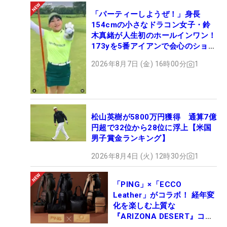
「パーティーしようぜ！」身長
154cmの小さなドラコン女子・鈴
木真緒が人生初のホールインワン！
173yを5番アイアンで会心のショッ
ト
2026年8月7日 (金) 16時00分
1
松山英樹が5800万円獲得 通算7億
円超で32位から28位に浮上【米国
男子賞金ランキング】
2026年8月4日 (火) 12時30分
1
「PING」×「ECCO
Leather」がコラボ！ 経年変
化を楽しむ上質な
『ARIZONA DESERT』コレ
クション、9月15日限定デビ