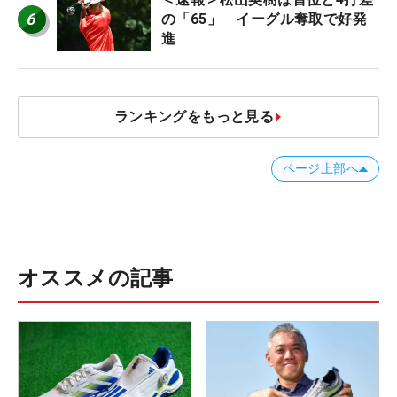
6
の「65」 イーグル奪取で好発
進
ランキングをもっと見る
ページ上部へ
オススメの記事