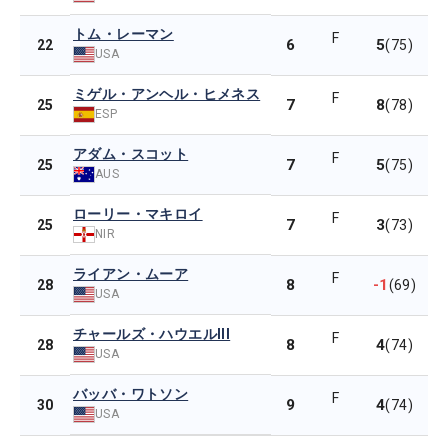
トム・レーマン
F
6
5
22
(75)
USA
ミゲル・アンヘル・ヒメネス
F
7
8
25
(78)
ESP
アダム・スコット
F
7
5
25
(75)
AUS
ローリー・マキロイ
F
7
3
25
(73)
NIR
ライアン・ムーア
F
8
-1
28
(69)
USA
チャールズ・ハウエルIII
F
8
4
28
(74)
USA
バッバ・ワトソン
F
9
4
30
(74)
USA