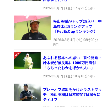
2026年8月7日 (金) 17時29分
19
松山英樹がトップ25入り 中
島啓太は5ランクアップ
【FedExCupランキング】
2026年8月4日 (火) 08時00分
1
あふれる熊本への思い 首位発進・
鈴木愛が被災地に1000万円寄付
「もらったお金をほかの人に」
2026年8月7日 (金) 18時10分
19
プレーオフ進出をかけたラストマッ
チ 松山英樹は日本時間7日深夜に
ティオフ