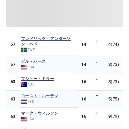
フレドリック・アンダーソ
F
ン・ヘド
14
4
57
(74)
SWE
ビル・ハース
F
14
3
57
(73)
USA
マシュー・ミラー
F
16
3
63
(73)
AUS
ヨースト・ルーテン
F
16
5
63
(75)
NED
マーク・ウィルソン
F
16
9
63
(79)
USA