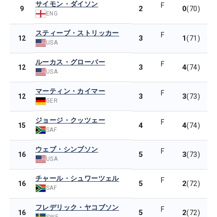
サイモン・ダイソン
F
2
0
9
(70)
ENG
スティーブ・ストリッカー
F
3
1
12
(71)
USA
ルーカス・グローバー
F
3
4
12
(74)
USA
マーティン・カイマー
F
3
3
12
(73)
GER
ジョージ・クッツェー
F
4
4
15
(74)
SAF
ウェブ・シンプソン
F
5
3
16
(73)
USA
チャール・シュワーツェル
F
5
2
16
(72)
SAF
フレデリック・ヤコブソン
F
5
2
16
(72)
SWE