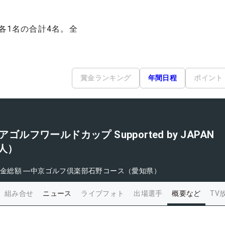
各1名の合計4名。全
賞金ランキング
年間日程
ポイント
アゴルフワールドカップ Supported by JAPAN
個人）
金総額
―
中京ゴルフ倶楽部石野コース（愛知県）
組み合せ
ニュース
ライブフォト
出場選手
概要など
TV