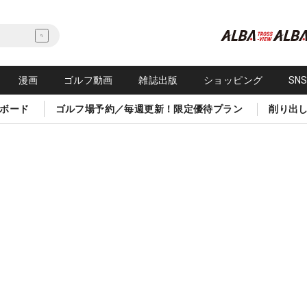
漫画
ゴルフ動画
雑誌出版
ショッピング
SN
ボード
ゴルフ場予約／毎週更新！限定優待プラン
削り出