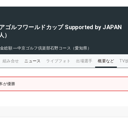
アゴルフワールドカップ Supported by JAPAN
個人）
金総額
―
中京ゴルフ倶楽部石野コース（愛知県）
組み合せ
ニュース
ライブフォト
出場選手
概要など
TV
日本が優勝