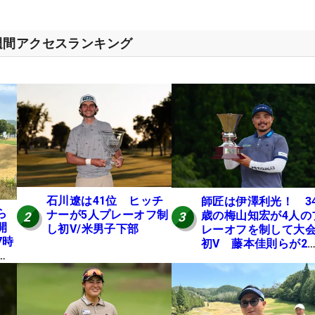
週間アクセスランキング
石川遼は41位 ヒッチ
師匠は伊澤利光！ 3
ら
ナーが5人プレーオフ制
歳の梅山知宏が4人の
2
3
開
し初V/米男子下部
レーオフを制して大
7時
初V 藤本佳則らが2
本
【MAIN STAGE JOY
にテ
OPEN】
E