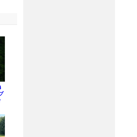
4
プ
会
位
X