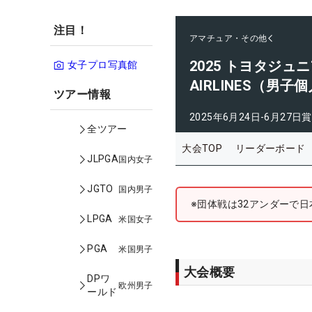
注目！
アマチュア・その他
2025 トヨタジュニ
女子プロ写真館
AIRLINES（男子
ツアー情報
2025年6月24日-6月27日
賞
全ツアー
大会TOP
リーダーボード
JLPGA
国内女子
JGTO
国内男子
※団体戦は32アンダーで
LPGA
米国女子
PGA
米国男子
大会概要
DPワ
欧州男子
ールド