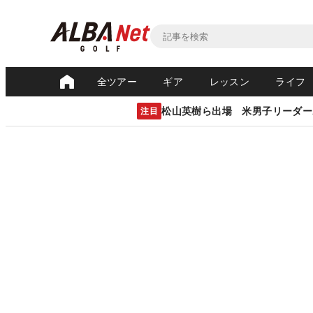
全ツアー
ギア
レッスン
ライフ
松山英樹ら出場 米男子リーダー
注目