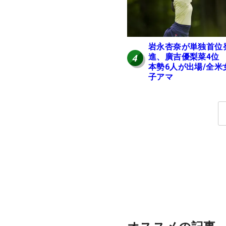
岩永杏奈が単独首位
進、廣吉優梨菜4位
4
本勢6人が出場/全米
子アマ