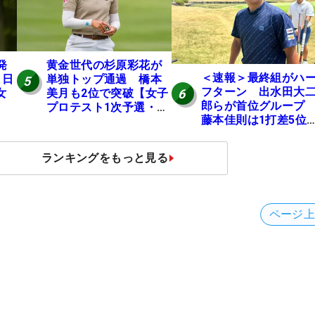
発
黄金世代の杉原彩花が
＜速報＞最終組がハ
 日
単独トップ通過 橋本
5
フターン 出水田大
6
女
美月も2位で突破【女子
郎らが首位グルー
プロテスト1次予選・E
藤本佳則は1打差5
地区】
伊澤利光は52位タイ
【MAIN STAGE JOY
ランキングをもっと見る
OPEN】
ページ