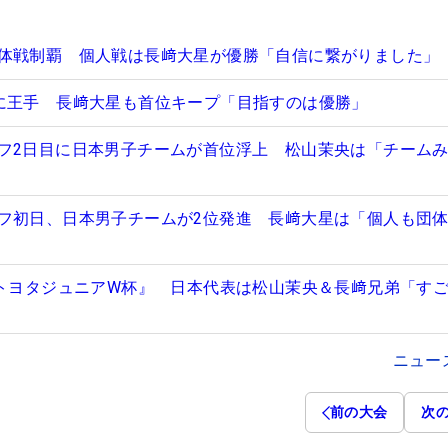
体戦制覇 個人戦は長﨑大星が優勝「自信に繋がりました」
に王手 長﨑大星も首位キープ「目指すのは優勝」
フ2日目に日本男子チームが首位浮上 松山茉央は「チーム
フ初日、日本男子チームが2位発進 長﨑大星は「個人も団
『トヨタジュニアW杯』 日本代表は松山茉央＆長﨑兄弟「す
ニュー
前の大会
次