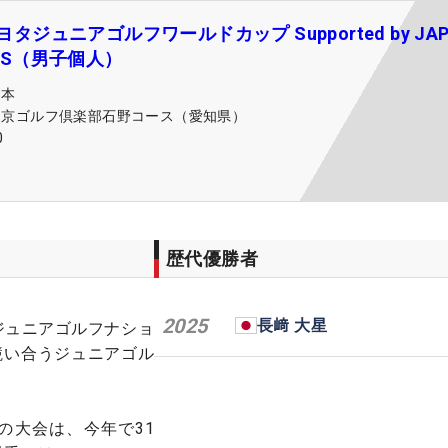
トヨタジュニアゴルフワールドカップ Supported by JAP
NES（男子個人）
日本
中京ゴルフ倶楽部石野コース（愛知県）
0
歴代優勝者
2025
長﨑 大星
ジュニアゴルフナショ
競い合うジュニアゴル
この大会は、今年で31