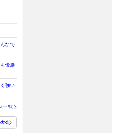
みんなで
体も優勝
ごく強い
ス一覧
の大会