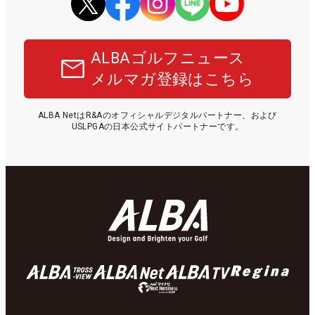
ALBAゴルフニュース
メルマガ登録はこちら
ALBA NetはR&Aのオフィシャルデジタルパートナー、および
USLPGAの日本公式サイトパートナーです。