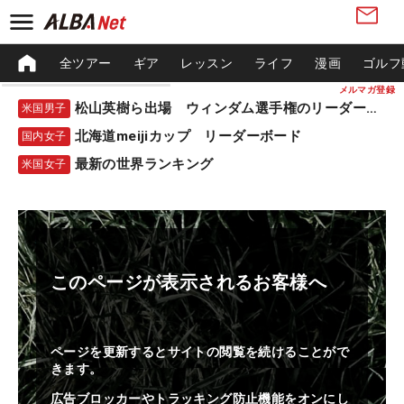
全ツアー
ギア
レッスン
ライフ
漫画
ゴルフ
メルマガ登録
松山英樹ら出場 ウィンダム選手権のリーダーボード
米国男子
北海道meijiカップ リーダーボード
国内女子
最新の世界ランキング
米国女子
このページが表示されるお客様へ
ページを更新するとサイトの閲覧を続けることがで
きます。
広告ブロッカーやトラッキング防止機能をオンにし