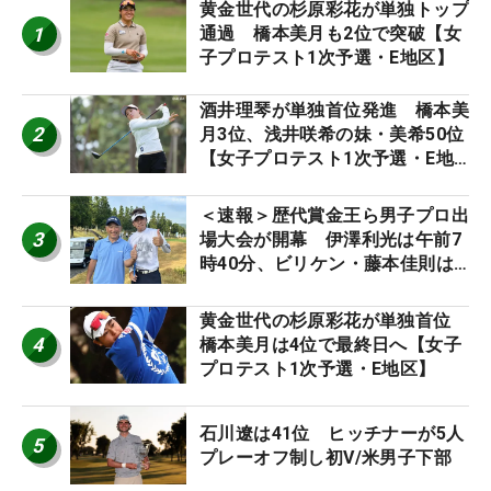
黄金世代の杉原彩花が単独トップ
1
通過 橋本美月も2位で突破【女
子プロテスト1次予選・E地区】
酒井理琴が単独首位発進 橋本美
2
月3位、浅井咲希の妹・美希50位
【女子プロテスト1次予選・E地
区】
＜速報＞歴代賞金王ら男子プロ出
3
場大会が開幕 伊澤利光は午前7
時40分、ビリケン・藤本佳則は
午前9時30分にティオフ【MAIN
STAGE JOYX OPEN】
黄金世代の杉原彩花が単独首位
4
橋本美月は4位で最終日へ【女子
プロテスト1次予選・E地区】
石川遼は41位 ヒッチナーが5人
5
プレーオフ制し初V/米男子下部