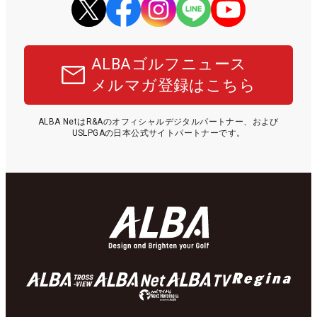
ALBAゴルフニュース
メルマガ登録はこちら
ALBA NetはR&Aのオフィシャルデジタルパートナー、および
USLPGAの日本公式サイトパートナーです。