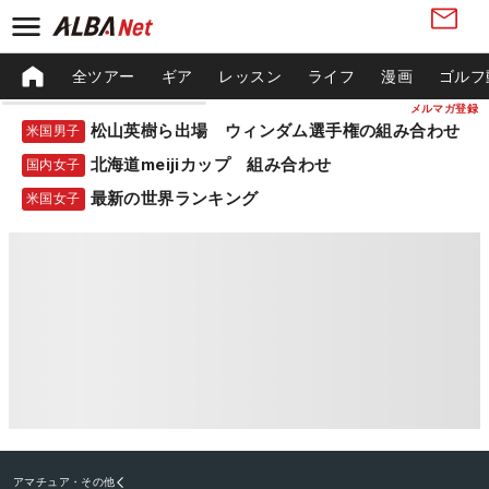
全ツアー
ギア
レッスン
ライフ
漫画
ゴルフ
メルマガ登録
松山英樹ら出場 ウィンダム選手権の組み合わせ
米国男子
北海道meijiカップ 組み合わせ
国内女子
最新の世界ランキング
米国女子
アマチュア・その他