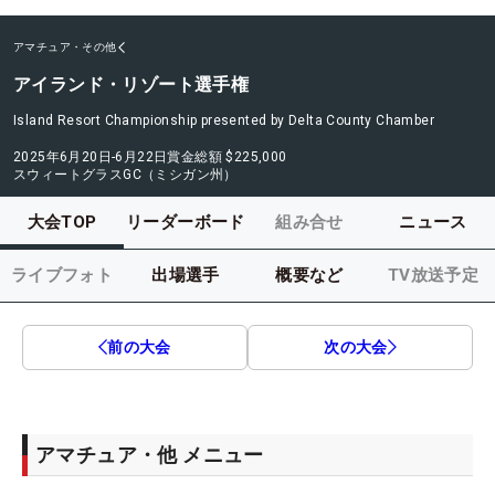
アマチュア・その他
アイランド・リゾート選手権
Island Resort Championship presented by Delta County Chamber
2025年6月20日-6月22日
賞金総額
$225,000
スウィートグラスGC（ミシガン州）
大会TOP
リーダーボード
組み合せ
ニュース
ライブフォト
出場選手
概要など
TV放送予定
前の大会
次の大会
アマチュア・他 メニュー