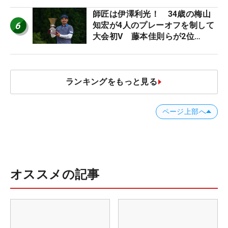
師匠は伊澤利光！ 34歳の梅山
6
知宏が4人のプレーオフを制して
大会初V 藤本佳則らが2位
【MAIN STAGE JOYX OPEN】
ランキングをもっと見る
ページ上部へ
オススメの記事