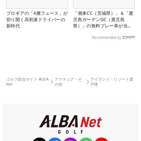
プロギアの「4層フェース」が
「潮来CC（茨城県）」＆「鹿
切り開く高初速ドライバーの
児島ガーデンGC（鹿児島
新時代
県）」の無料プレー券が当た
る！！
Recommended by
ゴルフ総合サイト ALBA
アマチュア・そ
アイランド・リゾート選
Net
の他
手権