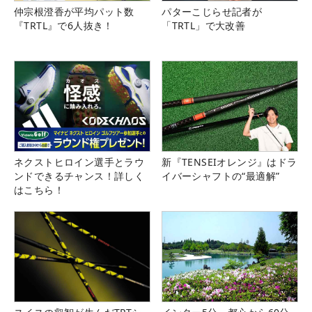
仲宗根澄香が平均パット数
パターこじらせ記者が
『TRTL』で6人抜き！
「TRTL」で大改善
ネクストヒロイン選手とラウ
新『TENSEIオレンジ』はドラ
ンドできるチャンス！詳しく
イバーシャフトの“最適解”
はこちら！