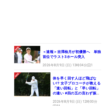
＜速報＞吉澤柚月が初優勝へ 単独
首位でラスト3ホール突入
2026年8月9日 (日) 13時04分
1
体を早く回す人ほど飛ばな
い!? 女子プロコーチが教える
「速い回転」と「早い回転」
の違い #四の五の言わず振り
氣れ
2026年8月9日 (日) 12時00分
31