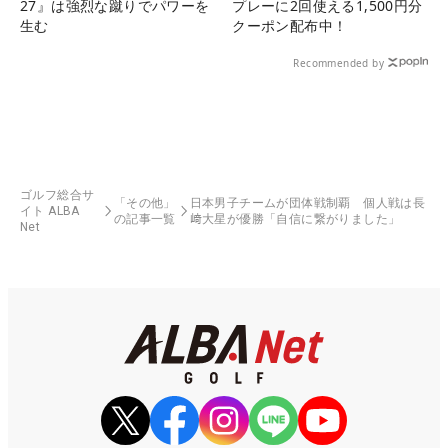
27』は強烈な蹴りでパワーを
プレーに2回使える1,500円分
生む
クーポン配布中！
Recommended by
ゴルフ総合サ
「その他」
日本男子チームが団体戦制覇 個人戦は長
イト ALBA
の記事一覧
﨑大星が優勝「自信に繋がりました」
Net