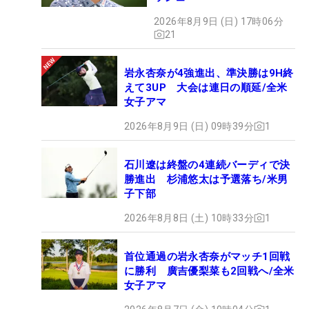
2026年8月9日 (日) 17時06分
21
岩永杏奈が4強進出、準決勝は9H終
えて3UP 大会は連日の順延/全米
女子アマ
2026年8月9日 (日) 09時39分
1
石川遼は終盤の4連続バーディで決
勝進出 杉浦悠太は予選落ち/米男
子下部
2026年8月8日 (土) 10時33分
1
首位通過の岩永杏奈がマッチ1回戦
に勝利 廣吉優梨菜も2回戦へ/全米
女子アマ