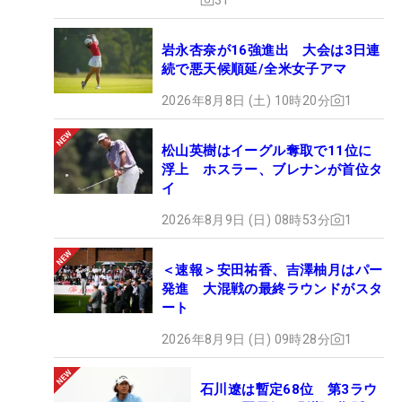
岩永杏奈が16強進出 大会は3日連
続で悪天候順延/全米女子アマ
2026年8月8日 (土) 10時20分
1
松山英樹はイーグル奪取で11位に
浮上 ホスラー、ブレナンが首位タ
イ
2026年8月9日 (日) 08時53分
1
＜速報＞安田祐香、吉澤柚月はパー
発進 大混戦の最終ラウンドがスタ
ート
2026年8月9日 (日) 09時28分
1
石川遼は暫定68位 第3ラウ