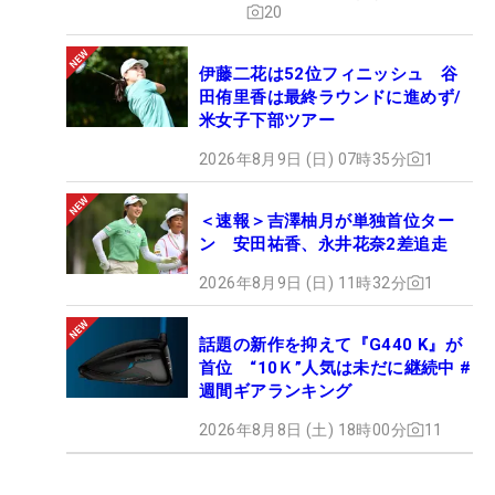
20
伊藤二花は52位フィニッシュ 谷
田侑里香は最終ラウンドに進めず/
米女子下部ツアー
2026年8月9日 (日) 07時35分
1
＜速報＞吉澤柚月が単独首位ター
ン 安田祐香、永井花奈2差追走
2026年8月9日 (日) 11時32分
1
話題の新作を抑えて『G440 K』が
首位 “10Ｋ”人気は未だに継続中 #
週間ギアランキング
2026年8月8日 (土) 18時00分
11