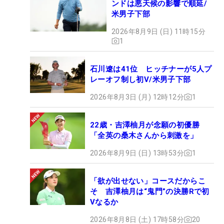
ンドは悪天候の影響で順延/
米男子下部
2026年8月9日 (日) 11時15分
1
石川遼は41位 ヒッチナーが5人プ
レーオフ制し初V/米男子下部
2026年8月3日 (月) 12時12分
1
22歳・吉澤柚月が念願の初優勝
「全英の桑木さんから刺激を」
2026年8月9日 (日) 13時53分
1
「欲が出せない」コースだからこ
そ 吉澤柚月は“鬼門”の決勝Rで初
Vなるか
2026年8月8日 (土) 17時58分
20