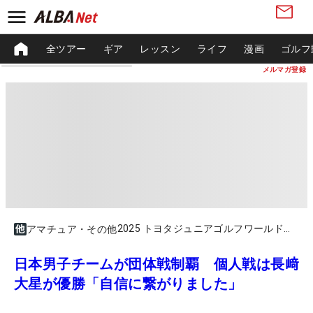
全ツアー
ギア
レッスン
ライフ
漫画
ゴルフ
メルマガ登録
2025 トヨタジュニアゴルフワールドカップ Supported by JAPAN AIRLINES（男子個人）
アマチュア・その他
日本男子チームが団体戦制覇 個人戦は長﨑
大星が優勝「自信に繋がりました」