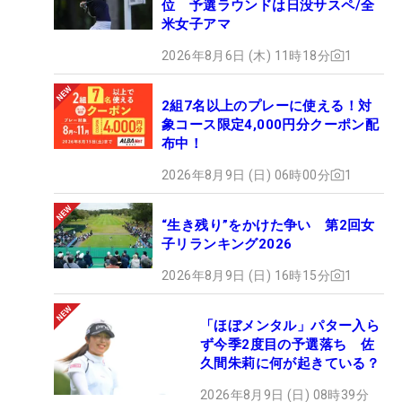
位 予選ラウンドは日没サスペ/全
米女子アマ
2026年8月6日 (木) 11時18分
1
2組7名以上のプレーに使える！対
象コース限定4,000円分クーポン配
布中！
2026年8月9日 (日) 06時00分
1
“生き残り”をかけた争い 第2回女
子リランキング2026
2026年8月9日 (日) 16時15分
1
「ほぼメンタル」パター入ら
ず今季2度目の予選落ち 佐
久間朱莉に何が起きている？
2026年8月9日 (日) 08時39分