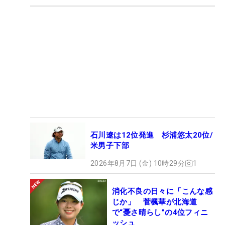
石川遼は12位発進 杉浦悠太20位/
米男子下部
2026年8月7日 (金) 10時29分
1
消化不良の日々に「こんな感
じか」 菅楓華が北海道
で“憂さ晴らし”の4位フィニ
ッシュ