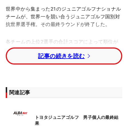
世界中から集まった21のジュニアゴルフナショナル
チームが、世界一を競い合うジュニアゴルフ国別対
抗世界選手権。その最終ラウンドが終了した。
各チームの上位2選手の合計スコアによって順位が
争われる団体戦で日本男子チームがトータル32アン
記事の続きを読む
ダーで優勝。2位にトータル30アンダーの米国、3位
にトータル20アンダーのフランスが入った。
個人成績は最終日に6バーディ・1ボギーの「66」を
マークした長﨑大星（勇志国際高1年）と9バーデ
関連記事
ィ・2ボギーの「64」をマークしたトーマス・レス
トレポ・ハラミージョ（コロンビア）がトータル19
アンダー・首位タイで並び、同時優勝となった。
トヨタジュニアゴルフ 男子個人の最終結
「アイアンやアプローチで寄せて、流れを切らさず
果
に頑張っていけた。メンタルも保持できてよかっ