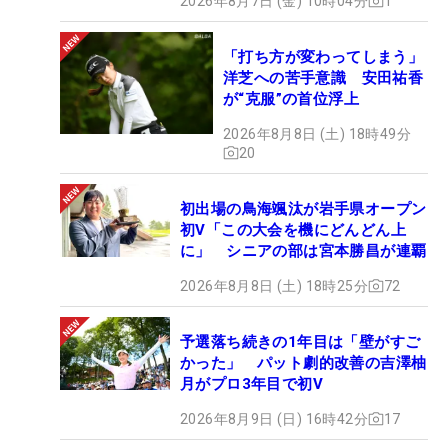
2026年8月7日 (金) 10時04分
1
「打ち方が変わってしまう」
洋芝への苦手意識 安田祐香
が“克服”の首位浮上
2026年8月8日 (土) 18時49分
20
初出場の鳥海颯汰が岩手県オープン
初V「この大会を機にどんどん上
に」 シニアの部は宮本勝昌が連覇
2026年8月8日 (土) 18時25分
72
予選落ち続きの1年目は「壁がすご
かった」 パット劇的改善の吉澤柚
月がプロ3年目で初V
2026年8月9日 (日) 16時42分
17