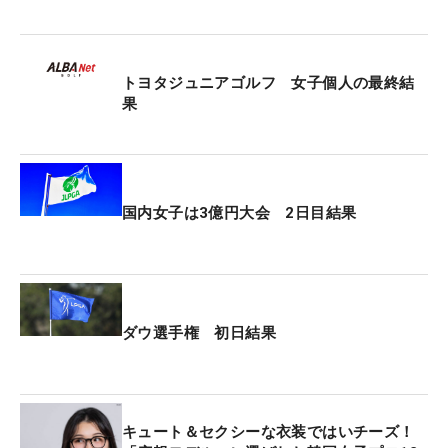
た」と、集中してプレーできたことが勝因だと話し
た。「個人と団体優勝できてうれしい。今回勝てた
ことは自信につながりました」と喜びも口にした。
トヨタジュニアゴルフ 女子個人の最終結
果
トータル17アンダー・3位にブルックス・シモンズ
（米国）、トータル14アンダー・4位にはトム・
デ・ヘリーポン（フランス）が入った。
国内女子は3億円大会 2日目結果
大星の兄・煌心（日章学園高3年）はトータル11ア
ンダー・6位タイ。松山茉央（福井高2年）は16番パ
ー5でイーグルをマークするも伸ばしきれず、トー
タル9アンダー・9位でフィニッシュ。「自分の思う
ダウ選手権 初日結果
ようなプレーができなかった」と悔しさを口にし
た。
【男子・団体戦 最終日の上位成績】
キュート＆セクシーな衣装ではいチーズ！