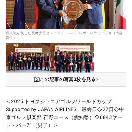
個人戦を制した長﨑大星とトーマス・レストレポ・ハラミージョ（大会
提供）
この記事の写真
3
枚を見る
＜2025 トヨタジュニアゴルフワールドカップ
Supported by JAPAN AIRLINES 最終日◇27日◇中
京ゴルフ倶楽部 石野コース（愛知県）◇6843ヤー
ド・パー71（男子）＞