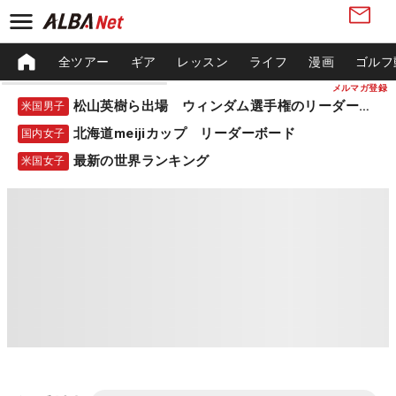
全ツアー
ギア
レッスン
ライフ
漫画
ゴルフ
メルマガ登録
松山英樹ら出場 ウィンダム選手権のリーダーボード
米国男子
北海道meijiカップ リーダーボード
国内女子
最新の世界ランキング
米国女子