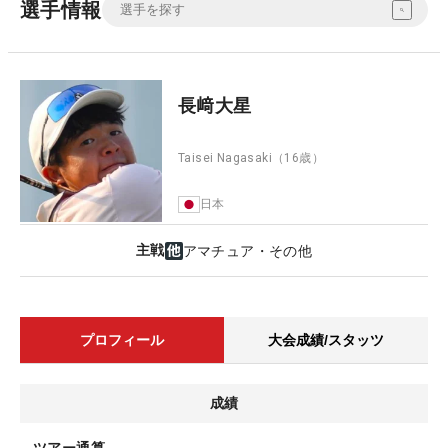
選手情報
長﨑大星
Taisei Nagasaki
（16歳）
日本
主戦
アマチュア・その他
プロフィール
大会成績/スタッツ
成績