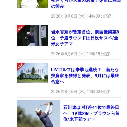
祝さくらが大量のお菓子を前に満面
の笑み
2026年8月6日 (木) 14時09分
7
岩永杏奈が暫定首位、廣吉優梨菜8
位 予選ラウンドは日没サスペ/全
米女子アマ
2026年8月6日 (木) 11時18分
1
LIVゴルフは来季も継続？ 新たな
投資家を獲得と発表、9月には最終
合意へ
2026年8月6日 (木) 11時00分
1
石川遼は7打差41位で最終日
ヘ 19歳のB・ブラウンら首
位/米下部ツアー