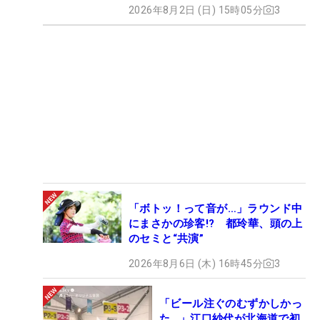
2026年8月2日 (日) 15時05分
3
「ボトッ！って音が…」ラウンド中
にまさかの珍客!? 都玲華、頭の上
のセミと“共演”
2026年8月6日 (木) 16時45分
3
「ビール注ぐのむずかしかっ
た…」江口紗代が北海道で初