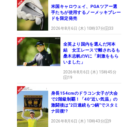
米国キャロウェイ、PGAツアー選
手たちが使用するノーメッキブレー
ドを限定発売
2026年8月6日 (木) 10時37分
33
全英より国内を選んだ河本
結 女王レースで離されるも
桑木志帆のVに「刺激をもら
いました」
2026年8月6日 (木) 15時45分
19
身長154cmのドラコン女子が大会
で2階級制覇！「40°近い気温」の
激闘後は“2日連続もつ鍋”でスタミ
ナ回復!?
2026年8月6日 (木) 10時43分
9