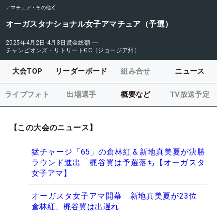
アマチュア・その他
オーガスタナショナル女子アマチュア（予選）
2025年4月2日-4月3日
賞金総額
―
チャンピオンズ・リトリートGC（ジョージア州）
大会TOP
リーダーボード
組み合せ
ニュース
ライブフォト
出場選手
概要など
TV放送予定
【この大会のニュース】
猛チャージ「65」の倉林紅＆新地真美夏が決勝
ラウンド進出 梶谷翼は予選落ち【オーガスタ
女子アマ】
オーガスタ女子アマ開幕 新地真美夏が23位
倉林紅、梶谷翼は出遅れ