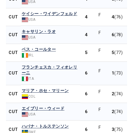
USA
ケイシー・ワイデンフェルド
F
4
4
CUT
(76)
USA
キャサリン・ラオ
F
4
6
CUT
(78)
USA
ベス・コールター
F
5
5
CUT
(77)
IRL
フランチェスカ・フィオレリ
F
ーニ
6
1
CUT
(73)
ITA
マリア・ホセ・マリーン
F
6
2
CUT
(74)
COL
エイブリー・ウィード
F
6
2
CUT
(74)
USA
ハバナ・トルステンソン
F
6
3
CUT
(75)
SWE