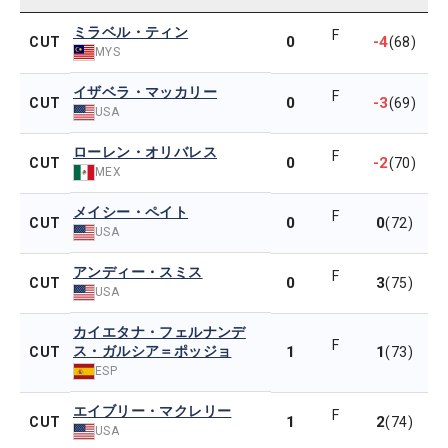
ミラベル・ティン
F
0
-4
CUT
(68)
MYS
イザベラ・マッカリー
F
0
-3
CUT
(69)
USA
ローレン・オリバレス
F
0
-2
CUT
(70)
MEX
メイシー・ペイト
F
0
0
CUT
(72)
USA
アンディー・スミス
F
0
3
CUT
(75)
USA
カイエタナ・フェルナンデ
F
ス・ガルシア＝ポッジョ
1
1
CUT
(73)
ESP
エイブリー・マクレリー
F
1
2
CUT
(74)
USA