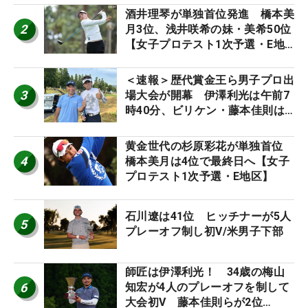
酒井理琴が単独首位発進 橋本美
2
月3位、浅井咲希の妹・美希50位
【女子プロテスト1次予選・E地
区】
＜速報＞歴代賞金王ら男子プロ出
3
場大会が開幕 伊澤利光は午前7
時40分、ビリケン・藤本佳則は
午前9時30分にティオフ【MAIN
STAGE JOYX OPEN】
黄金世代の杉原彩花が単独首位
4
橋本美月は4位で最終日へ【女子
プロテスト1次予選・E地区】
石川遼は41位 ヒッチナーが5人
5
プレーオフ制し初V/米男子下部
師匠は伊澤利光！ 34歳の梅山
6
知宏が4人のプレーオフを制して
大会初V 藤本佳則らが2位