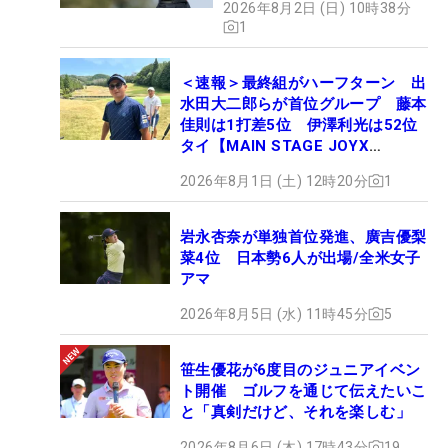
2026年8月2日 (日) 10時38分
1
＜速報＞最終組がハーフターン 出
水田大二郎らが首位グループ 藤本
佳則は1打差5位 伊澤利光は52位
タイ【MAIN STAGE JOYX
OPEN】
2026年8月1日 (土) 12時20分
1
岩永杏奈が単独首位発進、廣吉優梨
菜4位 日本勢6人が出場/全米女子
アマ
2026年8月5日 (水) 11時45分
5
笹生優花が6度目のジュニアイベン
ト開催 ゴルフを通じて伝えたいこ
と「真剣だけど、それを楽しむ」
2026年8月6日 (木) 17時43分
19