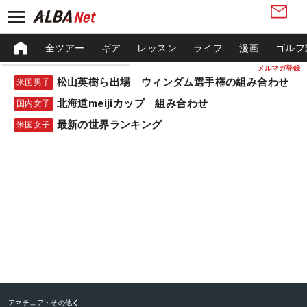
全ツアー
ギア
レッスン
ライフ
漫画
ゴルフ
メルマガ登録
松山英樹ら出場 ウィンダム選手権の組み合わせ
米国男子
北海道meijiカップ 組み合わせ
国内女子
最新の世界ランキング
米国女子
アマチュア・その他