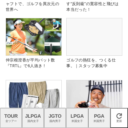
ャフトで、ゴルフを異次元の
す“反則級”の寛容性と飛びは
世界へ
本当だった！
仲宗根澄香が平均パット数
ゴルフの熱狂を、つくる仕
『TRTL』で6人抜き！
事。｜スタッフ募集中
TOUR
JLPGA
JGTO
LPGA
PGA
閉じる
猛暑を乗り切る！ こだわり機
プロギアの「4層フェース」が
全ツアー
国内女子
国内男子
米国女子
米国男子
更新
能派パンツ4選
切り開く高初速ドライバーの