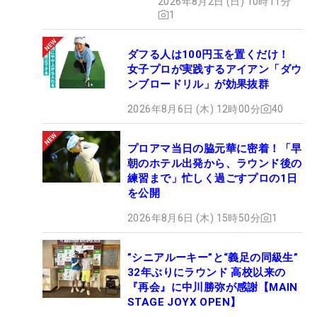
2026年8月2日 (日) 10時11分
1
ダフる人は100円玉を置くだけ！
女子プロが実践するアイアン「ダウ
ンブロードリル」が効果抜群
2026年8月6日 (木) 12時00分
40
プロアマ当日の脇元華に密着！「早
朝のホテル出発から、ラウンド後の
練習まで」忙しく過ごすプロの1日
を公開
2026年8月6日 (木) 15時50分
1
”シニアルーキー”と“義足の同級生”
32年ぶりにラウンド 高校以来の
『再会』に中川勝弥が感謝【MAIN
STAGE JOYX OPEN】