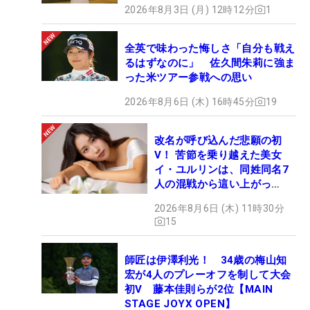
2026年8月3日 (月) 12時12分
1
全英で味わった悔しさ「自分も戦え
るはずなのに」 佐久間朱莉に強ま
った米ツアー参戦への思い
2026年8月6日 (木) 16時45分
19
改名が呼び込んだ悲願の初
V！ 苦節を乗り越えた美女
イ・ユルリンは、同姓同名7
人の混戦から這い上がっ
た“新星ヒロイン”
2026年8月6日 (木) 11時30分
15
師匠は伊澤利光！ 34歳の梅山知
宏が4人のプレーオフを制して大会
初V 藤本佳則らが2位【MAIN
STAGE JOYX OPEN】