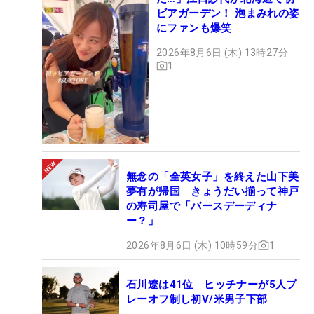
ビアガーデン！ 泡まみれの姿
にファンも爆笑
2026年8月6日 (木) 13時27分
1
無念の「全英女子」を終えた山下美
夢有が帰国 きょうだい揃って神戸
の寿司屋で「バースデーディナ
ー？」
2026年8月6日 (木) 10時59分
1
石川遼は41位 ヒッチナーが5人プ
レーオフ制し初V/米男子下部