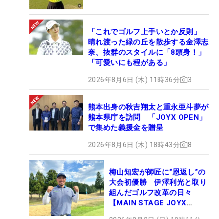
「これでゴルフ上手いとか反則」
晴れ渡った緑の丘を散歩する金澤志
奈、抜群のスタイルに「8頭身！」
「可愛いにも程がある」
2026年8月6日 (木) 11時36分
3
熊本出身の秋吉翔太と重永亜斗夢が
熊本県庁を訪問 「JOYX OPEN」
で集めた義援金を贈呈
2026年8月6日 (木) 18時43分
8
梅山知宏が師匠に“恩返し”の
大会初優勝 伊澤利光と取り
組んだゴルフ改革の日々
【MAIN STAGE JOYX
OPEN】