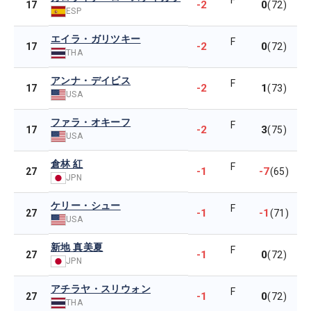
F
-2
0
17
(72)
ESP
エイラ・ガリツキー
F
-2
0
17
(72)
THA
アンナ・デイビス
F
-2
1
17
(73)
USA
ファラ・オキーフ
F
-2
3
17
(75)
USA
倉林 紅
F
-1
-7
27
(65)
JPN
ケリー・シュー
F
-1
-1
27
(71)
USA
新地 真美夏
F
-1
0
27
(72)
JPN
アチラヤ・スリウォン
F
-1
0
27
(72)
THA