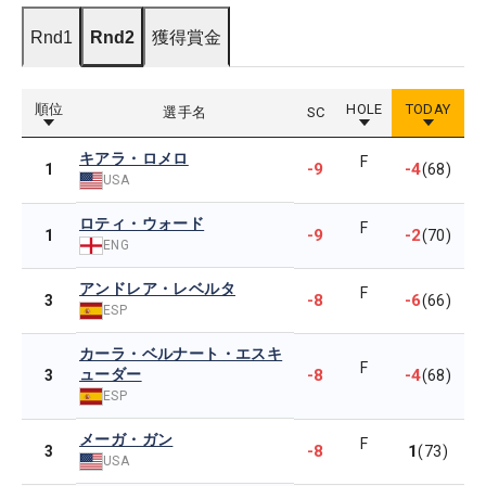
Rnd1
Rnd2
獲得賞金
順位
HOLE
TODAY
選手名
SC
キアラ・ロメロ
F
-9
-4
1
(68)
USA
ロティ・ウォード
F
-9
-2
1
(70)
ENG
アンドレア・レベルタ
F
-8
-6
3
(66)
ESP
カーラ・ベルナート・エスキ
F
ューダー
-8
-4
3
(68)
ESP
メーガ・ガン
F
-8
1
3
(73)
USA