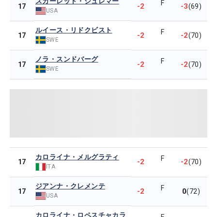
スカーレット・シュレマー
F
-2
-3
17
(69)
USA
ルイース・リドクビスト
F
-2
-2
17
(70)
SWE
ノラ・スンドバーグ
F
-2
-2
17
(70)
SWE
カロライナ・メルグラティ
F
-2
-2
17
(70)
ITA
ジアンナ・クレメンテ
F
-2
0
17
(72)
USA
カロライナ・ロペスチャカラ