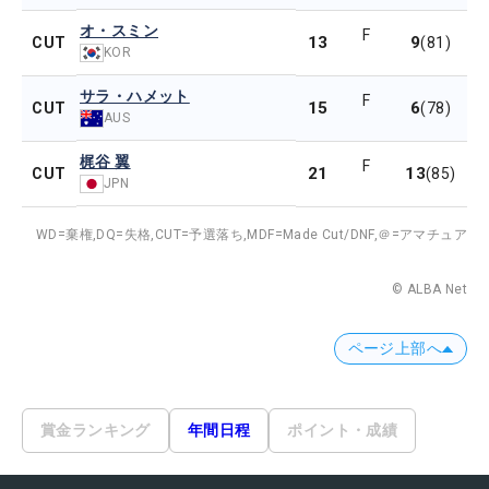
オ・スミン
F
13
9
CUT
(81)
KOR
サラ・ハメット
F
15
6
CUT
(78)
AUS
梶谷 翼
F
21
13
CUT
(85)
JPN
WD=棄権,
DQ=失格,
CUT=予選落ち,
MDF=Made Cut/DNF,
＠=アマチュア
© ALBA Net
ページ上部へ
賞金ランキング
年間日程
ポイント・成績