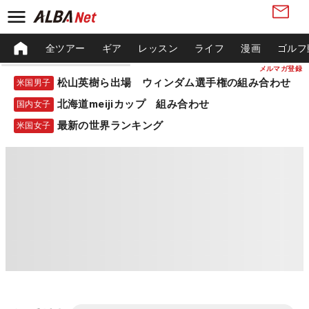
全ツアー
ギア
レッスン
ライフ
漫画
ゴルフ
メルマガ登録
松山英樹ら出場 ウィンダム選手権の組み合わせ
米国男子
北海道meijiカップ 組み合わせ
国内女子
最新の世界ランキング
米国女子