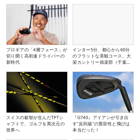
プロギアの「4層フェース」が
インター5分、都心から60分
切り開く高初速ドライバーの
のフラットな美観コース。大
新時代
栄カントリー俱楽部（千葉
県）
スイスの叡智が生んだTPTシ
『G740』アイアンが引き出
ャフトで、ゴルフを異次元の
す“反則級”の寛容性と飛びは
世界へ
本当だった！