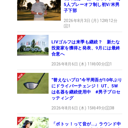
5人プレーオフ制し初V/米男
子下部
2026年8月3日 (月) 12時12分
1
LIVゴルフは来季も継続？ 新たな
投資家を獲得と発表、9月には最終
合意へ
2026年8月6日 (木) 11時00分
1
“替えないプロ”今平周吾が10年ぶり
にドライバーチェンジ！ UT、5W
は名器を継続使用中 #男子プロセ
ッティング
2026年8月6日 (木) 15時49分
38
「ボトッ！って音が…」ラウンド中