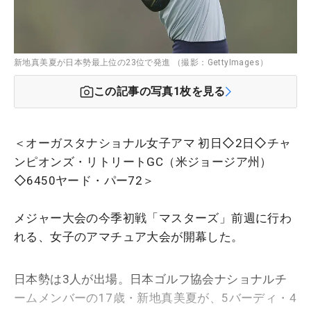
新地真美夏が日本勢最上位の23位で発進 （撮影：GettyImages）
この記事の写真
1
枚を見る
＜オーガスタナショナル女子アマ 初日◇2日◇チャ
ンピオンズ・リトリートGC（米ジョージア州）
◇6450ヤード・パー72＞
メジャー大会の今季初戦「マスターズ」前週に行わ
れる、女子のアマチュア大会が開幕した。
日本勢は3人が出場。日本ゴルフ協会ナショナルチ
ームメンバーの17歳・新地真美夏が、5バーディ・4