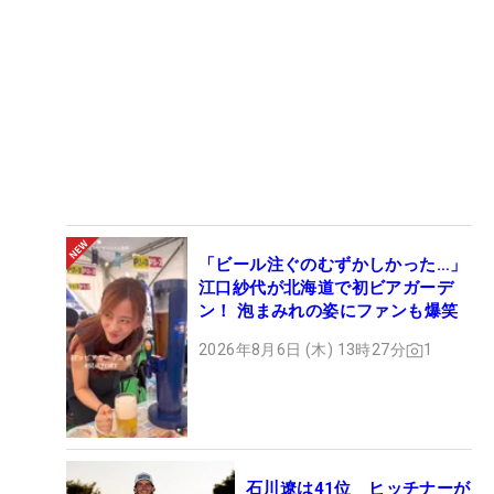
「ビール注ぐのむずかしかった…」
江口紗代が北海道で初ビアガーデ
ン！ 泡まみれの姿にファンも爆笑
2026年8月6日 (木) 13時27分
1
石川遼は41位 ヒッチナーが