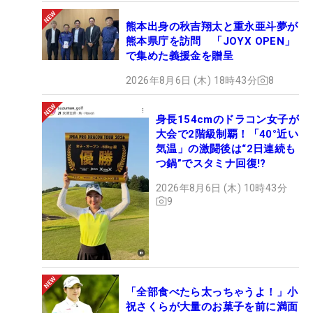
熊本出身の秋吉翔太と重永亜斗夢が
熊本県庁を訪問 「JOYX OPEN」
で集めた義援金を贈呈
2026年8月6日 (木) 18時43分
8
身長154cmのドラコン女子が
大会で2階級制覇！「40°近い
気温」の激闘後は“2日連続も
つ鍋”でスタミナ回復!?
2026年8月6日 (木) 10時43分
9
「全部食べたら太っちゃうよ！」小
祝さくらが大量のお菓子を前に満面