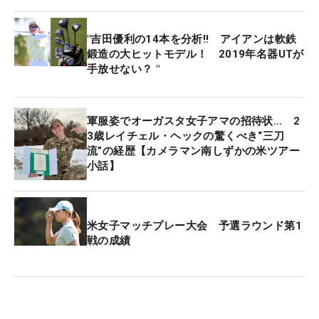
ーガスタナショナルGCでの決勝ラウンドに進む。
"吉田優利の14本を分析‼ アイアンは軟鉄
鍛造の大ヒットモデル！ 2019年名器UTが
手放せない？ "
軍服姿でオーガスタ女子アマの招待状… 2
3歳レイチェル・ヘックの驚くべき“三刀
流”の経歴【カメラマン南しずかの米ツアー
小話】
米女子マッチプレー大会 予選ラウンド第1
戦の成績