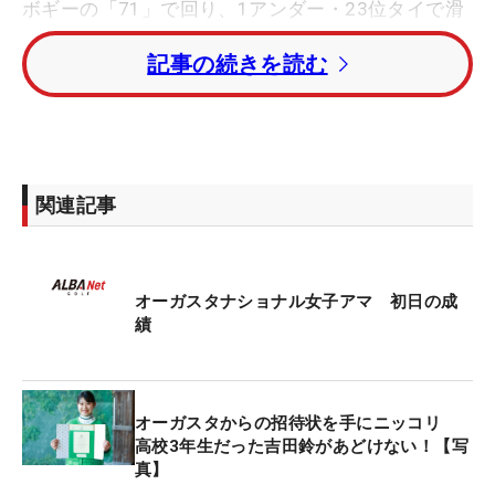
ボギーの「71」で回り、1アンダー・23位タイで滑
り出した。29位だった昨年に続く決勝進出を目指
記事の続きを読む
す。
19歳の倉林紅は「78」と苦しみ、6オーバー・68
位。2021年大会で日本勢初の優勝を挙げた21歳の
梶谷翼も「80」で8オーバー・69位と大きく出遅れ
関連記事
た。
9アンダーの首位にはメーガ・ガン（米国）。7アン
オーガスタナショナル女子アマ 初日の成
ダーの2位にロティ・ウォード（イングランド）が
績
続く。
今年が6回目となる大会は3日間開催。世界アマチュ
オーガスタからの招待状を手にニッコリ
アランク上位者など71人が、まずは2日間の予選ラ
高校3年生だった吉田鈴があどけない！【写
ウンドを戦う。ここで上位30位タイまでに入ると、
真】
一日の練習日を挟み、5日にマスターズの舞台・オ