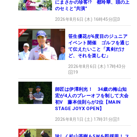
にまさかの珍客!? 都玲華、頭の上
のセミと“共演”
2026年8月6日 (木) 16時45分
3
笹生優花が6度目のジュニア
イベント開催 ゴルフを通じ
て伝えたいこと「真剣だけ
ど、それを楽しむ」
2026年8月6日 (木) 17時43分
19
師匠は伊澤利光！ 34歳の梅山知
宏が4人のプレーオフを制して大会
初V 藤本佳則らが2位【MAIN
STAGE JOYX OPEN】
2026年8月1日 (土) 17時31分
1
珍しく松山英樹も5Wを即採用！ ス