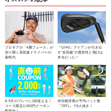
プロギアの「4層フェース」が
『G740』アイアンが引き出
切り開く高初速ドライバーの
す“反則級”の寛容性と飛びは
新時代
本当だった！
8-9月のプレーに2回使える！
仲宗根澄香が平均パット数
コース限定2,000円クーポン
『TRTL』で6人抜き！
配布中！