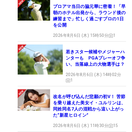
プロアマ当日の脇元華に密着！「早
朝のホテル出発から、ラウンド後の
練習まで」忙しく過ごすプロの1日
を公開
2026年8月6日 (木) 15時50分
1
若きスター候補やメジャーハ
ンターも PGAプレーオフ争
い、当落線上の大物選手は？
2026年8月6日 (木) 14時02分
1
改名が呼び込んだ悲願の初V！ 苦節
を乗り越えた美女イ・ユルリンは、
同姓同名7人の混戦から這い上がっ
た“新星ヒロイン”
2026年8月6日 (木) 11時30分
15