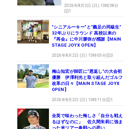
2026年8月2日 (日) 10時38分
1
”シニアルーキー”と“義足の同級生”
32年ぶりにラウンド 高校以来の
『再会』に中川勝弥が感謝【MAIN
STAGE JOYX OPEN】
2026年8月2日 (日) 15時05分
3
梅山知宏が師匠に“恩返し”の大会初
優勝 伊澤利光と取り組んだゴルフ
改革の日々【MAIN STAGE JOYX
OPEN】
2026年8月2日 (日) 10時11分
1
全英で味わった悔しさ「自分も戦え
るはずなのに」 佐久間朱莉に強ま
った米ツアー参戦への思い