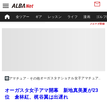
全ツアー
ギア
レッスン
ライフ
漫画
ゴルフ
メルマガ登録
オーガスタナショナル女子アマチュア（予選）
アマチュア・その他
オーガスタ女子アマ開幕 新地真美夏が23
位 倉林紅、梶谷翼は出遅れ