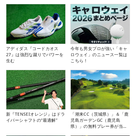
アディダス『コードカオス
今年も男女プロが強い「キャ
27』は強烈な蹴りでパワーを
ロウェイ」のニュース一覧は
生む
こちら！
新『TENSEIオレンジ』はドラ
「潮来CC（茨城県）」＆「鹿
イバーシャフトの“最適解”
児島ガーデンGC（鹿児島
県）」の無料プレー券が当た
る！！