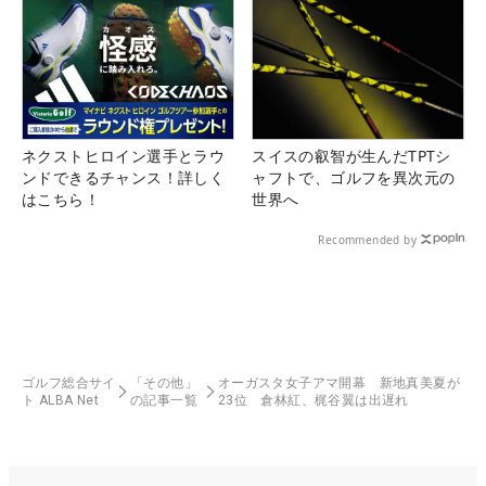
ネクストヒロイン選手とラウ
スイスの叡智が生んだTPTシ
ンドできるチャンス！詳しく
ャフトで、ゴルフを異次元の
はこちら！
世界へ
Recommended by
ゴルフ総合サイ
「その他」
オーガスタ女子アマ開幕 新地真美夏が
ト ALBA Net
の記事一覧
23位 倉林紅、梶谷翼は出遅れ