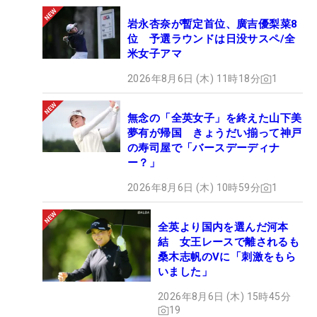
岩永杏奈が暫定首位、廣吉優梨菜8
位 予選ラウンドは日没サスペ/全
米女子アマ
2026年8月6日 (木) 11時18分
1
無念の「全英女子」を終えた山下美
夢有が帰国 きょうだい揃って神戸
の寿司屋で「バースデーディナ
ー？」
2026年8月6日 (木) 10時59分
1
全英より国内を選んだ河本
結 女王レースで離されるも
桑木志帆のVに「刺激をもら
いました」
2026年8月6日 (木) 15時45分
19