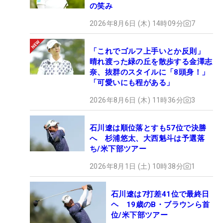
の笑み
2026年8月6日 (木) 14時09分
7
「これでゴルフ上手いとか反則」
晴れ渡った緑の丘を散歩する金澤志
奈、抜群のスタイルに「8頭身！」
「可愛いにも程がある」
2026年8月6日 (木) 11時36分
3
石川遼は順位落とすも57位で決勝
へ 杉浦悠太、大西魁斗は予選落
ち/米下部ツアー
2026年8月1日 (土) 10時38分
1
石川遼は7打差41位で最終日
ヘ 19歳のB・ブラウンら首
位/米下部ツアー