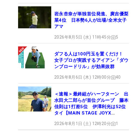
岩永杏奈が単独首位発進、廣吉優梨
菜4位 日本勢6人が出場/全米女子
アマ
2026年8月5日 (水) 11時45分
5
ダフる人は100円玉を置くだけ！
女子プロが実践するアイアン「ダウ
ンブロードリル」が効果抜群
2026年8月6日 (木) 12時00分
40
＜速報＞最終組がハーフターン 出
水田大二郎らが首位グループ 藤本
佳則は1打差5位 伊澤利光は52位
タイ【MAIN STAGE JOYX
OPEN】
2026年8月1日 (土) 12時20分
1