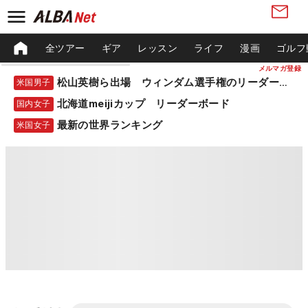
全ツアー
ギア
レッスン
ライフ
漫画
ゴルフ
メルマガ登録
松山英樹ら出場 ウィンダム選手権のリーダーボード
米国男子
北海道meijiカップ リーダーボード
国内女子
最新の世界ランキング
米国女子