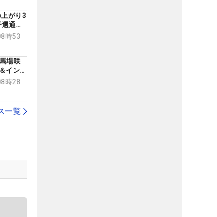
の上がり3
予選通過
」
08時53
」馬場咲
＆インタ
別動画】
08時28
ス一覧