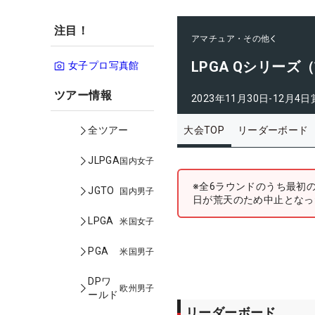
注目！
アマチュア・その他
LPGA Qシリーズ
女子プロ写真館
ツアー情報
2023年11月30日-12月4日
大会TOP
リーダーボード
全ツアー
JLPGA
国内女子
※全6ラウンドのうち最初の
JGTO
国内男子
日が荒天のため中止となっ
LPGA
米国女子
PGA
米国男子
DPワ
欧州男子
ールド
リーダーボード