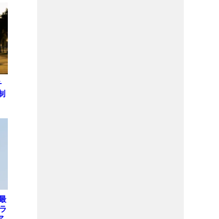
チ
制
最
ブラ
ア