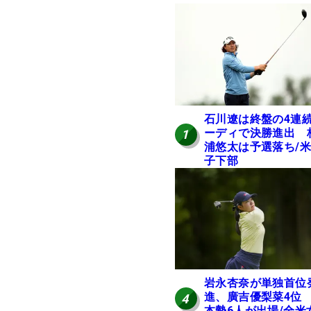
石川遼は終盤の4連
ーディで決勝進出 
1
浦悠太は予選落ち/
子下部
岩永杏奈が単独首位
進、廣吉優梨菜4位
4
本勢6人が出場/全米