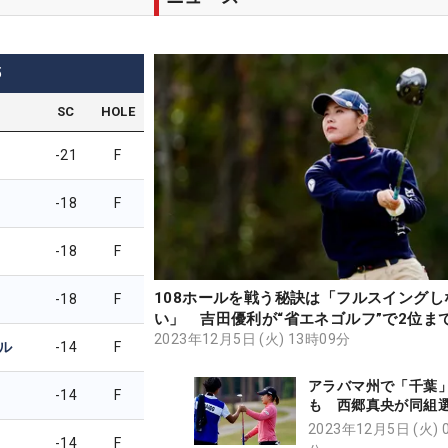
5
SC
HOLE
-21
F
-18
F
-18
F
108ホールを戦う秘訣は「フルスイングし
-18
F
い」 吉田優利が“省エネゴルフ”で2位ま
2023年12月5日 (火) 13時09分
ル
-14
F
アラバマ州で「千葉
-14
F
も 西郷真央が同組
レーも刺激に2位をキ
2023年12月5日 (火) 
-14
F