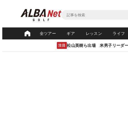
全ツアー
ギア
レッスン
ライフ
松山英樹ら出場 米男子リーダ
注目