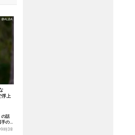
な
で浮上
」の話
選手のプ
ープ
09時38