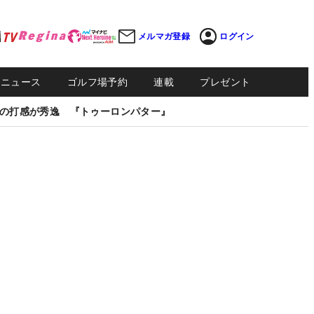
メルマガ登録
ログイン
Sニュース
ゴルフ場予約
連載
プレゼント
の打感が秀逸 『トゥーロンパター』