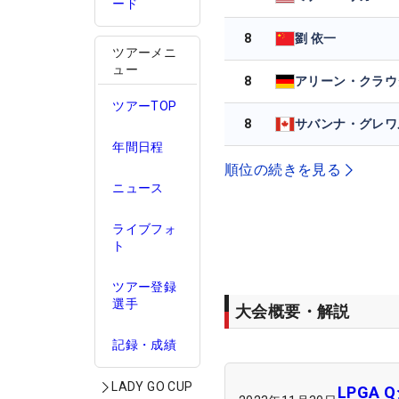
ード
8
劉 依一
ツアーメニ
ュー
8
アリーン・クラウ
ツアーTOP
8
サバンナ・グレワ
年間日程
順位の続きを見る
ニュース
ライブフォ
ト
ツアー登録
選手
大会概要・解説
記録・成績
LADY GO CUP
LPGA