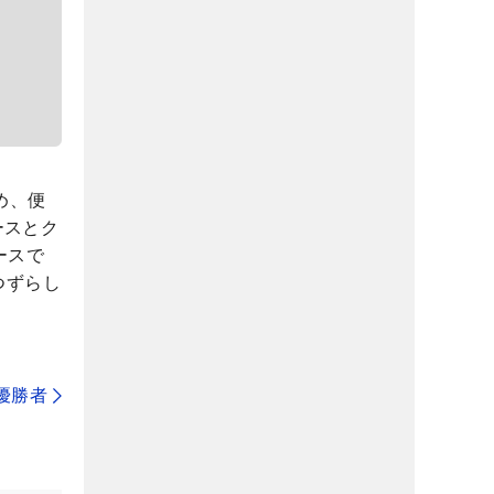
め、便
ースとク
ースで
つずらし
代優勝者