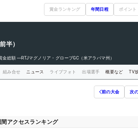
賞金ランキング
年間日程
ポイント
（前半）
賞金総額
―
RTJマグノリア・グローブGC（米アラバマ州）
組み合せ
ニュース
ライブフォト
出場選手
概要など
TV
前の大会
次
週間アクセスランキング