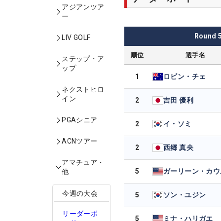
アジアンツア
ー
Round
LIV GOLF
順位
選手名
ステップ・ア
ップ
1
ロビン・チェ
ネクストヒロ
イン
2
吉田 優利
PGAシニア
2
イ・ソミ
ACNツアー
2
西郷 真央
アマチュア・
5
ガーリーン・カウ
他
今週の大会
5
ソン・ユジン
リーダーボ
5
ミナ・ハリガエ