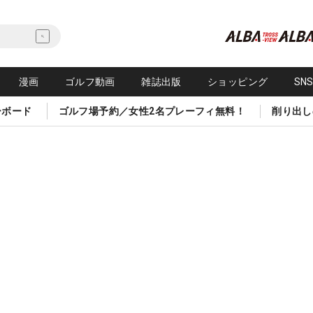
漫画
ゴルフ動画
雑誌出版
ショッピング
SN
ーボード
ゴルフ場予約／女性2名プレーフィ無料！
削り出し