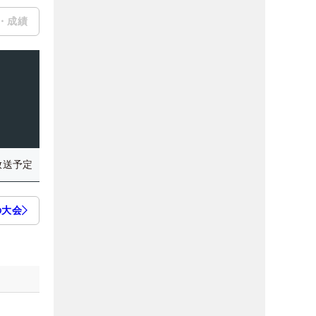
・成績
放送予定
の大会