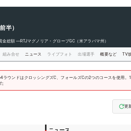
（前半）
賞金総額
―
RTJマグノリア・グローブGC（米アラバマ州）
組み合せ
ニュース
ライブフォト
出場選手
概要など
TV
4ラウンドはクロッシングズC、フォールズCの2つのコースを使用。1
た
更
ニュース