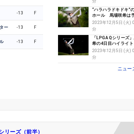
分
“ハラハラドキドキ”
-13
F
ホール 馬場咲希は
し「まじ疲れました
2023年12月5日 (火) 
ター
-13
F
分
「LPGA Qシリーズ
ル
-13
F
希の4日目ハイライト
ビュー【WOWOW特
2023年12月5日 (火) 
分
ニュー
 Qシリーズ（前半）