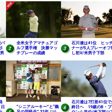
続バ
全米女子アマチュアゴ
石川遼は41位 ヒッ
杉
ルフ選手権 決勝マッ
ナーが5人プレーオフ
2
3
米男
チプレーの成績
し初V/米男子下部
発
石川遼は7打差41位で
”シニアルーキー”と“義
 日
終日ヘ 19歳のB・
6
足の同級生” 32年ぶり
女
ウンら首位/米下部ツ