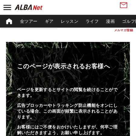
全ツアー
ギア
レッスン
ライフ
漫画
ゴルフ
メルマガ登録
このページが表示されるお客様へ
ページを更新するとサイトの閲覧を続けることがで
きます。
広告ブロッカーやトラッキング防止機能をオンにし
ている場合、この画面が頻繁に表示されることがあ
ります。
お客様にはご不便をおかけいたしますが、何卒ご理
解いただきますよう、お願い申し上げます。