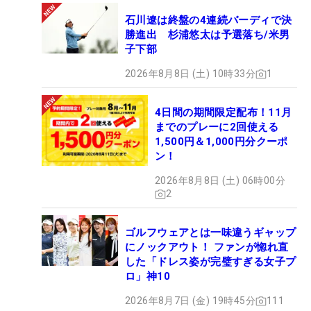
石川遼は終盤の4連続バーディで決
勝進出 杉浦悠太は予選落ち/米男
子下部
2026年8月8日 (土) 10時33分
1
4日間の期間限定配布！11月
までのプレーに2回使える
1,500円＆1,000円分クーポ
ン！
2026年8月8日 (土) 06時00分
2
ゴルフウェアとは一味違うギャップ
にノックアウト！ ファンが惚れ直
した「ドレス姿が完璧すぎる女子プ
ロ」神10
2026年8月7日 (金) 19時45分
111