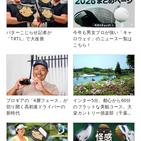
パターこじらせ記者が
今年も男女プロが強い「キャ
「TRTL」で大改善
ロウェイ」のニュース一覧は
こちら！
プロギアの「4層フェース」が
インター5分、都心から60分
切り開く高初速ドライバーの
のフラットな美観コース。大
新時代
栄カントリー俱楽部（千葉
県）