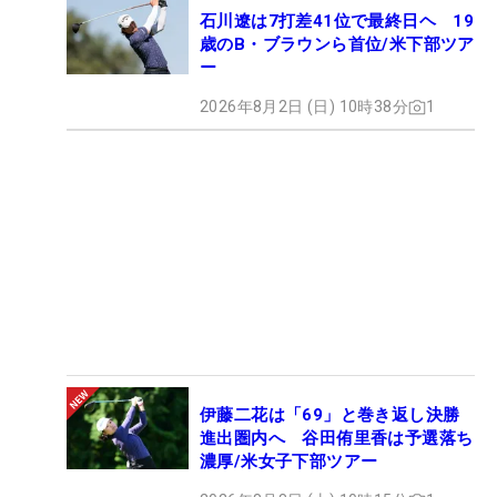
石川遼は7打差41位で最終日ヘ 19
歳のB・ブラウンら首位/米下部ツア
ー
2026年8月2日 (日) 10時38分
1
伊藤二花は「69」と巻き返し決勝
進出圏内へ 谷田侑里香は予選落ち
濃厚/米女子下部ツアー