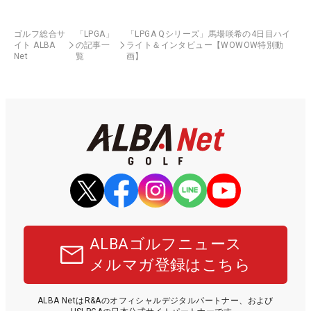
ゴルフ総合サ
「LPGA」
「LPGA Qシリーズ」馬場咲希の4日目ハイ
イト ALBA
の記事一
ライト＆インタビュー【WOWOW特別動
Net
覧
画】
ALBAゴルフニュース
メルマガ登録はこちら
ALBA NetはR&Aのオフィシャルデジタルパートナー、および