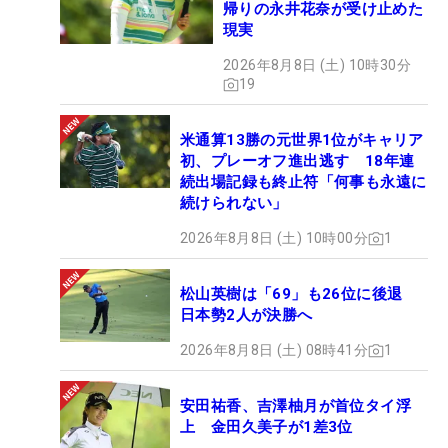
帰りの永井花奈が受け止めた
現実
2026年8月8日 (土) 10時30分
19
米通算13勝の元世界1位がキャリア
初、プレーオフ進出逃す 18年連
続出場記録も終止符「何事も永遠に
続けられない」
2026年8月8日 (土) 10時00分
1
松山英樹は「69」も26位に後退
日本勢2人が決勝へ
2026年8月8日 (土) 08時41分
1
安田祐香、吉澤柚月が首位タイ浮
上 金田久美子が1差3位