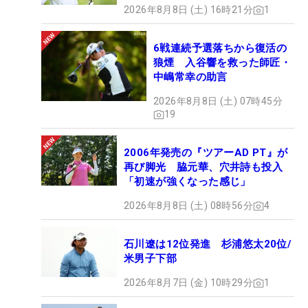
2026年8月8日 (土) 16時21分
1
6戦連続予選落ちから復活の
狼煙 入谷響を救った師匠・
中嶋常幸の助言
2026年8月8日 (土) 07時45分
19
2006年発売の『ツアーAD PT』が
再び脚光 脇元華、穴井詩も投入
「初速が強くなった感じ」
2026年8月8日 (土) 08時56分
4
石川遼は12位発進 杉浦悠太20位/
米男子下部
2026年8月7日 (金) 10時29分
1