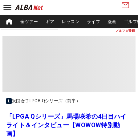
全ツアー
ギア
レッスン
ライフ
漫画
ゴルフ
メルマガ登録
LPGA Qシリーズ（前半）
米国女子
「LPGA Qシリーズ」馬場咲希の4日目ハイ
ライト＆インタビュー【WOWOW特別動
画】