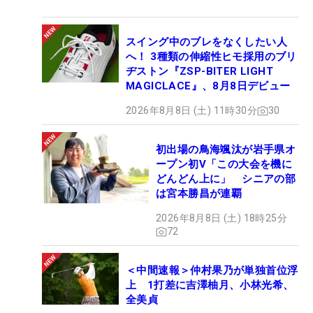
スイング中のブレをなくしたい人
へ！ 3種類の伸縮性ヒモ採用のブリ
ヂストン『ZSP-BITER LIGHT
MAGICLACE』、8月8日デビュー
2026年8月8日 (土) 11時30分
30
初出場の鳥海颯汰が岩手県オ
ープン初V「この大会を機に
どんどん上に」 シニアの部
は宮本勝昌が連覇
2026年8月8日 (土) 18時25分
72
＜中間速報＞仲村果乃が単独首位浮
上 1打差に吉澤柚月、小林光希、
全美貞