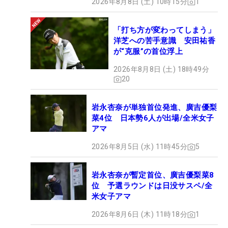
2026年8月8日 (土) 10時15分
1
「打ち方が変わってしまう」
洋芝への苦手意識 安田祐香
が“克服”の首位浮上
2026年8月8日 (土) 18時49分
20
岩永杏奈が単独首位発進、廣吉優梨
菜4位 日本勢6人が出場/全米女子
アマ
2026年8月5日 (水) 11時45分
5
岩永杏奈が暫定首位、廣吉優梨菜8
位 予選ラウンドは日没サスペ/全
米女子アマ
2026年8月6日 (木) 11時18分
1