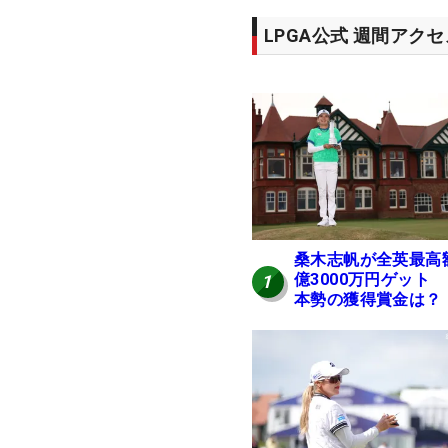
LPGA公式 週間アク
桑木志帆が全英最高
億3000万円ゲット
1
本勢の獲得賞金は？