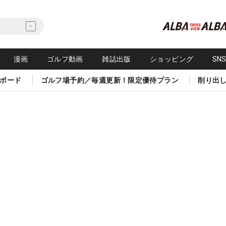
漫画
ゴルフ動画
雑誌出版
ショッピング
SN
ボード
ゴルフ場予約／毎週更新！限定優待プラン
削り出