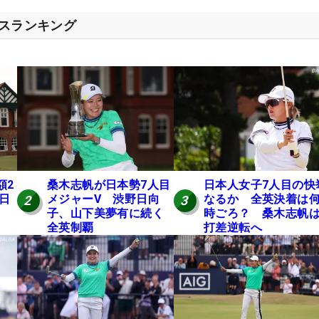
セスランキング
額2
桑木志帆が日本勢7人目
日本人女子7人目の快
 日
メジャーV 渋野日向
なるか 全英決着は
2
3
子、山下美夢有に続く
時ごろ？ 桑木志帆は
全英制覇
打差逆転へ