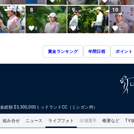
17
8
9
10
6
6
8
賞金ランキング
年間日程
ポイント
金総額
$3,300,000
ミッドランドCC（ミシガン州）
組み合せ
ニュース
ライブフォト
出場選手
概要など
TV