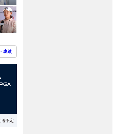
・成績
放送予定