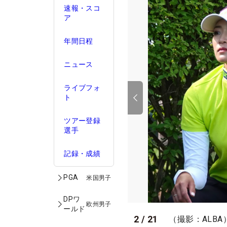
速報・スコ
ア
年間日程
ニュース
ライブフォ
ト
ツアー登録
選手
記録・成績
PGA
米国男子
DPワ
欧州男子
ールド
2
/
21
（撮影：ALBA