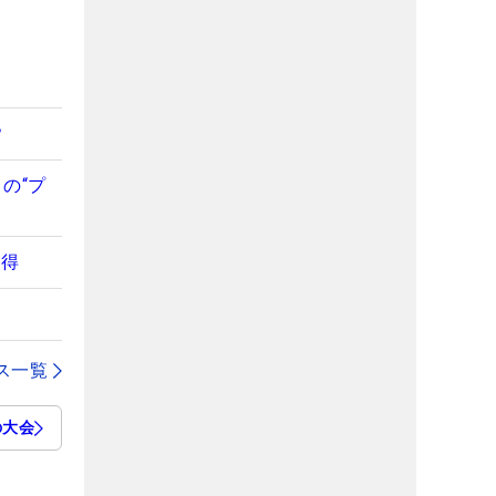
？
の“プ
獲得
ス一覧
の大会