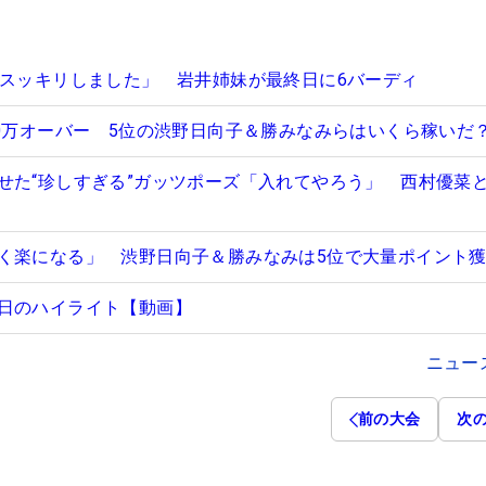
「スッキリしました」 岩井姉妹が最終日に6バーディ
00万オーバー 5位の渋野日向子＆勝みなみらはいくら稼いだ
せた“珍しすぎる”ガッツポーズ「入れてやろう」 西村優菜と
く楽になる」 渋野日向子＆勝みなみは5位で大量ポイント
日のハイライト【動画】
ニュー
前の大会
次