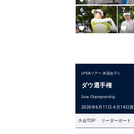
6
7
16
13
LPGAツアー
米国女子
ダウ選手権
Dow Championship
2026年6月11日-6月14日
賞
大会TOP
リーダーボード