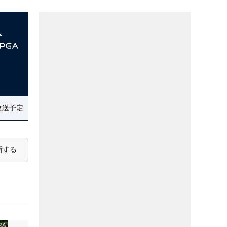
放送予定
新する