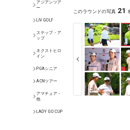
アジアンツア
ー
21
このラウンドの写真
LIV GOLF
ステップ・ア
ップ
ネクストヒロ
イン
PGAシニア
ACNツアー
アマチュア・
他
LADY GO CUP