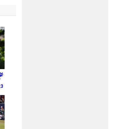
挙
何
3