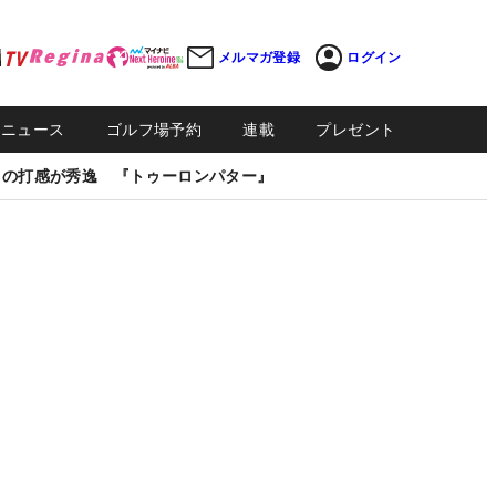
メルマガ登録
ログイン
Sニュース
ゴルフ場予約
連載
プレゼント
しの打感が秀逸 『トゥーロンパター』