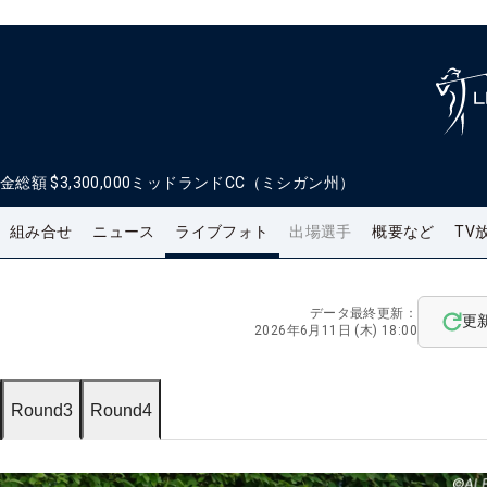
金総額
$3,300,000
ミッドランドCC（ミシガン州）
組み合せ
ニュース
ライブフォト
出場選手
概要など
TV
データ最終更新：
更
2026年6月11日 (木) 18:00
Round3
Round4