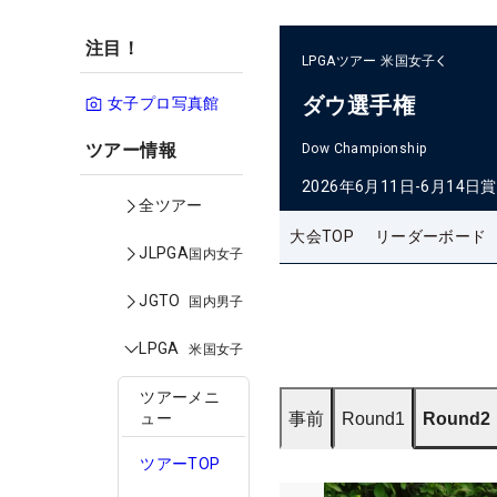
注目！
LPGAツアー
米国女子
ダウ選手権
女子プロ写真館
ツアー情報
Dow Championship
2026年6月11日-6月14日
賞
全ツアー
大会TOP
リーダーボード
JLPGA
国内女子
JGTO
国内男子
LPGA
米国女子
ツアーメニ
事前
Round1
Round2
ュー
ツアーTOP