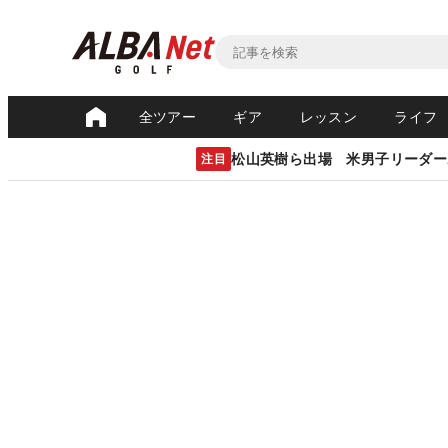
全ツアー
ギア
レッスン
ライフ
松山英樹ら出場 米男子リーダー
注目