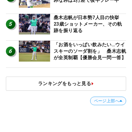
みなみは2打差で後半プレー中
桑木志帆が日本勢7人目の快挙
5
23歳ショットメーカー、その軌
跡を振り返る
「お酒をいっぱい飲みたい…ウイ
6
スキーのソーダ割を」 桑木志帆
が全英制覇【優勝会見一問一答】
ランキングをもっと見る
ページ上部へ