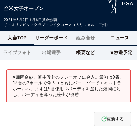
全米女子オープン
2021年6月3日-6月6日
賞金総額
―
ザ・オリンピッククラブ・レイクコース（カリフォルニア州）
大会TOP
リーダーボード
組み合せ
ニュース
ライブフォト
出場選手
概要など
TV放送予定
※畑岡奈紗、笹生優花のプレーオフに突入。最初は9番、
18番の2ホールで争う→ともにパー、パーでエキストラ
ホールへ。まずは9番使用→バーディを逃した畑岡に対
し、バーディを奪った笹生が優勝
更新する