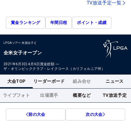
TV放送予定一覧
賞金ランキング
年間日程
ポイント・成績
LPGAツアー
米国女子
全米女子オープン
2021年6月3日-6月6日
賞金総額
―
ザ・オリンピッククラブ・レイクコース（カリフォルニア州）
大会TOP
リーダーボード
組み合せ
ニュース
ライブフォト
出場選手
概要など
TV放送予定
前の大会
次の大会