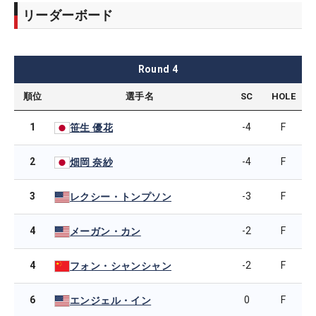
リーダーボード
Round
4
順位
選手名
SC
HOLE
1
-4
F
笹生 優花
2
-4
F
畑岡 奈紗
3
-3
F
レクシー・トンプソン
4
-2
F
メーガン・カン
4
-2
F
フォン・シャンシャン
6
0
F
エンジェル・イン