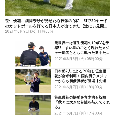
笹生優花、畑岡奈紗が見せた心技体の“体” 5Iで20ヤード
のカットボールを打てる日本人が出てきた【辻にぃ見聞特
別編】
2021年6月9日 (水) 11時00分
元世界一は笹生優花の19歳Vを予
感!? すい星のごとく現れたメジ
ャー覇者とともに戦った選手たち
は何と言っていた？
2021年6月8日 (火) 08時00分
日本勢2人によるPO制し笹生優
花が全米制覇！ 国内男子メジャ
ーからも初優勝者が登場【先週の
主要ツアー振り返り】
2021年6月7日 (月) 18時00分
笹生優花の快挙を青木功も祝福
「我々に大きな希望を与えてくれ
る」
2021年6月7日 (月) 17時00分