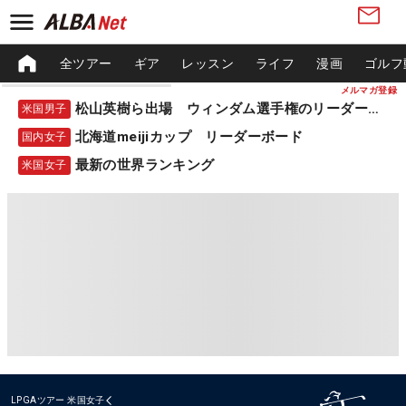
全ツアー
ギア
レッスン
ライフ
漫画
ゴルフ
メルマガ登録
松山英樹ら出場 ウィンダム選手権のリーダーボード
米国男子
北海道meijiカップ リーダーボード
国内女子
最新の世界ランキング
米国女子
LPGAツアー
米国女子