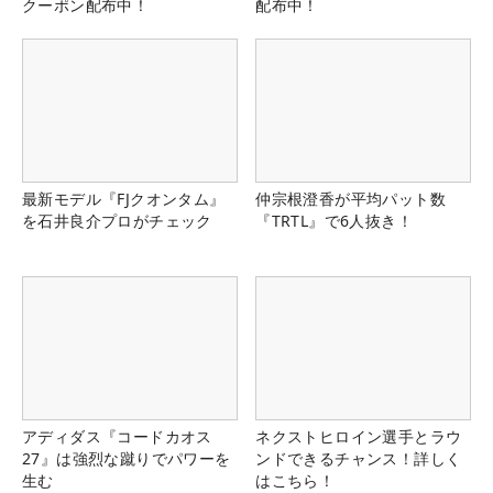
クーポン配布中！
配布中！
最新モデル『FJクオンタム』
仲宗根澄香が平均パット数
を石井良介プロがチェック
『TRTL』で6人抜き！
アディダス『コードカオス
ネクストヒロイン選手とラウ
27』は強烈な蹴りでパワーを
ンドできるチャンス！詳しく
生む
はこちら！