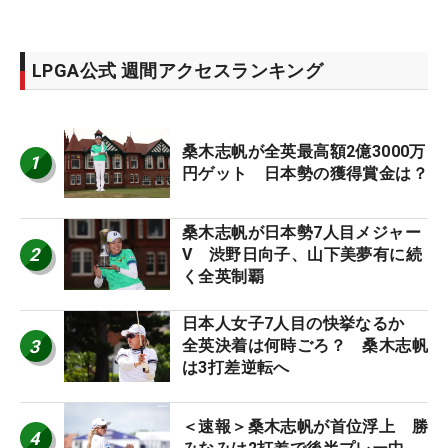
LPGA公式 週間アクセスランキング
桑木志帆が全英最高額2億3000万
1
円ゲット 日本勢の獲得賞金は？
桑木志帆が日本勢7人目メジャー
2
V 渋野日向子、山下美夢有に続
く全英制覇
日本人女子7人目の快挙なるか
3
全英決着は何時ごろ？ 桑木志帆
は3打差逆転へ
＜速報＞桑木志帆が首位浮上 勝
4