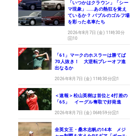
「いつかはクラウン」「シー
マ現象」……あの熱狂を覚え
ているか？ バブルのゴルフ場
を彩った名車たち
2026年8月7日 (金) 11時30分
10
「61」マークのホスラーは勝てば
70人抜き！ 大逆転プレーオフ進
出なるか
2026年8月7日 (金) 11時30分
1
＜速報＞松山英樹は首位と4打差の
「65」 イーグル奪取で好発進
2026年8月7日 (金) 06時59分
1
全英女王・桑木志帆の14本 メジ
ャー制覇を支えたBSギア「ボール