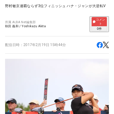
野村敏京連覇ならず3位フィニッシュ ハナ・ジャンが大逆転V
コメン
所属
ALBA Net編集部
ト
秋田 義和
/
Yoshikazu Akita
0
件
配信日時：
2017年2月19日 15時44分