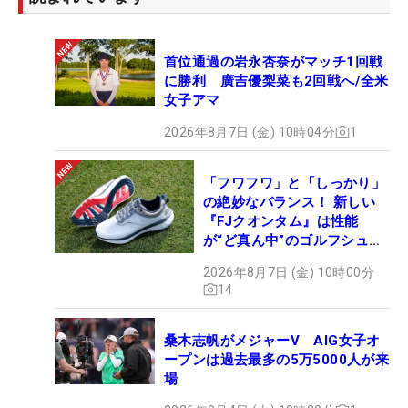
首位通過の岩永杏奈がマッチ1回戦
に勝利 廣吉優梨菜も2回戦へ/全米
女子アマ
2026年8月7日 (金) 10時04分
1
「フワフワ」と「しっかり」
の絶妙なバランス！ 新しい
『FJクオンタム』は性能
が“ど真ん中”のゴルフシュー
ズだった
2026年8月7日 (金) 10時00分
14
桑木志帆がメジャーV AIG女子オ
ープンは過去最多の5万5000人が来
場