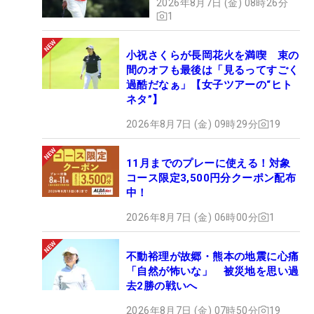
2026年8月7日 (金) 08時26分
1
小祝さくらが長岡花火を満喫 束の
間のオフも最後は「見るってすごく
過酷だなぁ」【女子ツアーの“ヒト
ネタ”】
2026年8月7日 (金) 09時29分
19
11月までのプレーに使える！対象
コース限定3,500円分クーポン配布
中！
2026年8月7日 (金) 06時00分
1
不動裕理が故郷・熊本の地震に心痛
「自然が怖いな」 被災地を思い過
去2勝の戦いへ
2026年8月7日 (金) 07時50分
19