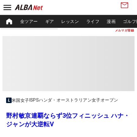
全ツアー
ギア
レッスン
ライフ
漫画
ゴルフ
メルマガ登録
ISPSハンダ・オーストラリアン女子オープン
米国女子
野村敏京連覇ならず3位フィニッシュ ハナ・
ジャンが大逆転V