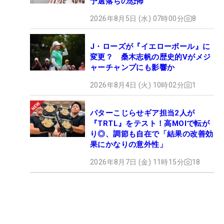
予選落ちの恐怖
2026年8月5日 (水) 07時00分
8
J・ローズが『イエローボール』に
変更？ 桑木志帆の歴史的Vがメジ
ャーチャンプにも影響か
2026年8月4日 (火) 10時02分
1
パターこじらせギア担当2人が
『TRTL』をテスト！高MOIで転が
り◎、調節も自在で「結果の改善効
果にかなりの意外性」
2026年8月7日 (金) 11時15分
18