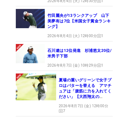
2026年8月4日 (火) 12時30分
1
竹田麗央が13ランクアップ 山下
美夢有は7位【米国女子賞金ランキ
ング】
2026年8月4日 (火) 12時00分
1
石川遼は12位発進 杉浦悠太20位/
米男子下部
2026年8月7日 (金) 10時29分
1
夏場の重いグリーンで女子プ
ロはパターを替える アマチ
ュアは「腹筋に力を入れてく
ださい」【大西翔太の
HOTSHOT】
2026年8月7日 (金) 12時00分
7