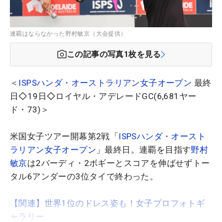
連覇はならなかった野村敏京（大会提供）
この記事の写真
1
枚を見る
＜
ISPSハンダ・オーストラリアン女子オープン
最終
日◇19日◇ロイヤル・アデレードGC(6,681ヤー
ド・73)＞
米国女子ツアー開幕第2戦「
ISPSハンダ・オースト
ラリアン女子オープン
」最終日。連覇を目指す
野村
敏京
は2バーディ・2ボギーとスコアを伸ばせずトー
タル6アンダーの3位タイで終わった。
【関連】世界1位のドレス姿も！女子プロフォトギ
ャラリー