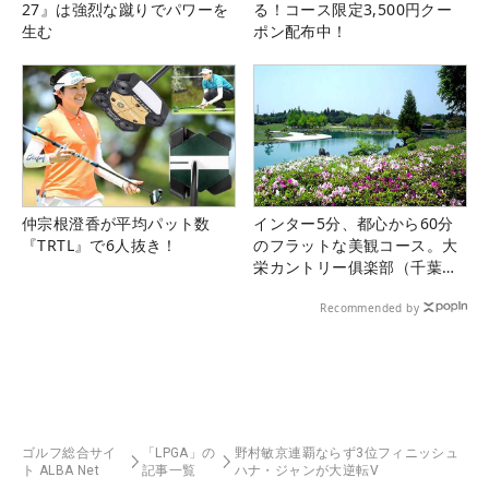
27』は強烈な蹴りでパワーを
る！コース限定3,500円クー
生む
ポン配布中！
仲宗根澄香が平均パット数
インター5分、都心から60分
『TRTL』で6人抜き！
のフラットな美観コース。大
栄カントリー俱楽部（千葉
県）
Recommended by
ゴルフ総合サイ
「LPGA」の
野村敏京連覇ならず3位フィニッシュ
ト ALBA Net
記事一覧
ハナ・ジャンが大逆転V