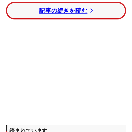
記事の続きを読む
カップを手にしたのはその野村と2サムで回った
ハ
ナ・ジャン
（韓国）。多くの上位勢が伸ばしあぐね
る中、バックナインで1イーグル・3バーディと爆
発。4打差をひっくり返し今季初勝利を手にした。
その他の日本勢は、
畑岡奈紗
がトータルイーブンパ
ーの30位タイ。
横峯さくら
はダブルボギーなど大乱
調。スコアを6つ落としトータル4オーバーの58位タ
イとなっている。
読まれています