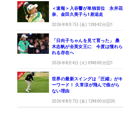
＜速報＞入谷響が単独首位 永井花
奈、金田久美子ら1差追走
2026年8月7日 (金) 12時42分
1
「日向子ちゃんを見て育った」 桑
木志帆が全英女王に 今度は憧れら
れる存在へ
2026年8月4日 (火) 09時00分
1
世界の最新スイングは「圧縮」がキ
ーワード！ 久常涼が飛んで曲がら
ない理由
2026年8月7日 (金) 12時00分
35