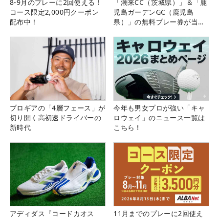
8-9月のプレーに2回使える！
「潮来CC（茨城県）」＆「鹿
コース限定2,000円クーポン
児島ガーデンGC（鹿児島
配布中！
県）」の無料プレー券が当た
る！！
プロギアの「4層フェース」が
今年も男女プロが強い「キャ
切り開く高初速ドライバーの
ロウェイ」のニュース一覧は
新時代
こちら！
アディダス『コードカオス
11月までのプレーに2回使え