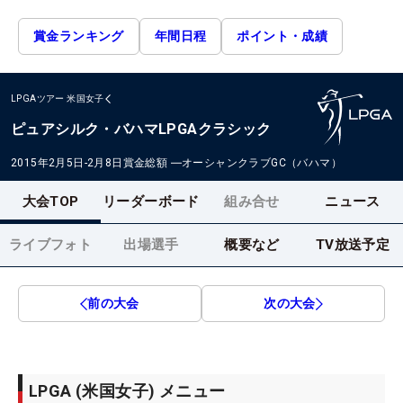
賞金ランキング
年間日程
ポイント・成績
LPGAツアー
米国女子
ピュアシルク・バハマLPGAクラシック
2015年2月5日-2月8日
賞金総額
―
オーシャンクラブGC（バハマ）
大会TOP
リーダーボード
組み合せ
ニュース
ライブフォト
出場選手
概要など
TV放送予定
前の大会
次の大会
LPGA (米国女子) メニュー