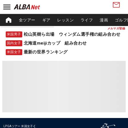
全ツアー
ギア
レッスン
ライフ
漫画
ゴルフ
メルマガ登録
松山英樹ら出場 ウィンダム選手権の組み合わせ
米国男子
北海道meijiカップ 組み合わせ
国内女子
最新の世界ランキング
米国女子
LPGAツアー
米国女子