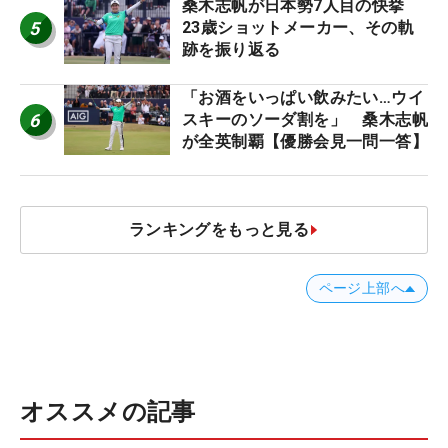
桑木志帆が日本勢7人目の快挙
5
23歳ショットメーカー、その軌
跡を振り返る
「お酒をいっぱい飲みたい…ウイ
6
スキーのソーダ割を」 桑木志帆
が全英制覇【優勝会見一問一答】
ランキングをもっと見る
ページ上部へ
オススメの記事