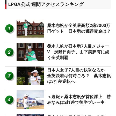
LPGA公式 週間アクセスランキング
桑木志帆が全英最高額2億3000万
1
円ゲット 日本勢の獲得賞金は？
桑木志帆が日本勢7人目メジャー
2
V 渋野日向子、山下美夢有に続
く全英制覇
日本人女子7人目の快挙なるか
3
全英決着は何時ごろ？ 桑木志帆
は3打差逆転へ
＜速報＞桑木志帆が首位浮上 勝
4
みなみは2打差で後半プレー中