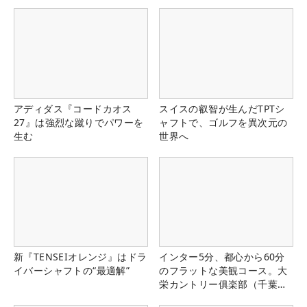
アディダス『コードカオス
スイスの叡智が生んだTPTシ
27』は強烈な蹴りでパワーを
ャフトで、ゴルフを異次元の
生む
世界へ
新『TENSEIオレンジ』はドラ
インター5分、都心から60分
イバーシャフトの“最適解”
のフラットな美観コース。大
栄カントリー俱楽部（千葉
県）