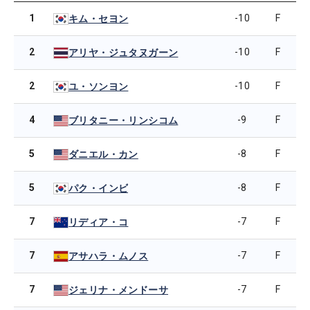
1
-10
F
キム・セヨン
2
-10
F
アリヤ・ジュタヌガーン
2
-10
F
ユ・ソンヨン
4
-9
F
ブリタニー・リンシコム
5
-8
F
ダニエル・カン
5
-8
F
パク・インビ
7
-7
F
リディア・コ
7
-7
F
アサハラ・ムノス
7
-7
F
ジェリナ・メンドーサ