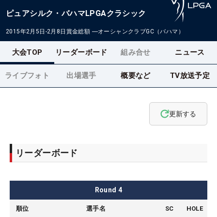
ピュアシルク・バハマLPGAクラシック
2015年2月5日-2月8日
賞金総額
―
オーシャンクラブGC（バハマ）
大会TOP
リーダーボード
組み合せ
ニュース
ライブフォト
出場選手
概要など
TV放送予定
更新する
リーダーボード
Round
4
順位
選手名
SC
HOLE