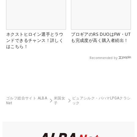
ネクストヒロイン選手とラウ
プロギアのRS DUOはFW・UT
ンドできるチャンス！詳しく
も完成度が高く購入者続出！
はこちら！
Recommended by
ゴルフ総合サイト ALBA
米国女
ピュアシルク・バハマLPGAクラシ
Net
子
ック