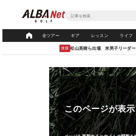
全ツアー
ギア
レッスン
ライフ
松山英樹ら出場 米男子リーダー
注目
このページが表示