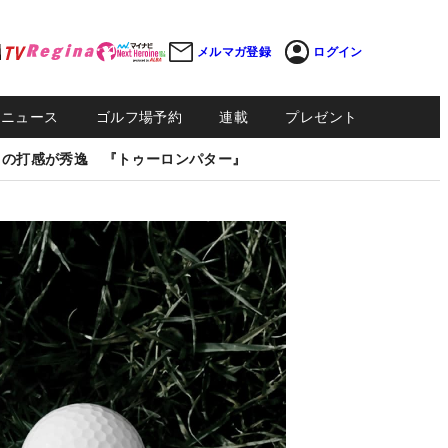
メルマガ登録
ログイン
Sニュース
ゴルフ場予約
連載
プレゼント
しの打感が秀逸 『トゥーロンパター』