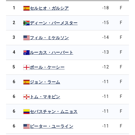
1
-18
F
セルヒオ・ガルシア
2
-15
F
ディーン・バーメスター
3
-14
F
フィル・ミケルソン
4
-13
F
ルーカス・ハーバート
5
-12
F
ポール・ケーシー
6
-11
F
ジョン・ラーム
6
-11
F
トム・マキビン
6
-11
F
セバスチャン・ムニョス
6
-11
F
ピーター・ユーライン