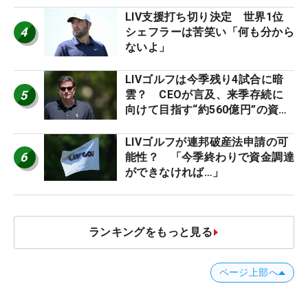
LIV支援打ち切り決定 世界1位
4
シェフラーは苦笑い「何も分から
ないよ」
LIVゴルフは今季残り4試合に暗
5
雲？ CEOが言及、来季存続に
向けて目指す“約560億円”の資金
調達
LIVゴルフが連邦破産法申請の可
6
能性？ 「今季終わりで資金調達
ができなければ…」
ランキングをもっと見る
ページ上部へ