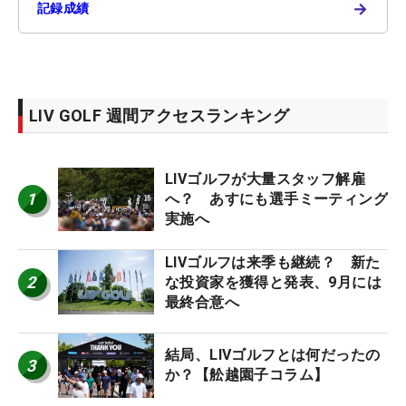
→
記録成績
LIV GOLF 週間アクセスランキング
LIVゴルフが大量スタッフ解雇
1
へ？ あすにも選手ミーティング
実施へ
LIVゴルフは来季も継続？ 新た
2
な投資家を獲得と発表、9月には
最終合意へ
結局、LIVゴルフとは何だったの
3
か？【舩越園子コラム】