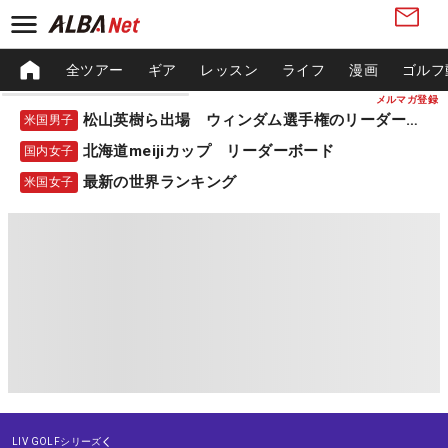
全ツアー
ギア
レッスン
ライフ
漫画
ゴルフ
メルマガ登録
松山英樹ら出場 ウィンダム選手権のリーダーボード
米国男子
北海道meijiカップ リーダーボード
国内女子
最新の世界ランキング
米国女子
LIV GOLFシリーズ