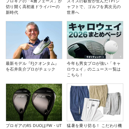
プロギアの「4層フェース」が
スイスの叡智が生んだTPTシ
切り開く高初速ドライバーの
ャフトで、ゴルフを異次元の
新時代
世界へ
最新モデル『FJクオンタム』
今年も男女プロが強い「キャ
を石井良介プロがチェック
ロウェイ」のニュース一覧は
こちら！
プロギアのRS DUOはFW・UT
猛暑を乗り切る！ こだわり機