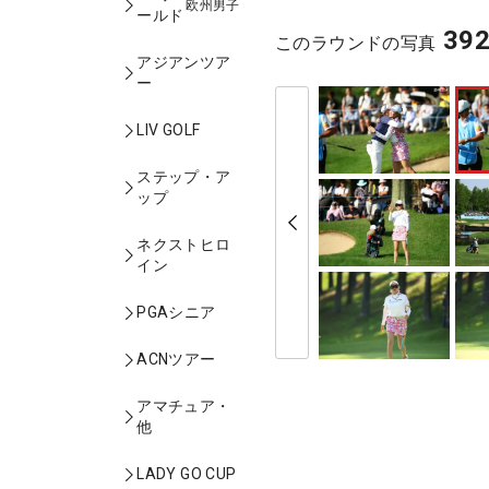
欧州男子
ールド
39
このラウンドの写真
アジアンツア
ー
LIV GOLF
ステップ・ア
ップ
ネクストヒロ
イン
PGAシニア
ACNツアー
アマチュア・
他
LADY GO CUP