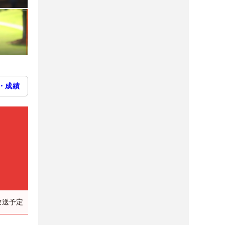
・成績
放送予定