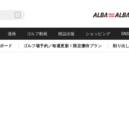
漫画
ゴルフ動画
雑誌出版
ショッピング
SN
ボード
ゴルフ場予約／毎週更新！限定優待プラン
削り出