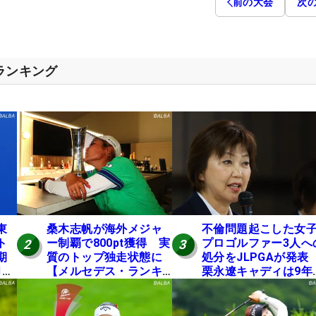
前の大会
次
スランキング
東
桑木志帆が海外メジャ
不倫問題起こした女
ト
ー制覇で800pt獲得 実
プロゴルファー3人へ
2
3
期
質のトップ独走状態に
処分をJLPGAが発
月に
【メルセデス・ランキ
栗永遼キャディは9年
ング番外編】
の立ち入り禁止