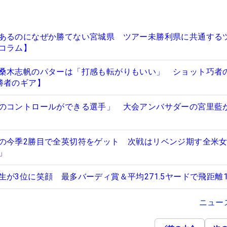
あるのになぜか勝てない宮城県 ツアー未勝利県に共通する
コラム】
桑木志帆のパターは「打感も転がりもいい」 ショット巧者の
勝者のギア】
のコントロールができる選手」 大会アンバサダーの宮里藍
の今季2勝目で全英切符をゲット 次戦はリベンジ期す全米
」
が3位に笑顔 最多バーディ賞＆平均271.5ヤードで飛距離
ニュー