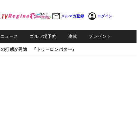
メルマガ登録
ログイン
Sニュース
ゴルフ場予約
連載
プレゼント
しの打感が秀逸 『トゥーロンパター』