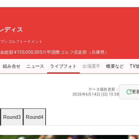
レディス
ープンゴルフトーナメント
金総額
¥150,000,000
六甲国際ゴルフ倶楽部（兵庫県）
組み合せ
ニュース
ライブフォト
出場選手
概要など
TV
データ最終更新：
更
2026年6月14日 (日) 15:58
Round3
Round4