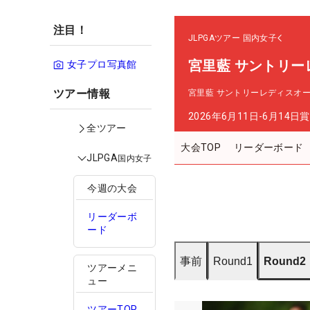
注目！
JLPGAツアー
国内女子
宮里藍 サントリー
女子プロ写真館
ツアー情報
宮里藍 サントリーレディスオ
2026年6月11日-6月14日
賞
全ツアー
大会TOP
リーダーボード
JLPGA
国内女子
今週の大会
リーダーボ
ード
事前
Round1
Round2
ツアーメニ
ュー
ツアーTOP