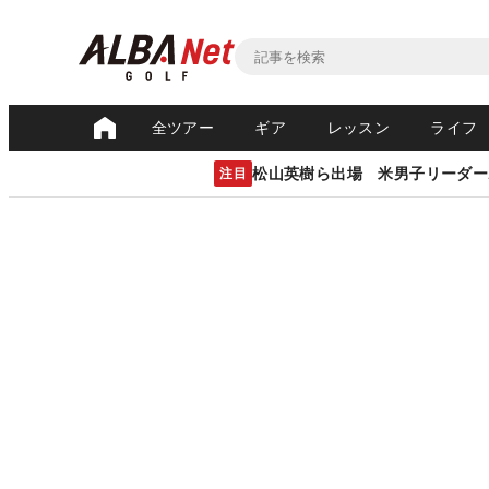
全ツアー
ギア
レッスン
ライフ
松山英樹ら出場 米男子リーダー
注目