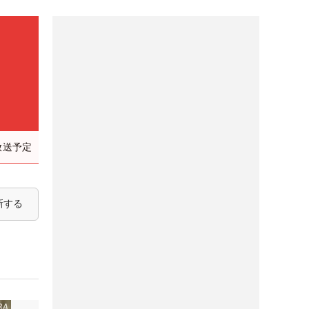
放送予定
新する