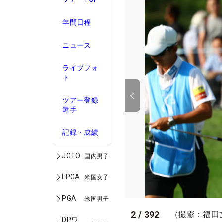
年間日程
ニュース
ライブフォ
ト
ツアー登録
選手
記録・成績
JGTO
国内男子
LPGA
米国女子
PGA
米国男子
2
/
392
（撮影：福田
DPワ