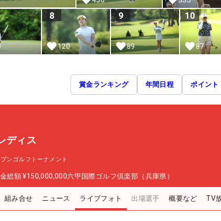
8
9
10
9
120
89
87
賞金ランキング
年間日程
ポイント
レディス
ープンゴルフトーナメント
金総額
¥150,000,000
六甲国際ゴルフ倶楽部（兵庫県）
組み合せ
ニュース
ライブフォト
出場選手
概要など
TV