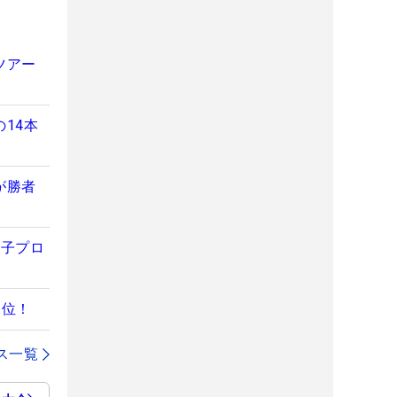
ツアー
14本
が勝者
女子プロ
1位！
ス一覧