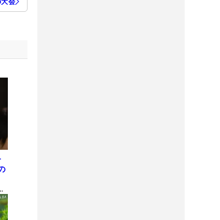
の大会
子
の
表
間