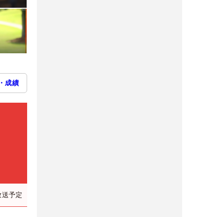
・成績
放送予定