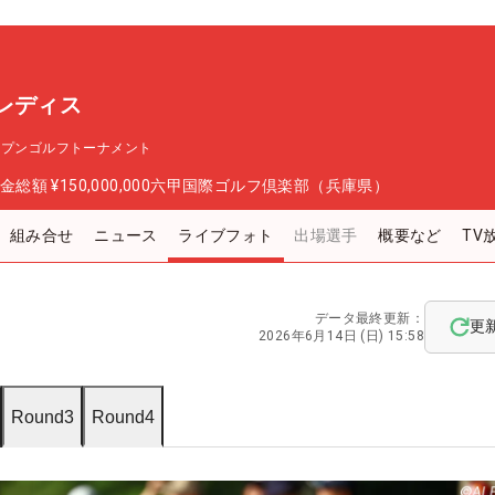
レディス
ープンゴルフトーナメント
金総額
¥150,000,000
六甲国際ゴルフ倶楽部（兵庫県）
組み合せ
ニュース
ライブフォト
出場選手
概要など
TV
データ最終更新：
更
2026年6月14日 (日) 15:58
Round3
Round4