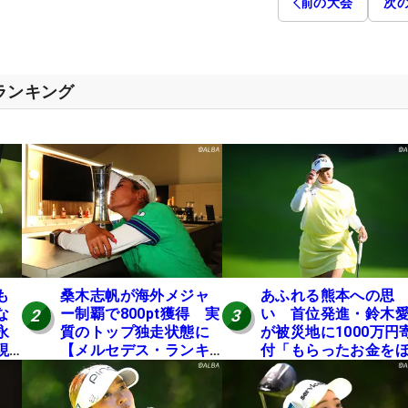
前の大会
次
スランキング
も
桑木志帆が海外メジャ
あふれる熊本への思
な
ー制覇で800pt獲得 実
い 首位発進・鈴木
2
3
永
質のトップ独走状態に
が被災地に1000万円
現
【メルセデス・ランキ
付「もらったお金を
ング番外編】
かの人に」