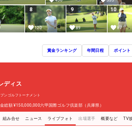
8
9
10
9
120
89
87
賞金ランキング
年間日程
ポイント
レディス
ープンゴルフトーナメント
金総額
¥150,000,000
六甲国際ゴルフ倶楽部（兵庫県）
組み合せ
ニュース
ライブフォト
出場選手
概要など
TV