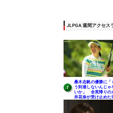
JLPGA 週間アクセ
桑木志帆の優勝に「
う到達しないんじゃ
1
いか」 全英帰りの
井花奈が受け止めた
実