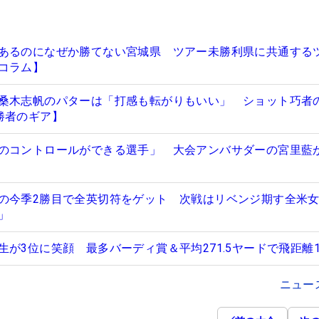
あるのになぜか勝てない宮城県 ツアー未勝利県に共通する
コラム】
桑木志帆のパターは「打感も転がりもいい」 ショット巧者の
勝者のギア】
のコントロールができる選手」 大会アンバサダーの宮里藍
の今季2勝目で全英切符をゲット 次戦はリベンジ期す全米
」
が3位に笑顔 最多バーディ賞＆平均271.5ヤードで飛距離
ニュー