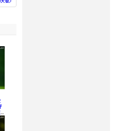
の大会
愛
寄
ほ