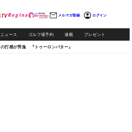
メルマガ登録
ログイン
Sニュース
ゴルフ場予約
連載
プレゼント
しの打感が秀逸 『トゥーロンパター』