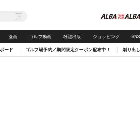
漫画
ゴルフ動画
雑誌出版
ショッピング
SN
ボード
ゴルフ場予約／期間限定クーポン配布中！
削り出