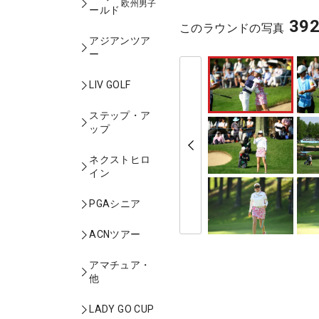
欧州男子
ールド
39
このラウンドの写真
アジアンツア
ー
LIV GOLF
ステップ・ア
ップ
ネクストヒロ
イン
PGAシニア
ACNツアー
アマチュア・
他
LADY GO CUP