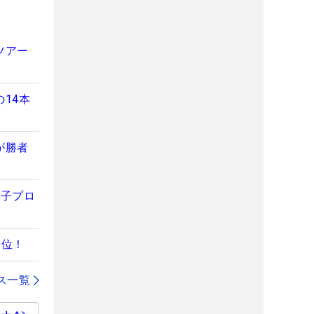
ツアー
14本
が勝者
女子プロ
1位！
ス一覧