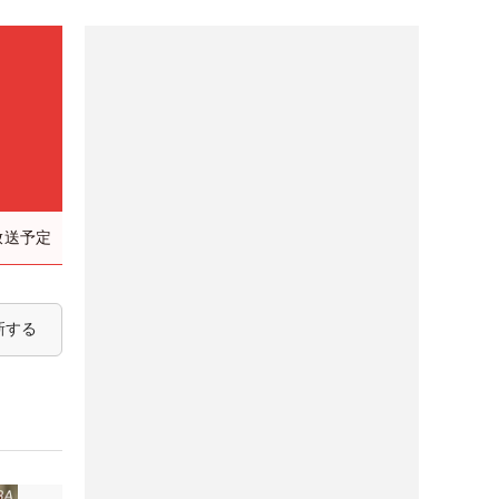
放送予定
新する