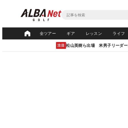
全ツアー
ギア
レッスン
ライフ
松山英樹ら出場 米男子リーダー
注目