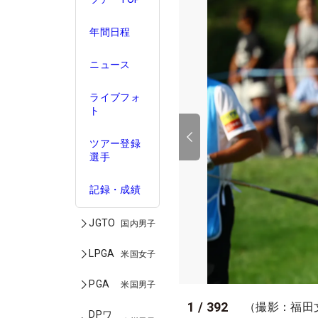
年間日程
ニュース
ライブフォ
ト
ツアー登録
選手
記録・成績
JGTO
国内男子
LPGA
米国女子
PGA
米国男子
1
/
392
（撮影：福田
DPワ