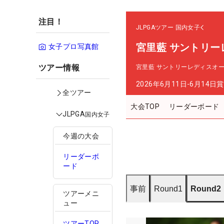
注目！
JLPGAツアー
国内女子
宮里藍 サントリー
女子プロ写真館
ツアー情報
宮里藍 サントリーレディスオ
2026年6月11日-6月14日
賞
全ツアー
大会TOP
リーダーボード
JLPGA
国内女子
今週の大会
リーダーボ
ード
事前
Round1
Round2
ツアーメニ
ュー
ツアーTOP