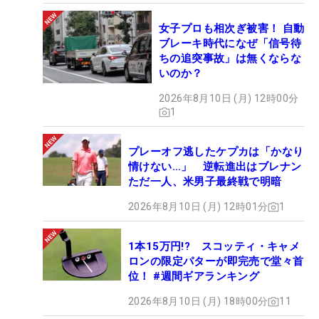
女子プロも相次ぎ被害！ 自動
ブレーキ時代になぜ「信号待
ちの追突事故」は無くならな
いのか？
2026年8月10日 (月) 12時00分
1
プレーオフ逃したケプカは「かなり
情けない…」 逆転進出はブレナン
ただ一人、米男子最終戦で明暗
2026年8月10日 (月) 12時01分
1
1本15万円!? スコッティ・キャメ
ロンの限定パターが即完売で堂々首
位！ #週間ギアランキング
2026年8月10日 (月) 18時00分
11