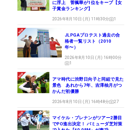
に浮上 菅楓華が1位をキープ【女
子賞金ランキング】
2026年8月10日 (月) 11時30分
1
JLPGAプロテスト過去の合
格者一覧リスト（2010
年〜）
2026年8月10日 (月) 16時00分
1
アマ時代に渋野日向子と同組で見た
景色 あれから7年、吉澤柚月がつ
かんだ初優勝
2026年8月10日 (月) 16時48分
27
マイケル・ブレナンがツアー2勝目
でPO進出決定！ バミューダ芝対策