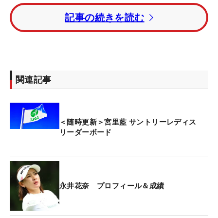
年間女王・佐久間朱莉、菅楓華が続いている。
記事の続きを読む
昨年覇者の髙橋彩華はトータル11アンダー・8位タ
イ。11番でホールインワンを達成したアマチュア・
長澤愛羅はトータル10アンダー・13位タイにつけて
いる。
関連記事
先週にツアー初優勝を挙げた吉田鈴は、トータル1
アンダー・54位タイでホールアウトしている。
＜随時更新＞宮里藍 サントリーレディス
リーダーボード
今大会は7月30日開幕の海外メジャー「AIG女子オ
ープン」（全英/ロイヤルリザム＆セントアンズ
GC）の予選会を兼ねており、大会上位2人と大会終
了後のメルセデス・ランキング上位3人（いずれも
永井花奈 プロフィール＆成績
有資格者覗く）が出場権を獲得する。
賞金総額は1億5000万円。優勝者には2700万円が贈