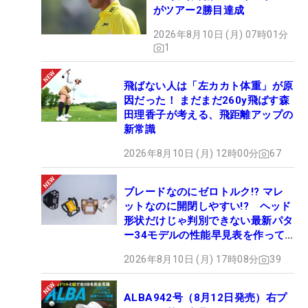
がツアー2勝目達成
2026年8月10日 (月) 07時01分
1
飛ばない人は「左カカト体重」が原
因だった！ まだまだ260y飛ばす森
田理香子が考える、飛距離アップの
新常識
2026年8月10日 (月) 12時00分
67
ブレードなのにゼロトルク!? マレ
ットなのに開閉しやすい!? ヘッド
形状だけじゃ判別できない最新パタ
ー34モデルの性能早見表を作って
みた #ギアカタログ2026
2026年8月10日 (月) 17時08分
39
ALBA942号（8月12日発売）右プ