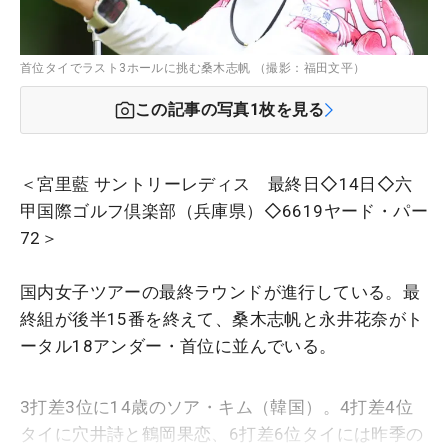
首位タイでラスト3ホールに挑む桑木志帆 （撮影：福田文平）
この記事の写真
1
枚を見る
＜宮里藍 サントリーレディス 最終日◇14日◇六
甲国際ゴルフ倶楽部（兵庫県）◇6619ヤード・パー
72＞
国内女子ツアーの最終ラウンドが進行している。最
終組が後半15番を終えて、桑木志帆と永井花奈がト
ータル18アンダー・首位に並んでいる。
3打差3位に14歳のソア・キム（韓国）。4打差4位
タイに穴井詩と鶴岡果恋、6打差6位タイには昨季の