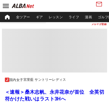
全ツアー
ギア
レッスン
ライフ
漫画
ゴルフ
メルマガ登録
宮里藍 サントリーレディス
国内女子
＜速報＞桑木志帆、永井花奈が首位 全英切
符かけた戦いはラスト3Hへ