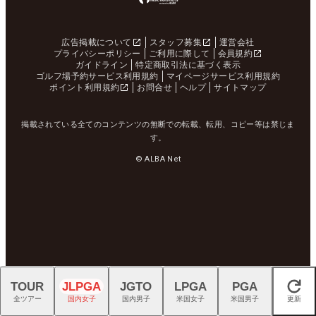
広告掲載について
スタッフ募集
運営会社
プライバシーポリシー
ご利用に際して
会員規約
ガイドライン
特定商取引法に基づく表示
ゴルフ場予約サービス利用規約
マイページサービス利用規約
ポイント利用規約
お問合せ
ヘルプ
サイトマップ
掲載されている全てのコンテンツの無断での転載、転用、コピー等は禁じま
す。
© ALBA Net
TOUR
JLPGA
JGTO
LPGA
PGA
閉じる
全ツアー
国内女子
国内男子
米国女子
米国男子
更新