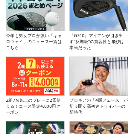
今年も男女プロが強い「キャ
『G740』アイアンが引き出
ロウェイ」のニュース一覧は
す“反則級”の寛容性と飛びは
こちら！
本当だった！
2組7名以上のプレーに2回使
プロギアの「4層フェース」が
える！コース限定4,000円ク
切り開く高初速ドライバーの
ーポン
新時代