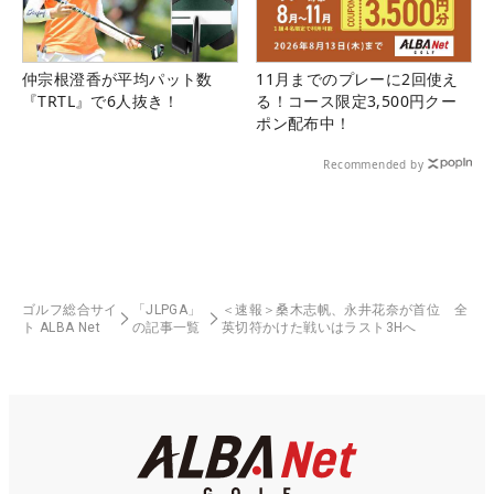
仲宗根澄香が平均パット数
11月までのプレーに2回使え
『TRTL』で6人抜き！
る！コース限定3,500円クー
ポン配布中！
Recommended by
ゴルフ総合サイ
「JLPGA」
＜速報＞桑木志帆、永井花奈が首位 全
ト ALBA Net
の記事一覧
英切符かけた戦いはラスト3Hへ