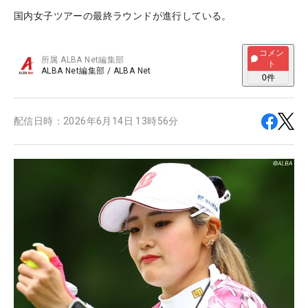
国内女子ツアーの最終ラウンドが進行している。
コメン
所属
ALBA Net編集部
ト
ALBA Net編集部
/
ALBA Net
0
件
配信日時：
2026年6月14日 13時56分