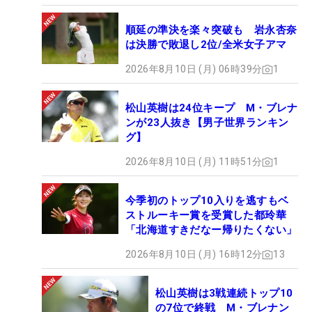
順延の準決を楽々突破も 岩永杏奈
は決勝で敗退し2位/全米女子アマ
2026年8月10日 (月) 06時39分
1
松山英樹は24位キープ M・ブレナ
ンが23人抜き【男子世界ランキン
グ】
2026年8月10日 (月) 11時51分
1
今季初のトップ10入りを逃すもベ
ストルーキー賞を受賞した都玲華
「北海道すきだなー帰りたくない」
2026年8月10日 (月) 16時12分
13
松山英樹は3戦連続トップ10
の7位で終戦 M・ブレナン