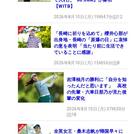
で入れた『60.08M』が奏功
【WITB】
2026年8月10日 (月) 19時47分
12
「長崎に祈りを込めて」櫻井心那が
出身地・長崎の「原爆の日」に哀悼
の意を表明 「当たり前に生活でき
ていることに感謝」
2026年8月10日 (月) 15時56分
8
吉澤柚月の勝利に「自分を知
ったんだと思います」 高校
の先輩・六車日那乃が見た後
輩の変化
2026年8月10日 (月) 07時30分
18
全英女王・桑木志帆が帰国早々に