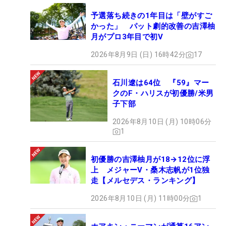
予選落ち続きの1年目は「壁がすご
かった」 パット劇的改善の吉澤柚
月がプロ3年目で初V
2026年8月9日 (日) 16時42分
17
石川遼は64位 『59』マー
クのF・ハリスが初優勝/米男
子下部
2026年8月10日 (月) 10時06分
1
初優勝の吉澤柚月が18→12位に浮
上 メジャーV・桑木志帆が1位独
走【メルセデス・ランキング】
2026年8月10日 (月) 11時00分
1