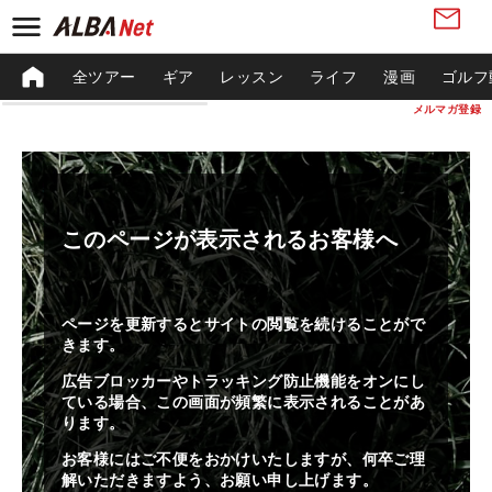
全ツアー
ギア
レッスン
ライフ
漫画
ゴルフ
メルマガ登録
このページが表示されるお客様へ
ページを更新するとサイトの閲覧を続けることがで
きます。
広告ブロッカーやトラッキング防止機能をオンにし
ている場合、この画面が頻繁に表示されることがあ
ります。
お客様にはご不便をおかけいたしますが、何卒ご理
解いただきますよう、お願い申し上げます。