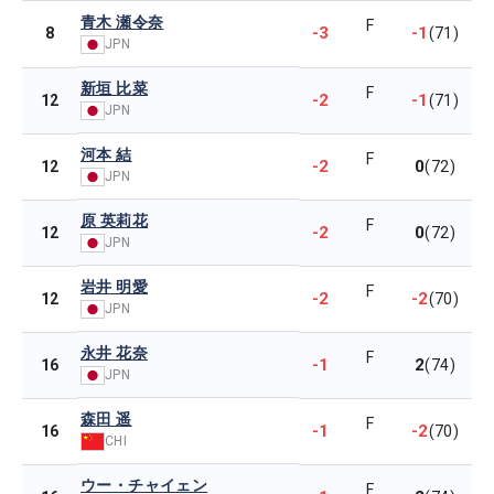
青木 瀬令奈
F
-3
-1
8
(71)
JPN
新垣 比菜
F
-2
-1
12
(71)
JPN
河本 結
F
-2
0
12
(72)
JPN
原 英莉花
F
-2
0
12
(72)
JPN
岩井 明愛
F
-2
-2
12
(70)
JPN
永井 花奈
F
-1
2
16
(74)
JPN
森田 遥
F
-1
-2
16
(70)
CHI
ウー・チャイェン
F