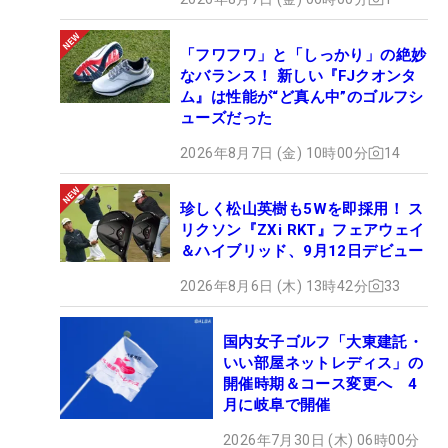
「フワフワ」と「しっかり」の絶妙
なバランス！ 新しい『FJクオンタ
ム』は性能が“ど真ん中”のゴルフシ
ューズだった
2026年8月7日 (金) 10時00分
14
珍しく松山英樹も5Wを即採用！ ス
リクソン『ZXi RKT』フェアウェイ
＆ハイブリッド、9月12日デビュー
2026年8月6日 (木) 13時42分
33
国内女子ゴルフ「大東建託・
いい部屋ネットレディス」の
開催時期＆コース変更へ 4
月に岐阜で開催
2026年7月30日 (木) 06時00分