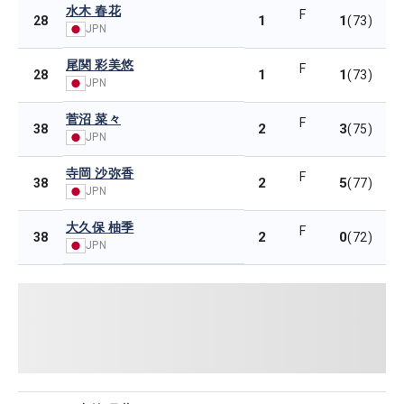
水木 春花
F
1
1
28
(73)
JPN
尾関 彩美悠
F
1
1
28
(73)
JPN
菅沼 菜々
F
2
3
38
(75)
JPN
寺岡 沙弥香
F
2
5
38
(77)
JPN
大久保 柚季
F
2
0
38
(72)
JPN