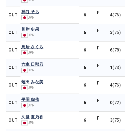
神谷 そら
F
6
4
CUT
(76)
JPN
川岸 史果
F
6
3
CUT
(75)
JPN
鳥居 さくら
F
6
6
CUT
(78)
JPN
六車 日那乃
F
6
1
CUT
(73)
JPN
蛭田 みな美
F
6
4
CUT
(76)
JPN
平岡 瑠依
F
6
0
CUT
(72)
JPN
久世 夏乃香
F
6
3
CUT
(75)
JPN