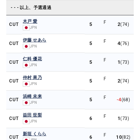
- - - 以上、予選通過
木戸 愛
F
5
2
CUT
(74)
JPN
伊藤 せあら
F
5
4
CUT
(76)
JPN
仁科 優花
F
5
1
CUT
(73)
JPN
仲村 果乃
F
5
2
CUT
(74)
JPN
浜崎 未来
F
5
-4
CUT
(68)
JPN
益田 世梨
F
6
1
CUT
(73)
JPN
新垣 くらら
F
6
10
CUT
(82)
JPN