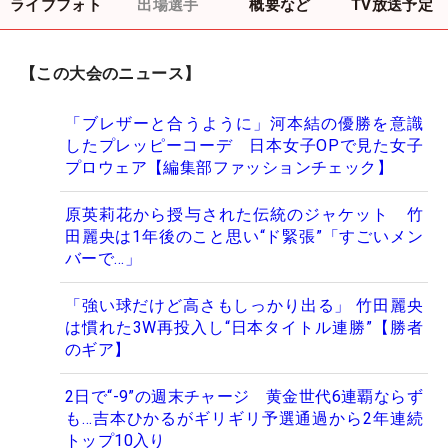
ライブフォト
出場選手
概要など
TV放送予定
【この大会のニュース】
「ブレザーと合うように」河本結の優勝を意識
したプレッピーコーデ 日本女子OPで見た女子
プロウェア【編集部ファッションチェック】
原英莉花から授与された伝統のジャケット 竹
田麗央は1年後のこと思い“ド緊張”「すごいメン
バーで…」
「強い球だけど高さもしっかり出る」 竹田麗央
は慣れた3W再投入し“日本タイトル連勝”【勝者
のギア】
2日で“-9”の週末チャージ 黄金世代6連覇ならず
も…吉本ひかるがギリギリ予選通過から2年連続
トップ10入り