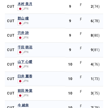
木村 美月
F
9
2
CUT
(74)
JPN
郡山 瞳
F
9
6
CUT
(78)
JPN
穴井 詩
F
9
8
CUT
(80)
JPN
千田 萌花
F
9
9
CUT
(81)
JPN
山下 心暖
F
10
4
CUT
(76)
JPN
臼井 麗香
F
10
1
CUT
(73)
JPN
前田 羚菜
F
10
3
CUT
(75)
JPN
今 綾奈
F
10
7
CUT
(79)