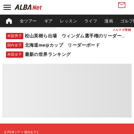
全ツアー
ギア
レッスン
ライフ
漫画
ゴルフ
メルマガ登録
松山英樹ら出場 ウィンダム選手権のリーダーボード
米国男子
北海道meijiカップ リーダーボード
国内女子
最新の世界ランキング
米国女子
JLPGAツアー
国内女子