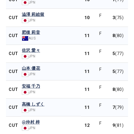
JPN
澁澤 莉絵留
F
10
3
CUT
(75)
JPN
肥後 莉音
F
11
8
CUT
(80)
AUS
佐沢 愛々
F
11
5
CUT
(77)
JPN
山本 優花
F
11
5
CUT
(77)
JPN
安福 千乃
F
11
8
CUT
(80)
JPN
高橋 しずく
F
11
7
CUT
(79)
JPN
@仲村 梓
F
12
9
CUT
(81)
JPN