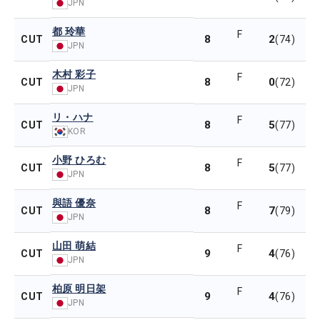
JPN
都 玲華
F
8
2
CUT
(74)
JPN
木村 彩子
F
8
0
CUT
(72)
JPN
リ・ハナ
F
8
5
CUT
(77)
KOR
小野 ひろむ
F
8
5
CUT
(77)
JPN
與語 優奈
F
8
7
CUT
(79)
JPN
山田 萌結
F
9
4
CUT
(76)
JPN
柏原 明日架
F
9
4
CUT
(76)
JPN