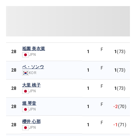
祗園 美衣菜
F
1
1
28
(73)
JPN
ペ・ソンウ
F
1
1
28
(73)
KOR
大里 桃子
F
1
1
28
(73)
JPN
堀 琴音
F
1
-2
28
(70)
JPN
櫻井 心那
F
1
-1
28
(71)
JPN