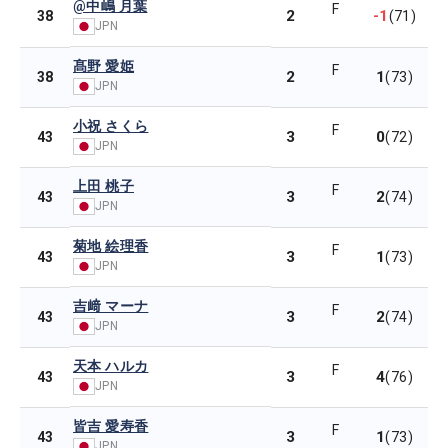
@中嶋 月葉
F
2
-1
38
(71)
JPN
髙野 愛姫
F
2
1
38
(73)
JPN
小祝 さくら
F
3
0
43
(72)
JPN
上田 桃子
F
3
2
43
(74)
JPN
菊地 絵理香
F
3
1
43
(73)
JPN
吉﨑 マーナ
F
3
2
43
(74)
JPN
天本 ハルカ
F
3
4
43
(76)
JPN
皆吉 愛寿香
F
3
1
43
(73)
JPN