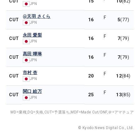
15
10
CUT
(82)
JPN
@天羽 さくら
F
16
5
CUT
(77)
JPN
永田 愛梨
F
16
7
CUT
(79)
JPN
髙田 嘩琳
F
16
7
CUT
(79)
JPN
市村 杏
F
20
12
CUT
(84)
JPN
関口 絵万
F
25
13
CUT
(85)
JPN
WD=棄権,
DQ=失格,
CUT=予選落ち,
MDF=Made Cut/DNF,
＠=アマチュア
© Kyodo News Digital Co., Ltd.