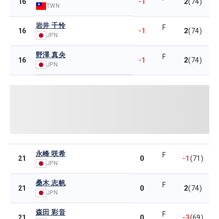
-1
2
16
(74)
TWN
岩井 千怜
F
-1
2
16
(74)
JPN
野澤 真央
F
-1
2
16
(74)
JPN
永峰 咲希
F
0
-1
21
(71)
JPN
桑木 志帆
F
0
2
21
(74)
JPN
森田 彩音
F
0
-3
21
(69)