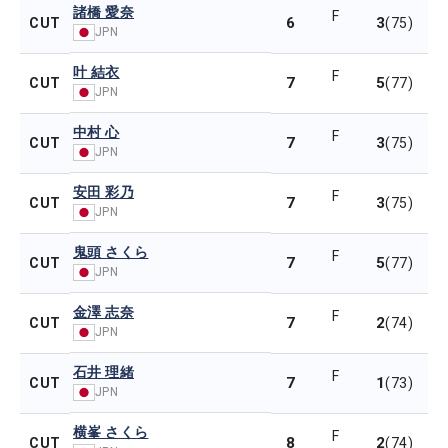
諸橋 愛奈
F
6
3
CUT
(75)
JPN
叶 結衣
F
7
5
CUT
(77)
JPN
中村 心
F
7
3
CUT
(75)
JPN
安田 彩乃
F
7
3
CUT
(75)
JPN
鬼頭 さくら
F
7
5
CUT
(77)
JPN
金澤 志奈
F
7
2
CUT
(74)
JPN
石井 理緒
F
7
1
CUT
(73)
JPN
横峯 さくら
F
8
2
CUT
(74)