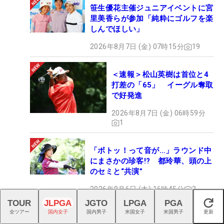
笹生優花主催ジュニアイベントに宮
里美香らが参加「純粋にゴルフを楽
しんでほしい」
2026年8月7日 (金) 07時15分
19
＜速報＞松山英樹は首位と4
打差の「65」 イーグル奪取
で好発進
2026年8月7日 (金) 06時59分
1
「ボトッ！って音が…」ラウンド中
にまさかの珍客!? 都玲華、頭の上
のセミと“共演”
2026年8月6日 (木) 16時45分
3
TOUR
JLPGA
JGTO
LPGA
PGA
閉じる
全ツアー
国内女子
国内男子
米国女子
米国男子
更新
全英より国内を選んだ河本結 女王