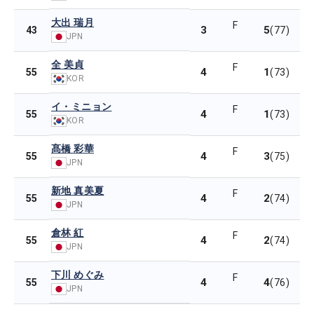
大出 瑞月
F
3
5
43
(77)
JPN
全 美貞
F
4
1
55
(73)
KOR
イ・ミニョン
F
4
1
55
(73)
KOR
髙橋 彩華
F
4
3
55
(75)
JPN
新地 真美夏
F
4
2
55
(74)
JPN
倉林 紅
F
4
2
55
(74)
JPN
下川 めぐみ
F
4
4
55
(76)
JPN