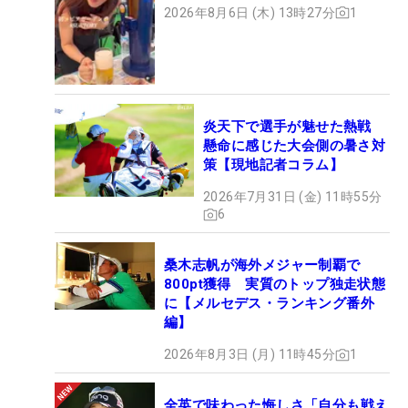
2026年8月6日 (木) 13時27分
1
炎天下で選手が魅せた熱戦
懸命に感じた大会側の暑さ対
策【現地記者コラム】
2026年7月31日 (金) 11時55分
6
桑木志帆が海外メジャー制覇で
800pt獲得 実質のトップ独走状態
に【メルセデス・ランキング番外
編】
2026年8月3日 (月) 11時45分
1
全英で味わった悔しさ「自分も戦え