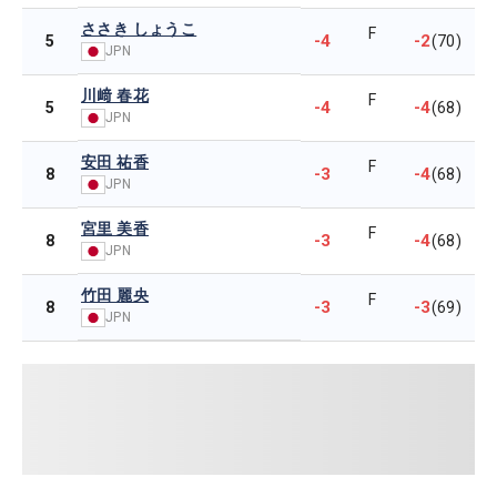
ささき しょうこ
F
-4
-2
5
(70)
JPN
川﨑 春花
F
-4
-4
5
(68)
JPN
安田 祐香
F
-3
-4
8
(68)
JPN
宮里 美香
F
-3
-4
8
(68)
JPN
竹田 麗央
F
-3
-3
8
(69)
JPN