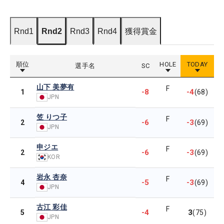
Rnd1
Rnd2
Rnd3
Rnd4
獲得賞金
順位
HOLE
TODAY
選手名
SC
山下 美夢有
F
-8
-4
1
(68)
JPN
笠 りつ子
F
-6
-3
2
(69)
JPN
申ジエ
F
-6
-3
2
(69)
KOR
岩永 杏奈
F
-5
-3
4
(69)
JPN
古江 彩佳
F
-4
3
5
(75)
JPN