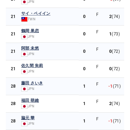
JPN
サイ・ペイイン
F
0
2
21
(74)
TWN
鶴岡 果恋
F
0
1
21
(73)
JPN
阿部 未悠
F
0
0
21
(72)
JPN
佐久間 朱莉
F
0
0
21
(72)
JPN
藤田 さいき
F
1
-1
28
(71)
JPN
福田 萌維
F
1
2
28
(74)
JPN
脇元 華
F
1
-1
28
(71)
JPN