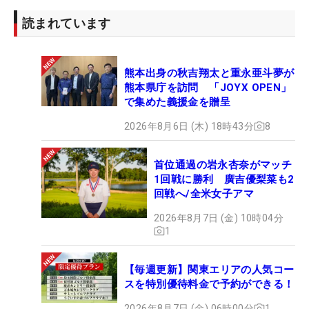
読まれています
熊本出身の秋吉翔太と重永亜斗夢が
熊本県庁を訪問 「JOYX OPEN」
で集めた義援金を贈呈
2026年8月6日 (木) 18時43分
8
首位通過の岩永杏奈がマッチ
1回戦に勝利 廣吉優梨菜も2
回戦へ/全米女子アマ
2026年8月7日 (金) 10時04分
1
【毎週更新】関東エリアの人気コー
スを特別優待料金で予約ができる！
2026年8月7日 (金) 06時00分
1