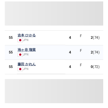
吉本 ひかる
F
4
2
55
(74)
JPN
池ヶ谷 瑠菜
F
4
2
55
(74)
JPN
藤田 かれん
F
4
0
55
(72)
JPN