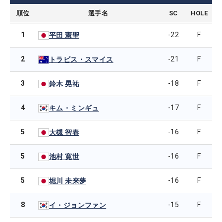
順位
選手名
SC
HOLE
1
-22
F
平田 憲聖
2
-21
F
トラビス・スマイス
3
-18
F
鈴木 晃祐
4
-17
F
キム・ミンギュ
5
-16
F
大槻 智春
5
-16
F
池村 寛世
5
-16
F
堀川 未来夢
8
-15
F
イ・ジョンファン