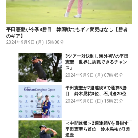
平田憲聖が今季3勝目 韓国戦でもギア変更はなし【勝者
のギア】
2024年9月9日 (月) 15時00分
3ツアー対決制し海外初Vの平田
憲聖「世界に挑戦できるチャン
ス」
2024年9月9日 (月) 07時45分
平田憲聖が2週連続Vで通算5勝
目 鈴木晃祐3位、石川遼20位
2024年9月8日 (日) 15時23分
＜中間速報＞2週連続Vを目指す
平田憲聖ら首位 鈴木晃祐が3差
追走