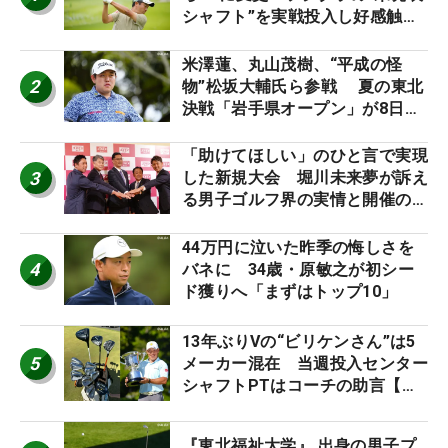
シャフト”を実戦投入し好感触
「つかまえにいける」【男子ツア
ーのヒトネタ！】
米澤蓮、丸山茂樹、“平成の怪
2
物”松坂大輔氏ら参戦 夏の東北
決戦「岩手県オープン」が8日開
幕
「助けてほしい」のひと言で実現
3
した新規大会 堀川未来夢が訴え
る男子ゴルフ界の実情と開催の舞
台裏
44万円に泣いた昨季の悔しさを
4
バネに 34歳・原敏之が初シー
ド獲りへ「まずはトップ10」
13年ぶりVの“ビリケンさん”は5
5
メーカー混在 当週投入センター
シャフトPTはコーチの助言【勝
者のギア】
『東北福祉大学』 出身の男子プ