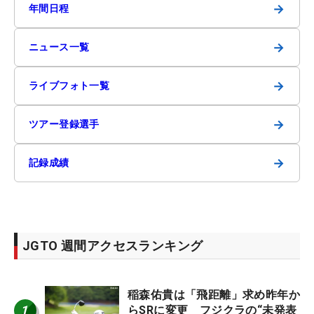
→
年間日程
→
ニュース一覧
→
ライブフォト一覧
→
ツアー登録選手
→
記録成績
JGTO 週間アクセスランキング
稲森佑貴は「飛距離」求め昨年か
1
らSRに変更 フジクラの“未発表