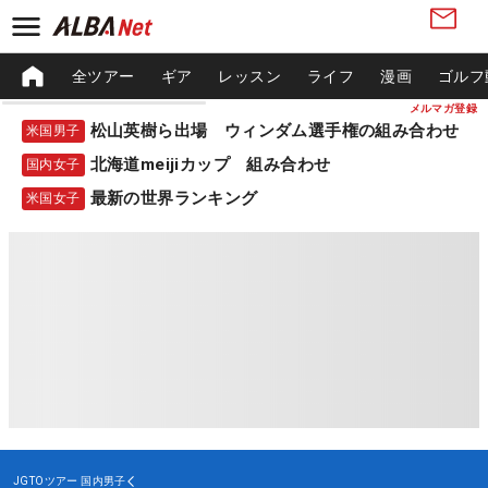
全ツアー
ギア
レッスン
ライフ
漫画
ゴルフ
メルマガ登録
松山英樹ら出場 ウィンダム選手権の組み合わせ
米国男子
北海道meijiカップ 組み合わせ
国内女子
最新の世界ランキング
米国女子
JGTOツアー
国内男子