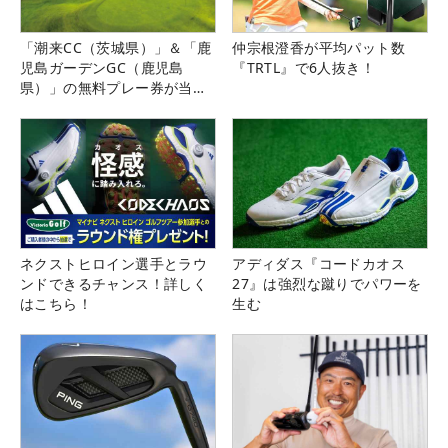
「潮来CC（茨城県）」＆「鹿
仲宗根澄香が平均パット数
児島ガーデンGC（鹿児島
『TRTL』で6人抜き！
県）」の無料プレー券が当た
る！！
ネクストヒロイン選手とラウ
アディダス『コードカオス
ンドできるチャンス！詳しく
27』は強烈な蹴りでパワーを
はこちら！
生む