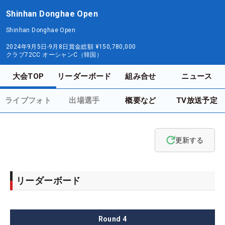
Shinhan Donghae Open
Shinhan Donghae Open
2024年9月5日-9月8日
賞金総額
¥150,780,000
クラブ72CC オーシャンC（韓国）
大会TOP
リーダーボード
組み合せ
ニュース
ライブフォト
出場選手
概要など
TV放送予定
更新する
リーダーボード
Round
4