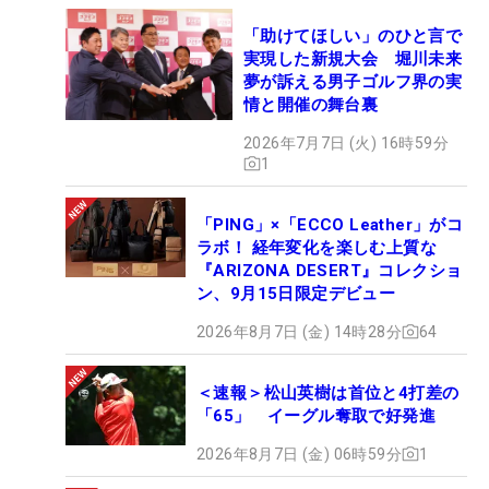
「助けてほしい」のひと言で
実現した新規大会 堀川未来
夢が訴える男子ゴルフ界の実
情と開催の舞台裏
2026年7月7日 (火) 16時59分
1
「PING」×「ECCO Leather」がコ
ラボ！ 経年変化を楽しむ上質な
『ARIZONA DESERT』コレクショ
ン、9月15日限定デビュー
2026年8月7日 (金) 14時28分
64
＜速報＞松山英樹は首位と4打差の
「65」 イーグル奪取で好発進
2026年8月7日 (金) 06時59分
1