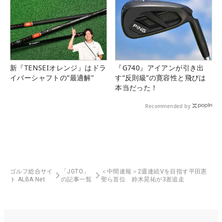
新『TENSEIオレンジ』はドラ
『G740』アイアンが引き出
イバーシャフトの“最適解”
す“反則級”の寛容性と飛びは
本当だった！
Recommended by
ゴルフ総合サイ
「JGTO」
＜中間速報＞2週連続Vを目指す平田憲
ト ALBA Net
の記事一覧
聖ら首位 鈴木晃祐が3差追走