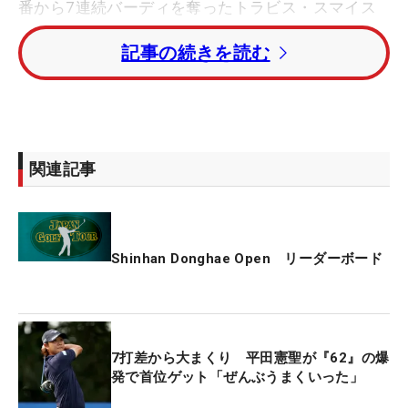
番から7連続バーディを奪ったトラビス・スマイス
（オーストラリア）がトータル21アンダーで首位タ
記事の続きを読む
イに並んでいる。
3打差の3位に初優勝を目指す鈴木晃祐、6打差の4位
タイに池村寛世、大槻智春ら5人が追っている。
関連記事
石川遼は3つのバーディを奪い、トータル10アンダ
ー・38位タイでプレーをしている。
Shinhan Donghae Open リーダーボード
7打差から大まくり 平田憲聖が『62』の爆
発で首位ゲット「ぜんぶうまくいった」