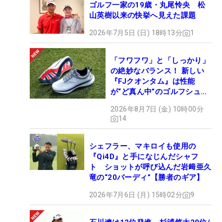
ゴルフ一家の19歳・丸尾怜央 松
山英樹以来の快挙へ見えた課題
2026年7月5日 (日) 18時13分
1
「フワフワ」と「しっかり」
の絶妙なバランス！ 新しい
『FJクオンタム』は性能
が“ど真ん中”のゴルフシュー
ズだった
2026年8月7日 (金) 10時00分
14
シェフラー、マキロイも使用の
『Qi4D』と手になじんだシャフ
ト ショットが呼び込んだ岩﨑亜久
竜の“20バーディ”【勝者のギア】
2026年7月6日 (月) 15時02分
9