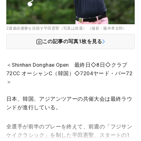
2週連続優勝を目指す平田憲聖（写真は前週） （撮影：藤井孝太郎）
この記事の写真
1
枚を見る
＜Shinhan Donghae Open 最終日◇8日◇クラブ
72CC オーシャンC（韓国）◇7204ヤード・パー72
＞
日本、韓国、アジアンツアーの共催大会は最終ラウ
ンドが進行している。
全選手が前半のプレーを終えて、前週の「フジサン
ケイクラシック」を制した平田憲聖、スタートの1