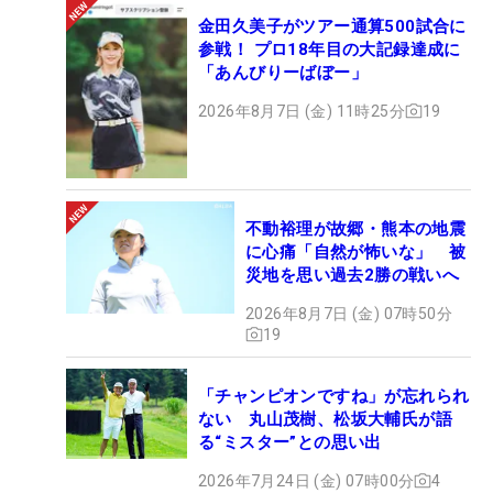
金田久美子がツアー通算500試合に
参戦！ プロ18年目の大記録達成に
「あんびりーばぼー」
2026年8月7日 (金) 11時25分
19
不動裕理が故郷・熊本の地震
に心痛「自然が怖いな」 被
災地を思い過去2勝の戦いへ
2026年8月7日 (金) 07時50分
19
「チャンピオンですね」が忘れられ
ない 丸山茂樹、松坂大輔氏が語
る“ミスター”との思い出
2026年7月24日 (金) 07時00分
4