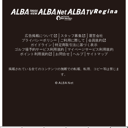
広告掲載について
スタッフ募集
運営会社
プライバシーポリシー
ご利用に際して
会員規約
ガイドライン
特定商取引法に基づく表示
ゴルフ場予約サービス利用規約
マイページサービス利用規約
ポイント利用規約
お問合せ
ヘルプ
サイトマップ
掲載されている全てのコンテンツの無断での転載、転用、コピー等は禁じま
す。
© ALBA Net