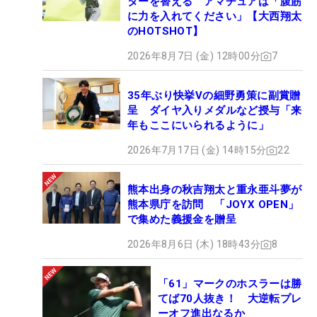
ターを替える アマチュアは「腹筋
に力を入れてください」【大西翔太
のHOTSHOT】
2026年8月7日 (金) 12時00分
7
35年ぶり快挙Vの細野勇策に副賞贈
呈 ダイヤ入りメダルなど授与「来
年もここにいられるように」
2026年7月17日 (金) 14時15分
22
熊本出身の秋吉翔太と重永亜斗夢が
熊本県庁を訪問 「JOYX OPEN」
で集めた義援金を贈呈
2026年8月6日 (木) 18時43分
8
「61」マークのホスラーは勝
てば70人抜き！ 大逆転プレ
ーオフ進出なるか