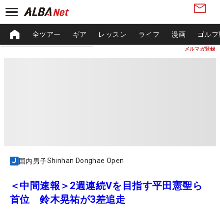
全ツアー
ギア
レッスン
ライフ
漫画
ゴルフ
メルマガ登録
Shinhan Donghae Open
国内男子
＜中間速報＞2週連続Vを目指す平田憲聖ら
首位 鈴木晃祐が3差追走