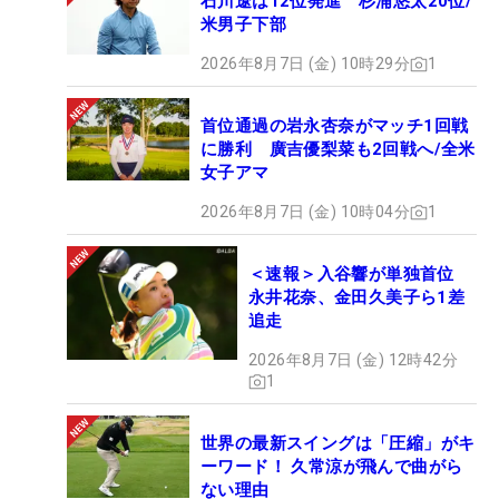
石川遼は12位発進 杉浦悠太20位/
米男子下部
2026年8月7日 (金) 10時29分
1
首位通過の岩永杏奈がマッチ1回戦
に勝利 廣吉優梨菜も2回戦へ/全米
女子アマ
2026年8月7日 (金) 10時04分
1
＜速報＞入谷響が単独首位
永井花奈、金田久美子ら1差
追走
2026年8月7日 (金) 12時42分
1
世界の最新スイングは「圧縮」がキ
ーワード！ 久常涼が飛んで曲がら
ない理由