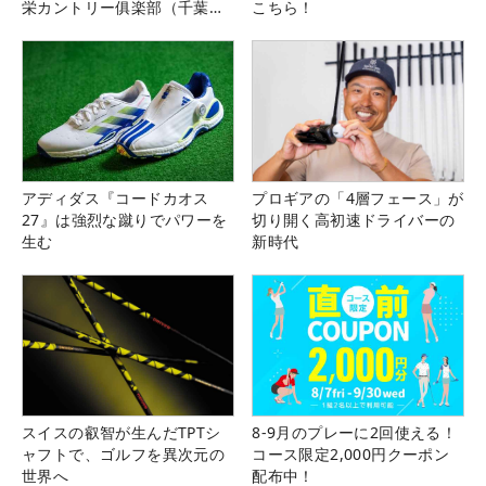
栄カントリー俱楽部（千葉
こちら！
県）
アディダス『コードカオス
プロギアの「4層フェース」が
27』は強烈な蹴りでパワーを
切り開く高初速ドライバーの
生む
新時代
スイスの叡智が生んだTPTシ
8-9月のプレーに2回使える！
ャフトで、ゴルフを異次元の
コース限定2,000円クーポン
世界へ
配布中！