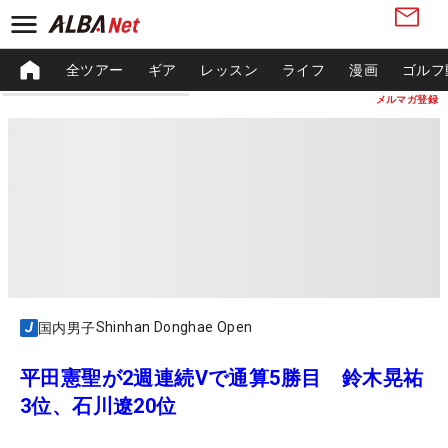
全ツアー
ギア
レッスン
ライフ
漫画
ゴルフ
メルマガ登録
Shinhan Donghae Open
国内男子
平田憲聖が2週連続Vで通算5勝目 鈴木晃祐
3位、石川遼20位