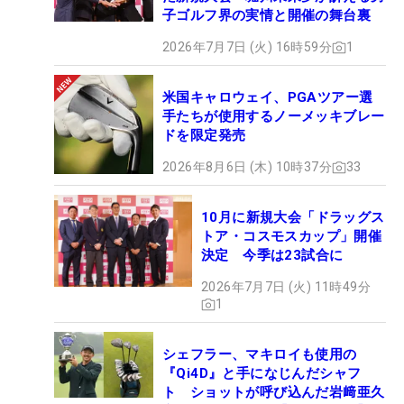
子ゴルフ界の実情と開催の舞台裏
2026年7月7日 (火) 16時59分
1
米国キャロウェイ、PGAツアー選
手たちが使用するノーメッキブレー
ドを限定発売
2026年8月6日 (木) 10時37分
33
10月に新規大会「ドラッグス
トア・コスモスカップ」開催
決定 今季は23試合に
2026年7月7日 (火) 11時49分
1
シェフラー、マキロイも使用の
『Qi4D』と手になじんだシャフ
ト ショットが呼び込んだ岩﨑亜久