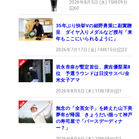
2026年8月5日 (水) 15時09分
60
35年ぶり快挙Vの細野勇策に副賞贈
呈 ダイヤ入りメダルなど授与「来
年もここにいられるように」
2026年7月17日 (金) 14時15分
22
岩永杏奈が暫定首位、廣吉優梨菜8
位 予選ラウンドは日没サスペ/全
米女子アマ
2026年8月6日 (木) 11時18分
1
無念の「全英女子」を終えた山下美
夢有が帰国 きょうだい揃って神戸
の寿司屋で「バースデーディナ
ー？」
2026年8月6日 (木) 10時59分
1