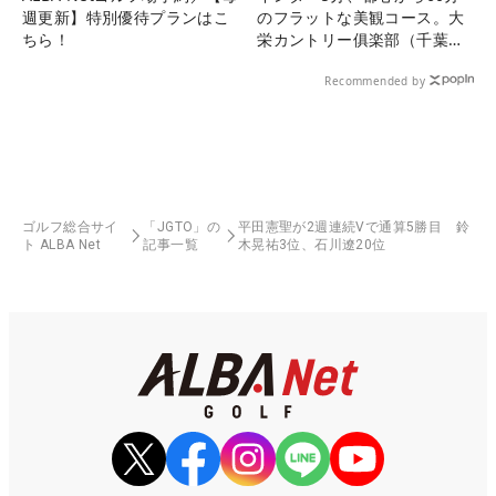
週更新】特別優待プランはこ
のフラットな美観コース。大
ちら！
栄カントリー俱楽部（千葉
県）
Recommended by
ゴルフ総合サイ
「JGTO」の
平田憲聖が2週連続Vで通算5勝目 鈴
ト ALBA Net
記事一覧
木晃祐3位、石川遼20位