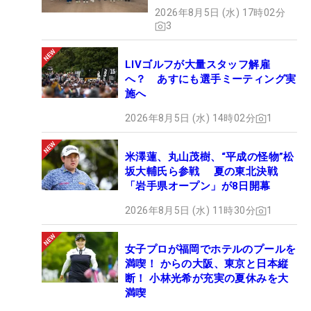
2026年8月5日 (水) 17時02分
3
LIVゴルフが大量スタッフ解雇
へ？ あすにも選手ミーティング実
施へ
2026年8月5日 (水) 14時02分
1
米澤蓮、丸山茂樹、“平成の怪物”松
坂大輔氏ら参戦 夏の東北決戦
「岩手県オープン」が8日開幕
2026年8月5日 (水) 11時30分
1
女子プロが福岡でホテルのプールを
満喫！ からの大阪、東京と日本縦
断！ 小林光希が充実の夏休みを大
満喫