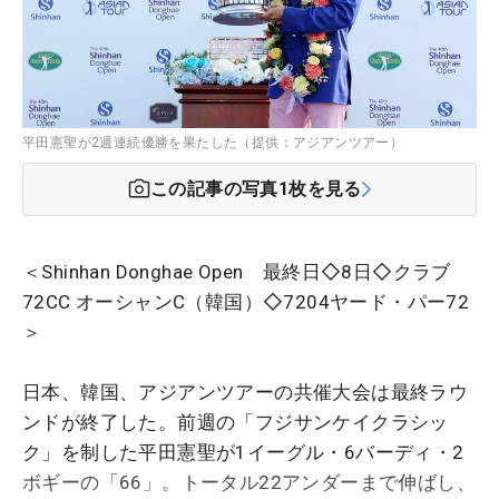
平田憲聖が2週連続優勝を果たした（提供：アジアンツアー）
この記事の写真
1
枚を見る
＜Shinhan Donghae Open 最終日◇8日◇クラブ
72CC オーシャンC（韓国）◇7204ヤード・パー72
＞
日本、韓国、アジアンツアーの共催大会は最終ラウ
ンドが終了した。前週の「フジサンケイクラシッ
ク」を制した平田憲聖が1イーグル・6バーディ・2
ボギーの「66」。トータル22アンダーまで伸ばし、