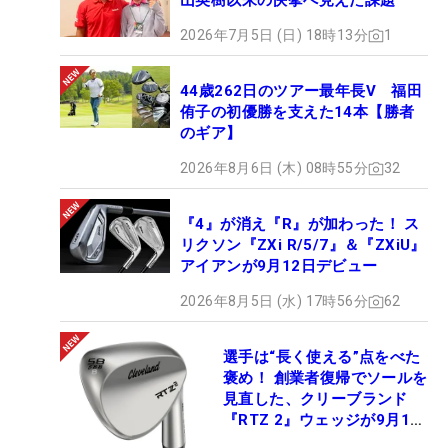
山英樹以来の快挙へ見えた課題
2026年7月5日 (日) 18時13分
1
44歳262日のツアー最年長V 福田
侑子の初優勝を支えた14本【勝者
のギア】
2026年8月6日 (木) 08時55分
32
『4』が消え『R』が加わった！ ス
リクソン『ZXi R/5/7』＆『ZXiU』
アイアンが9月12日デビュー
2026年8月5日 (水) 17時56分
62
選手は“長く使える”点をべた
褒め！ 創業者復帰でソールを
見直した、クリーブランド
『RTZ 2』ウェッジが9月12
日デビュー