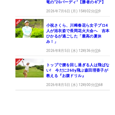
竜の“20バーディ”【勝者のギア】
2026年7月6日 (月) 15時02分
9
小祝さくら、川﨑春花ら女子プロ4
人が浴衣姿で長岡花火大会へ 吉本
ひかるが過ごした「最高の夏休
み！」
2026年8月5日 (水) 12時36分
6
トップで腰を回し過ぎる人は飛ばな
い! 今だに260y飛ぶ森田理香子が
教える『お腹ドリル』
2026年8月5日 (水) 12時00分
68