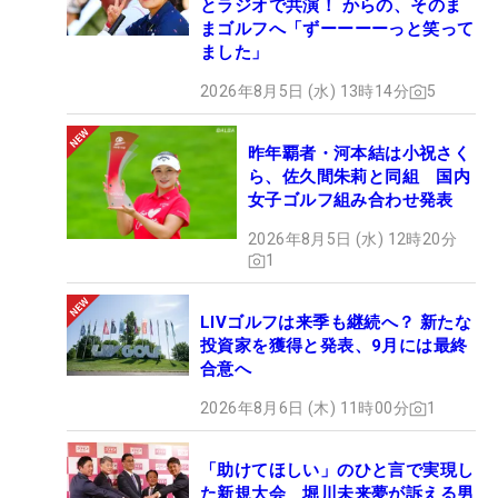
とラジオで共演！ からの、そのま
まゴルフへ「ずーーーーっと笑って
ました」
2026年8月5日 (水) 13時14分
5
昨年覇者・河本結は小祝さく
ら、佐久間朱莉と同組 国内
女子ゴルフ組み合わせ発表
2026年8月5日 (水) 12時20分
1
LIVゴルフは来季も継続へ？ 新たな
投資家を獲得と発表、9月には最終
合意へ
2026年8月6日 (木) 11時00分
1
「助けてほしい」のひと言で実現し
た新規大会 堀川未来夢が訴える男