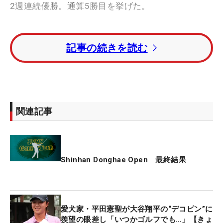
2週連続優勝。通算5勝目を挙げた。
1打差の2位にスタートの1番から7連続バーディを奪
記事の続きを読む
ったトラビス・スマイス（オーストラリア）。5打
差の3位に初優勝を目指した鈴木晃祐。6打差の4位
にキム・ミンギュ（韓国）、7打差の5位タイに池村
寛世、大槻智春、堀川未来夢が入った。
関連記事
石川遼は8バーディ・2ボギーの「66」。トータル
12アンダー・20位タイで大会を終えた。
Shinhan Donghae Open 最終結果
愛犬家・平田憲聖が大谷翔平の“デコピン”に
羨望の眼差し「いつかゴルフでも…」【きょ