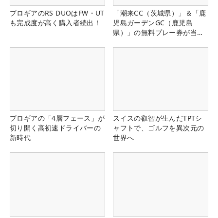
プロギアのRS DUOはFW・UT
「潮来CC（茨城県）」＆「鹿
も完成度が高く購入者続出！
児島ガーデンGC（鹿児島
県）」の無料プレー券が当た
る！！
プロギアの「4層フェース」が
スイスの叡智が生んだTPTシ
切り開く高初速ドライバーの
ャフトで、ゴルフを異次元の
新時代
世界へ