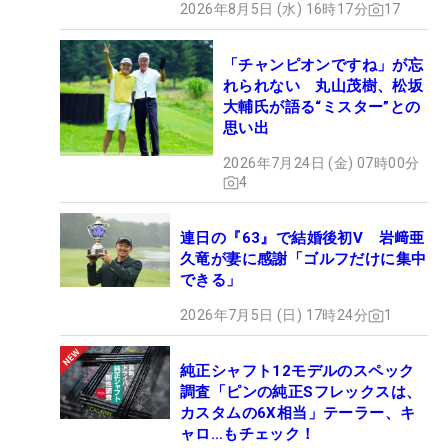
2026年8月5日 (水) 16時17分
17
「チャンピオンですね」が忘
れられない 丸山茂樹、松坂
大輔氏が語る“ミスター”との
思い出
2026年7月24日 (金) 07時00分
4
連日の『63』で結婚後初V 岩﨑亜
久竜が妻に感謝「ゴルフだけに集中
できる」
2026年7月5日 (日) 17時24分
1
純正シャフト12モデルのスペック
調査「ピンの純正Sフレックスは、
カスタムの6X相当」テーラー、キ
ャロ…もチェック！