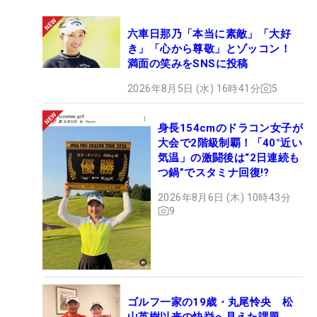
六車日那乃「本当に素敵」「大好
き」「心から尊敬」とゾッコン！
満面の笑みをSNSに投稿
2026年8月5日 (水) 16時41分
5
身長154cmのドラコン女子が
大会で2階級制覇！「40°近い
気温」の激闘後は“2日連続も
つ鍋”でスタミナ回復!?
2026年8月6日 (木) 10時43分
9
ゴルフ一家の19歳・丸尾怜央 松