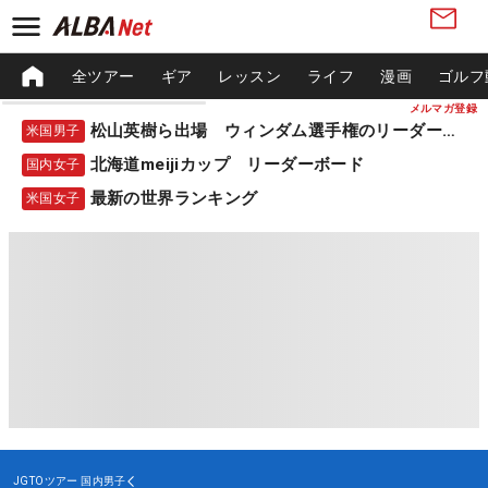
全ツアー
ギア
レッスン
ライフ
漫画
ゴルフ
メルマガ登録
松山英樹ら出場 ウィンダム選手権のリーダーボード
米国男子
北海道meijiカップ リーダーボード
国内女子
最新の世界ランキング
米国女子
JGTOツアー
国内男子