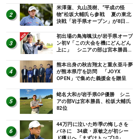
ーのヒトネタ！】
米澤蓮、丸山茂樹、“平成の怪
2
物”松坂大輔氏ら参戦 夏の東北
決戦「岩手県オープン」が8日開
幕
初出場の鳥海颯汰が岩手県オープ
3
ン初V「この大会を機にどんどん
上に」 シニアの部は宮本勝昌が
連覇
熊本出身の秋吉翔太と重永亜斗夢
4
が熊本県庁を訪問 「JOYX
OPEN」で集めた義援金を贈呈
蛯名大和が岩手県OP優勝 シニ
5
アの部Vは宮本勝昌、松坂大輔氏
82位
44万円に泣いた昨季の悔しさを
6
バネに 34歳・原敏之が初シー
ド獲りへ「まずはトップ10」