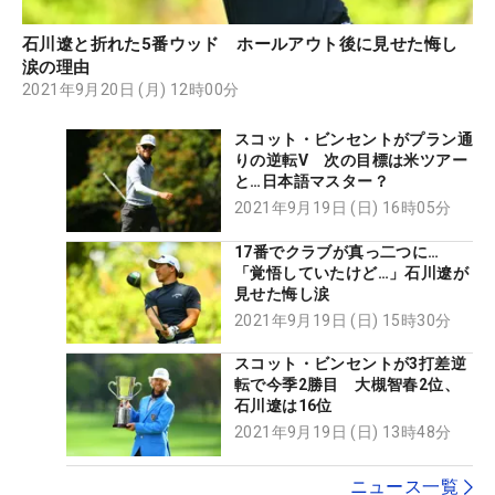
石川遼と折れた5番ウッド ホールアウト後に見せた悔し
涙の理由
2021年9月20日 (月) 12時00分
スコット・ビンセントがプラン通
りの逆転V 次の目標は米ツアー
と…日本語マスター？
2021年9月19日 (日) 16時05分
17番でクラブが真っ二つに…
「覚悟していたけど…」石川遼が
見せた悔し涙
2021年9月19日 (日) 15時30分
スコット・ビンセントが3打差逆
転で今季2勝目 大槻智春2位、
石川遼は16位
2021年9月19日 (日) 13時48分
ニュース一覧