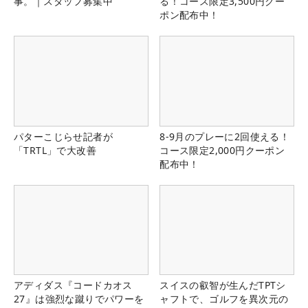
事。｜スタッフ募集中
る！コース限定3,500円クー
ポン配布中！
パターこじらせ記者が
8-9月のプレーに2回使える！
「TRTL」で大改善
コース限定2,000円クーポン
配布中！
アディダス『コードカオス
スイスの叡智が生んだTPTシ
27』は強烈な蹴りでパワーを
ャフトで、ゴルフを異次元の