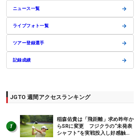
→
ニュース一覧
→
ライブフォト一覧
→
ツアー登録選手
→
記録成績
JGTO 週間アクセスランキング
稲森佑貴は「飛距離」求め昨年か
1
らSRに変更 フジクラの“未発表
シャフト”を実戦投入し好感触
「つかまえにいける」【男子ツア