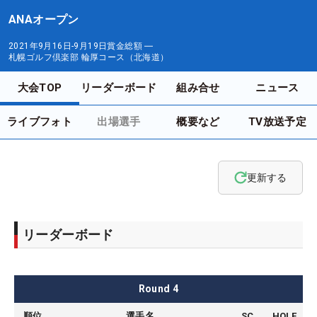
ANAオープン
2021年9月16日-9月19日
賞金総額
―
札幌ゴルフ倶楽部 輪厚コース（北海道）
大会TOP
リーダーボード
組み合せ
ニュース
ライブフォト
出場選手
概要など
TV放送予定
更新する
リーダーボード
Round
4
順位
選手名
SC
HOLE