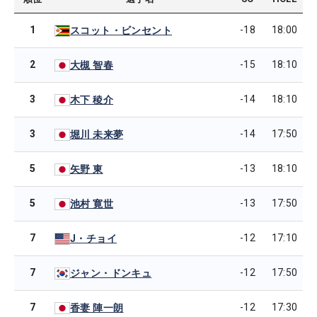
1
-18
18:00
スコット・ビンセント
2
-15
18:10
大槻 智春
3
-14
18:10
木下 稜介
3
-14
17:50
堀川 未来夢
5
-13
18:10
矢野 東
5
-13
17:50
池村 寛世
7
-12
17:10
J・チョイ
7
-12
17:50
ジャン・ドンキュ
7
-12
17:30
香妻 陣一朗