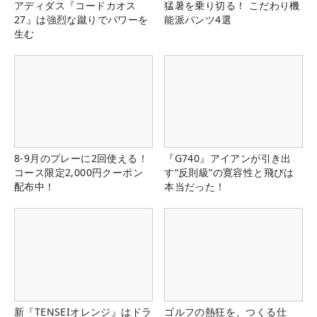
アディダス『コードカオス
猛暑を乗り切る！ こだわり機
27』は強烈な蹴りでパワーを
能派パンツ4選
生む
8-9月のプレーに2回使える！
『G740』アイアンが引き出
コース限定2,000円クーポン
す“反則級”の寛容性と飛びは
配布中！
本当だった！
新『TENSEIオレンジ』はドラ
ゴルフの熱狂を、つくる仕