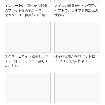
インター5分、都心から60分
スイスの叡智が生んだTPTシ
のフラットな美観コース。大
ャフトで、ゴルフを異次元の
栄カントリー俱楽部（千葉
世界へ
県）
ネクストヒロイン選手とラウ
仲宗根澄香が平均パット数
ンドできるチャンス！詳しく
『TRTL』で6人抜き！
はこちら！