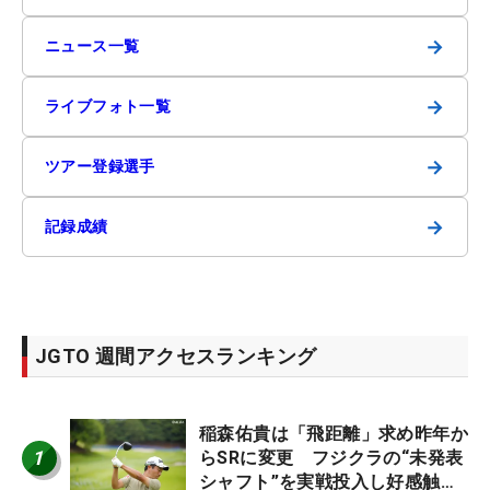
→
ニュース一覧
→
ライブフォト一覧
→
ツアー登録選手
→
記録成績
JGTO 週間アクセスランキング
稲森佑貴は「飛距離」求め昨年か
1
らSRに変更 フジクラの“未発表
シャフト”を実戦投入し好感触