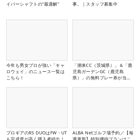
イバーシャフトの“最適解”
事。｜スタッフ募集中
今年も男女プロが強い「キャ
「潮来CC（茨城県）」＆「鹿
ロウェイ」のニュース一覧は
児島ガーデンGC（鹿児島
こちら！
県）」の無料プレー券が当た
る！！
プロギアのRS DUOはFW・UT
ALBA Netゴルフ場予約／【毎
も完成度が高く購入者続出！
週更新】特別優待プランはこ