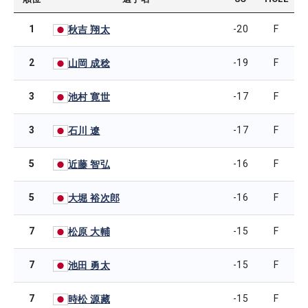
1
-20
F
秋吉 翔太
2
-19
F
山岡 成稔
3
-17
F
池村 寛世
3
-17
F
石川 遼
5
-16
F
近藤 智弘
5
-16
F
大堀 裕次郎
7
-15
F
松原 大輔
7
-15
F
池田 勇太
7
-15
F
時松 源藏