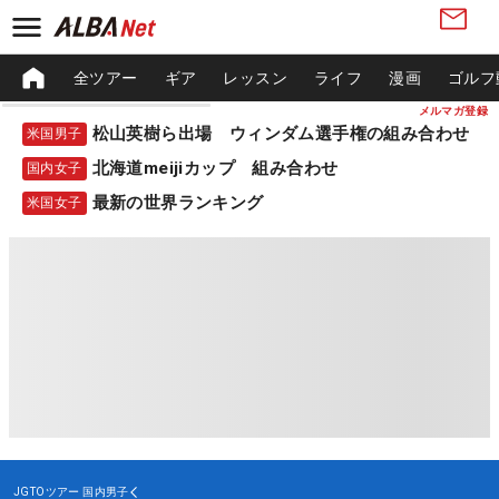
全ツアー
ギア
レッスン
ライフ
漫画
ゴルフ
メルマガ登録
松山英樹ら出場 ウィンダム選手権の組み合わせ
米国男子
北海道meijiカップ 組み合わせ
国内女子
最新の世界ランキング
米国女子
JGTOツアー
国内男子