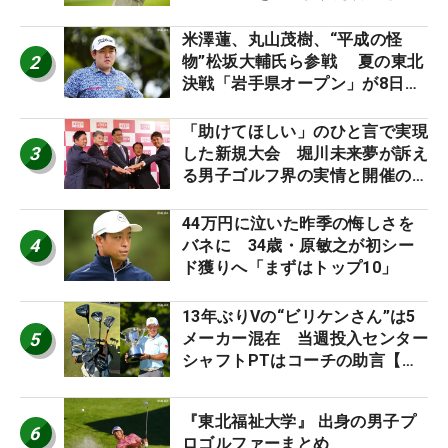
「つかまえにいける」【男子ツア
ーのヒトネタ！】
米澤蓮、丸山茂樹、“平成の怪
2
物”松坂大輔氏ら参戦 夏の東北
決戦「岩手県オープン」が8日開
幕
「助けてほしい」のひと言で実現
3
した新規大会 堀川未来夢が訴え
る男子ゴルフ界の実情と開催の舞
台裏
44万円に泣いた昨季の悔しさを
4
バネに 34歳・原敏之が初シー
ド獲りへ「まずはトップ10」
13年ぶりVの“ビリケンさん”は5
5
メーカー混在 当週投入センター
シャフトPTはコーチの助言【勝
者のギア】
『東北福祉大学』 出身の男子プ
6
ロゴルファーまとめ