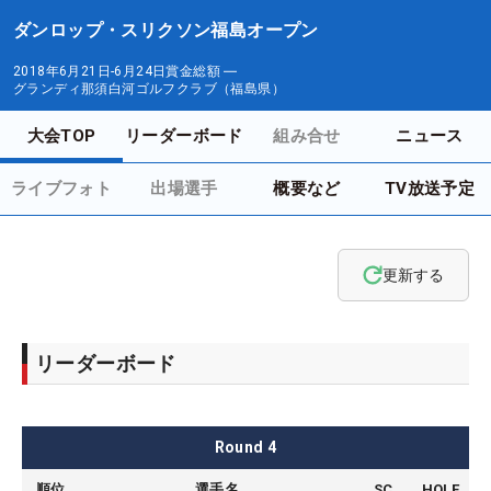
ダンロップ・スリクソン福島オープン
2018年6月21日-6月24日
賞金総額
―
グランディ那須白河ゴルフクラブ（福島県）
大会TOP
リーダーボード
組み合せ
ニュース
ライブフォト
出場選手
概要など
TV放送予定
更新する
リーダーボード
Round
4
順位
選手名
SC
HOLE