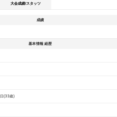
大会成績/スタッツ
成績
基本情報 経歴
5日
(33歳)