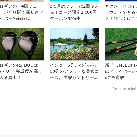
ロギアの「4層フェー
8-9月のプレーに2回使え
ネクストヒロイ
」が切り開く高初速ド
る！コース限定2,000円
ラウンドできる
イバーの新時代
クーポン配布中！
ス！詳しくはこ
ロギアのRS DUOは
インター5分、都心から
新『TENSEIオ
W・UTも完成度が高く
60分のフラットな美観コ
はドライバーシ
入者続出！
ース。大栄カントリー俱
の“最適解”
楽部（千葉県）
Recommended 