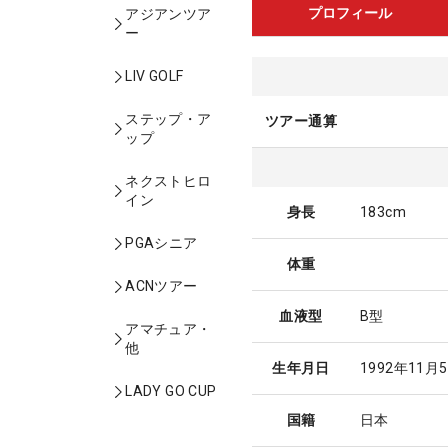
プロフィール
アジアンツア
ー
LIV GOLF
ステップ・ア
ツアー通算
ップ
ネクストヒロ
イン
身長
183cm
PGAシニア
体重
ACNツアー
血液型
B型
アマチュア・
他
生年月日
1992年11月
LADY GO CUP
国籍
日本