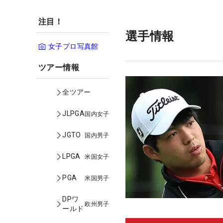
注目！
選手情報
女子プロ写真館
ツアー情報
全ツアー
JLPGA
国内女子
JGTO
国内男子
LPGA
米国女子
PGA
米国男子
DPワ
欧州男子
ールド