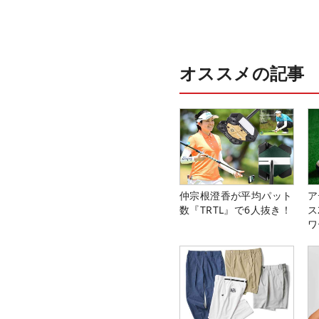
オススメの記事
仲宗根澄香が平均パット
ア
数『TRTL』で6人抜き！
ス
ワ