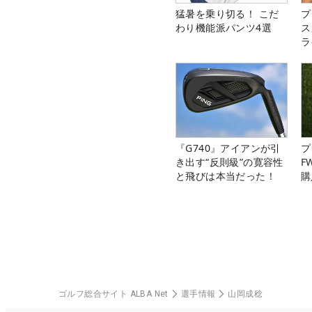
猛暑を乗り切る！ こだ
プ
わり機能派パンツ4選
ス
ラ
『G740』アイアンが引
プ
き出す“反則級”の寛容性
F
と飛びは本当だった！
購
ゴルフ総合サイト ALBA Net
選手情報
山岡成稔