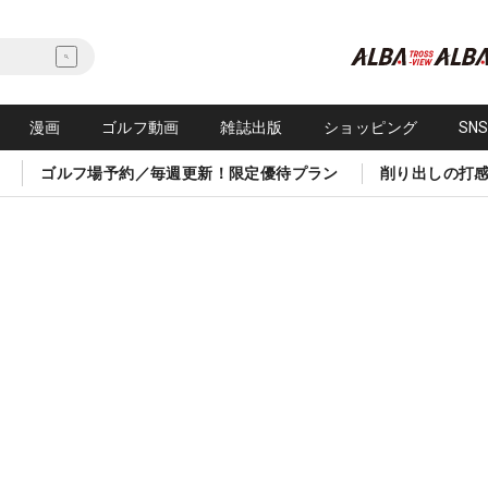
漫画
ゴルフ動画
雑誌出版
ショッピング
SN
ゴルフ場予約／毎週更新！限定優待プラン
削り出しの打