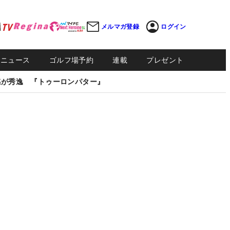
メルマガ登録
ログイン
Sニュース
ゴルフ場予約
連載
プレゼント
感が秀逸 『トゥーロンパター』