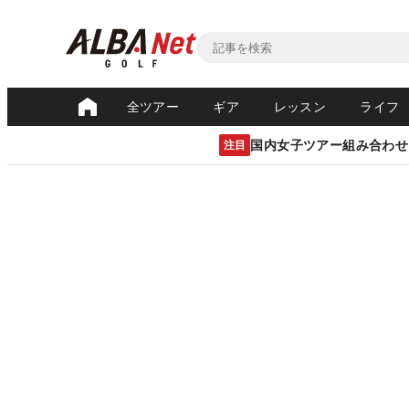
全ツアー
ギア
レッスン
ライフ
国内女子ツアー組み合わせ
注目