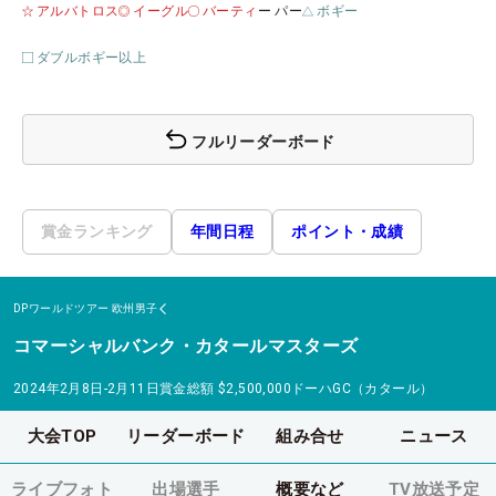
アルバトロス
イーグル
バーティ
ー パー
ボギー
ダブルボギー以上
フルリーダーボード
賞金ランキング
年間日程
ポイント・成績
DPワールドツアー
欧州男子
コマーシャルバンク・カタールマスターズ
2024年2月8日-2月11日
賞金総額
$2,500,000
ドーハGC（カタール）
大会TOP
リーダーボード
組み合せ
ニュース
ライブフォト
出場選手
概要など
TV放送予定