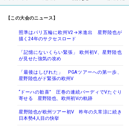
【この大会のニュース】
照準はパリ五輪に欧州V2→米進出 星野陸也が
描く24年のサクセスロード
「記憶にないくらい緊張」 欧州初V、星野陸也
が見せた強気の攻め
「最後はしびれた」 PGAツアーへの第一歩、
星野陸也がド緊張の欧州V
“ドーハの歓喜” 圧巻の連続バーディでVたぐり
寄せる 星野陸也、欧州初Vの軌跡
星野陸也が欧州ツアー初V 昨年の久常涼に続き
日本勢4人目の快挙