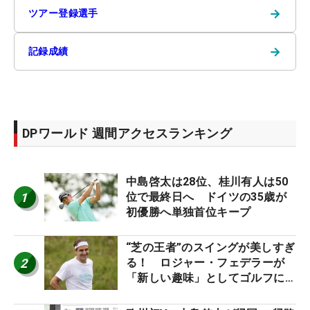
→
ツアー登録選手
→
記録成績
DPワールド 週間アクセスランキング
中島啓太は28位、桂川有人は50
1
位で最終日へ ドイツの35歳が
初優勝へ単独首位キープ
“芝の王者”のスイングが美しすぎ
2
る！ ロジャー・フェデラーが
「新しい趣味」としてゴルフに挑
戦中！