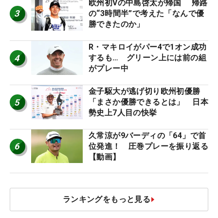
欧州初Vの中島啓太が帰国 帰路
3
の“3時間半”で考えた「なんで優
勝できたのか」
R・マキロイがパー4で1オン成功
4
するも… グリーン上には前の組
がプレー中
金子駆大が逃げ切り欧州初優勝
5
「まさか優勝できるとは」 日本
勢史上7人目の快挙
久常涼が9バーディの「64」で首
6
位発進！ 圧巻プレーを振り返る
【動画】
ランキングをもっと見る