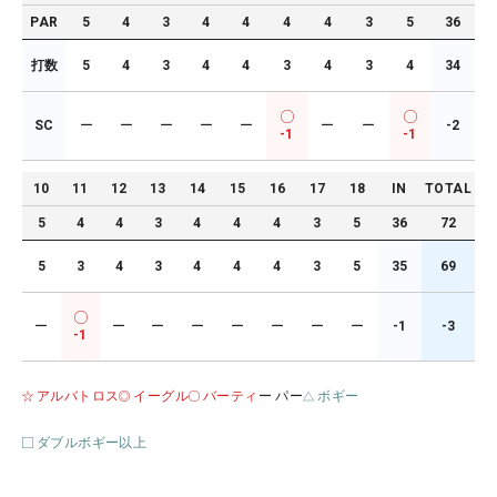
PAR
5
4
3
4
4
4
4
3
5
36
打数
5
4
3
4
4
3
4
3
4
34
SC
ー
ー
ー
ー
ー
ー
ー
-2
-1
-1
10
11
12
13
14
15
16
17
18
IN
TOTAL
5
4
4
3
4
4
4
3
5
36
72
5
3
4
3
4
4
4
3
5
35
69
ー
ー
ー
ー
ー
ー
ー
ー
-1
-3
-1
アルバトロス
イーグル
バーティ
ー パー
ボギー
ダブルボギー以上