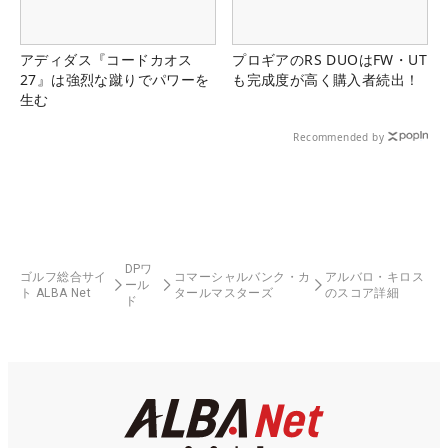
アディダス『コードカオス
プロギアのRS DUOはFW・UT
27』は強烈な蹴りでパワーを
も完成度が高く購入者続出！
生む
Recommended by
DPワ
ゴルフ総合サイ
コマーシャルバンク・カ
アルバロ・キロス
ール
ト ALBA Net
タールマスターズ
のスコア詳細
ド