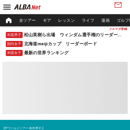
全ツアー
ギア
レッスン
ライフ
漫画
ゴルフ
メルマガ登録
松山英樹ら出場 ウィンダム選手権のリーダーボード
米国男子
北海道meijiカップ リーダーボード
国内女子
最新の世界ランキング
米国女子
DPワールドツアー
欧州男子