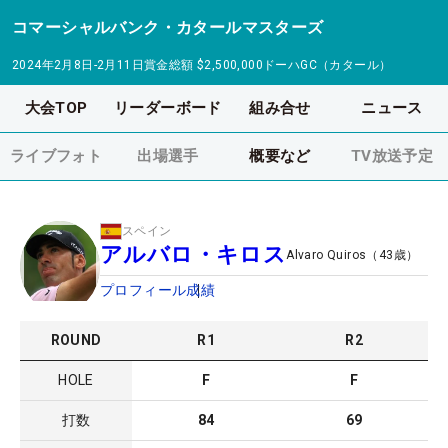
コマーシャルバンク・カタールマスターズ
2024年2月8日-2月11日
賞金総額
$2,500,000
ドーハGC（カタール）
大会TOP
リーダーボード
組み合せ
ニュース
ライブフォト
出場選手
概要など
TV放送予定
スペイン
アルバロ・キロス
Alvaro Quiros
（
43
歳）
プロフィール
成績
ROUND
R
1
R
2
HOLE
F
F
打数
84
69