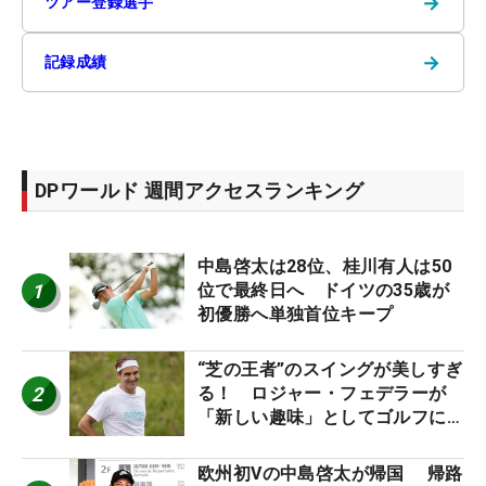
→
ツアー登録選手
→
記録成績
DPワールド 週間アクセスランキング
中島啓太は28位、桂川有人は50
1
位で最終日へ ドイツの35歳が
初優勝へ単独首位キープ
“芝の王者”のスイングが美しすぎ
2
る！ ロジャー・フェデラーが
「新しい趣味」としてゴルフに挑
戦中！
欧州初Vの中島啓太が帰国 帰路