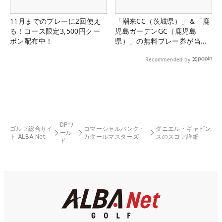
11月までのプレーに2回使え
「潮来CC（茨城県）」＆「鹿
る！コース限定3,500円クー
児島ガーデンGC（鹿児島
ポン配布中！
県）」の無料プレー券が当た
る！！
Recommended by
DPワ
ゴルフ総合サイ
コマーシャルバンク・
ダニエル・ギャビン
ール
ト ALBA Net
カタールマスターズ
スのスコア詳細
ド