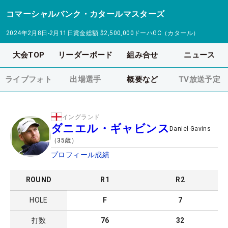
コマーシャルバンク・カタールマスターズ
2024年2月8日-2月11日
賞金総額
$2,500,000
ドーハGC（カタール）
大会TOP
リーダーボード
組み合せ
ニュース
ライブフォト
出場選手
概要など
TV放送予定
イングランド
ダニエル・ギャビンス
Daniel Gavins
（
35
歳）
プロフィール
成績
ROUND
R
1
R
2
HOLE
F
7
打数
76
32