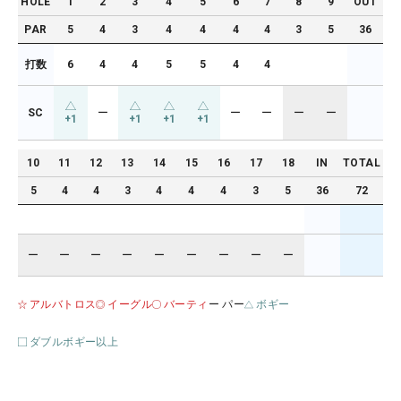
HOLE
1
2
3
4
5
6
7
8
9
OUT
PAR
5
4
3
4
4
4
4
3
5
36
打数
6
4
4
5
5
4
4
SC
ー
ー
ー
ー
ー
+1
+1
+1
+1
10
11
12
13
14
15
16
17
18
IN
TOTAL
5
4
4
3
4
4
4
3
5
36
72
ー
ー
ー
ー
ー
ー
ー
ー
ー
アルバトロス
イーグル
バーティ
ー パー
ボギー
ダブルボギー以上