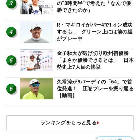
3
の“3時間半”で考えた「なんで優
勝できたのか」
R・マキロイがパー4で1オン成功
4
するも… グリーン上には前の組
がプレー中
金子駆大が逃げ切り欧州初優勝
5
「まさか優勝できるとは」 日本
勢史上7人目の快挙
久常涼が9バーディの「64」で首
6
位発進！ 圧巻プレーを振り返る
【動画】
ランキングをもっと見る