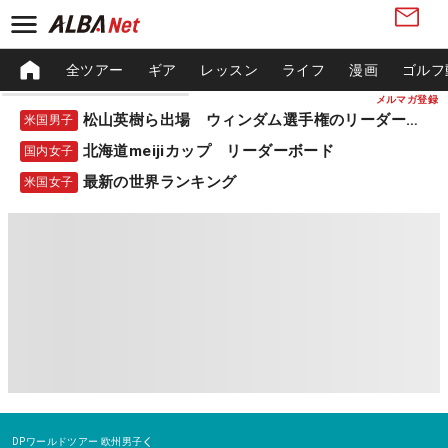
全ツアー
ギア
レッスン
ライフ
漫画
ゴルフ
メルマガ登録
松山英樹ら出場 ウィンダム選手権のリーダーボード
米国男子
北海道meijiカップ リーダーボード
国内女子
最新の世界ランキング
米国女子
DPワールドツアー
欧州男子