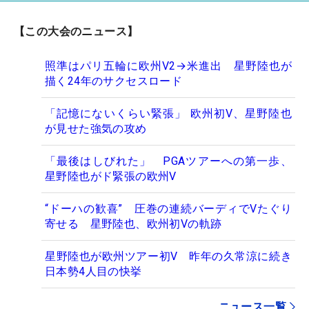
【この大会のニュース】
照準はパリ五輪に欧州V2→米進出 星野陸也が
描く24年のサクセスロード
「記憶にないくらい緊張」 欧州初V、星野陸也
が見せた強気の攻め
「最後はしびれた」 PGAツアーへの第一歩、
星野陸也がド緊張の欧州V
“ドーハの歓喜” 圧巻の連続バーディでVたぐり
寄せる 星野陸也、欧州初Vの軌跡
星野陸也が欧州ツアー初V 昨年の久常涼に続き
日本勢4人目の快挙
ニュース一覧