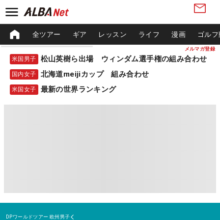
全ツアー
ギア
レッスン
ライフ
漫画
ゴルフ
メルマガ登録
松山英樹ら出場 ウィンダム選手権の組み合わせ
米国男子
北海道meijiカップ 組み合わせ
国内女子
最新の世界ランキング
米国女子
DPワールドツアー
欧州男子