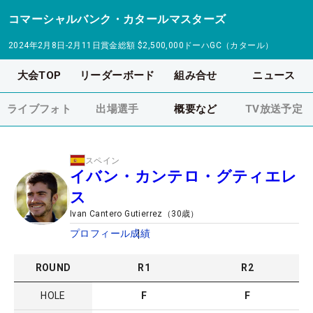
コマーシャルバンク・カタールマスターズ
2024年2月8日-2月11日
賞金総額
$2,500,000
ドーハGC（カタール）
大会TOP
リーダーボード
組み合せ
ニュース
ライブフォト
出場選手
概要など
TV放送予定
スペイン
イバン・カンテロ・グティエレ
ス
Ivan Cantero Gutierrez
（
30
歳）
プロフィール
成績
ROUND
R
1
R
2
HOLE
F
F