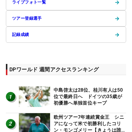
→
ライブフォト一覧
→
ツアー登録選手
→
記録成績
DPワールド 週間アクセスランキング
中島啓太は28位、桂川有人は50
1
位で最終日へ ドイツの35歳が
初優勝へ単独首位キープ
欧州ツアー7年連続賞金王 シニ
2
アになって米で初勝利したコリ
ン・モンゴメリー【きょうは誰の