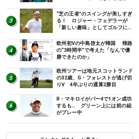
誕生日？】
“芝の王者”のスイングが美しすぎ
3
る！ ロジャー・フェデラーが
「新しい趣味」としてゴルフに挑
戦中！
欧州初Vの中島啓太が帰国 帰路
4
の“3時間半”で考えた「なんで優
勝できたのか」
欧州ツアーは地元スコットランド
5
の32歳、G・フォレストが逃げ切
りV 4年ぶりの通算2勝目
R・マキロイがパー4で1オン成功
6
するも… グリーン上には前の組
がプレー中