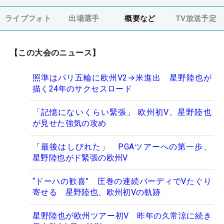
ライブフォト
出場選手
概要など
TV放送予定
【この大会のニュース】
照準はパリ五輪に欧州V2→米進出 星野陸也が
描く24年のサクセスロード
「記憶にないくらい緊張」 欧州初V、星野陸也
が見せた強気の攻め
「最後はしびれた」 PGAツアーへの第一歩、
星野陸也がド緊張の欧州V
“ドーハの歓喜” 圧巻の連続バーディでVたぐり
寄せる 星野陸也、欧州初Vの軌跡
星野陸也が欧州ツアー初V 昨年の久常涼に続き