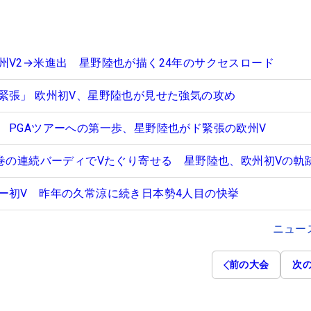
州V2→米進出 星野陸也が描く24年のサクセスロード
緊張」 欧州初V、星野陸也が見せた強気の攻め
 PGAツアーへの第一歩、星野陸也がド緊張の欧州V
圧巻の連続バーディでVたぐり寄せる 星野陸也、欧州初Vの軌
ー初V 昨年の久常涼に続き日本勢4人目の快挙
ニュー
前の大会
次