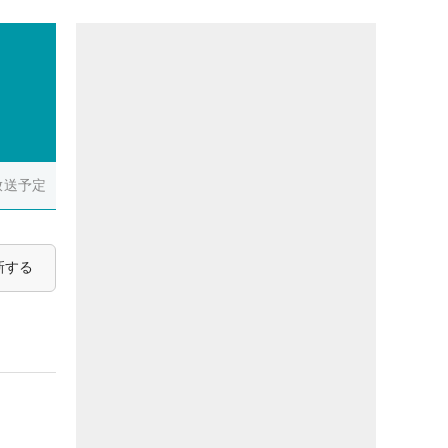
放送予定
新する