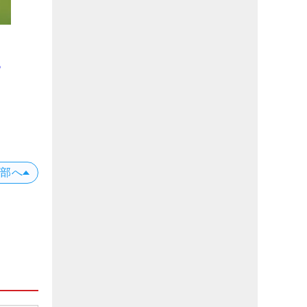
！
る
上部へ