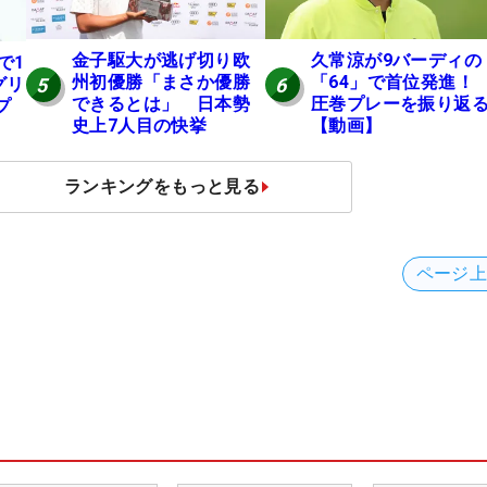
金子駆大が逃げ切り欧
久常涼が9バーディの
で1
州初優勝「まさか優勝
「64」で首位発進
5
6
グリ
できるとは」 日本勢
圧巻プレーを振り返
プ
史上7人目の快挙
【動画】
ランキングをもっと見る
ページ