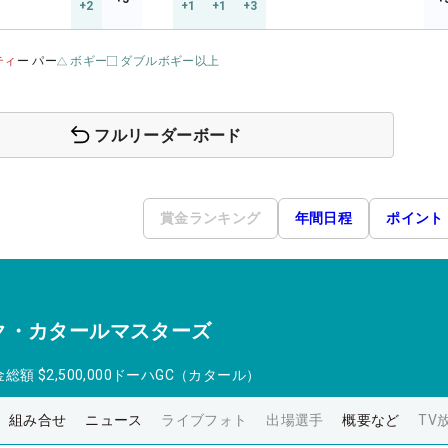
+2
+1
+1
+3
ティ
ー パー
ボギー
ダブルボギー以上
フルリーダーボード
賞金ランキング
年間日程
ポイント
ク・カタールマスターズ
金総額
$2,500,000
ドーハGC（カタール）
組み合せ
ニュース
ライブフォト
出場選手
概要など
TV