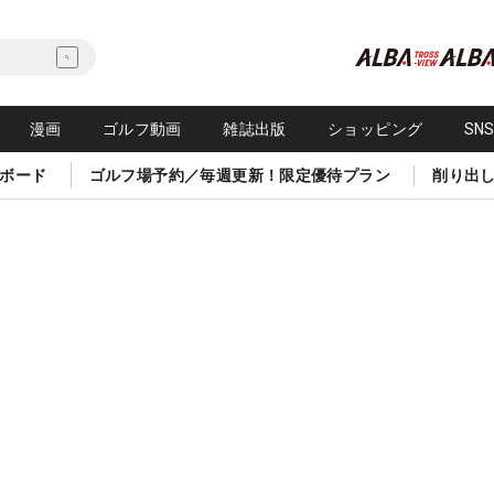
漫画
ゴルフ動画
雑誌出版
ショッピング
SN
ボード
ゴルフ場予約／毎週更新！限定優待プラン
削り出