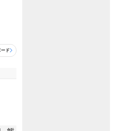
ボード
N
合計