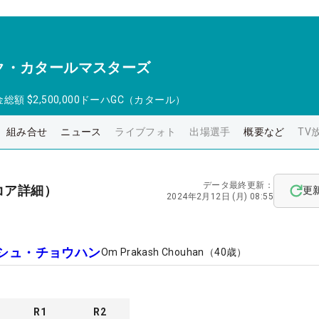
ク・カタールマスターズ
金総額
$2,500,000
ドーハGC（カタール）
組み合せ
ニュース
ライブフォト
出場選手
概要など
TV
データ最終更新：
コア詳細）
更
2024年2月12日 (月) 08:55
シュ・チョウハン
Om Prakash Chouhan
（
40
歳）
R
1
R
2