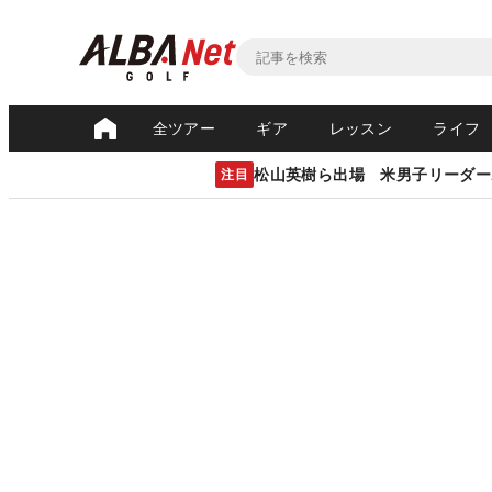
全ツアー
ギア
レッスン
ライフ
松山英樹ら出場 米男子リーダー
注目