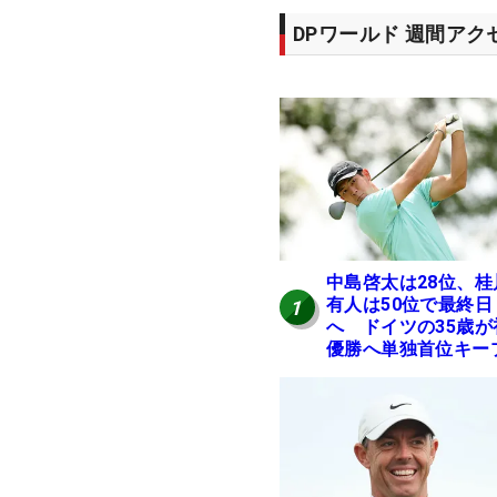
DPワールド 週間ア
中島啓太は28位、桂
有人は50位で最終日
1
へ ドイツの35歳が
優勝へ単独首位キー