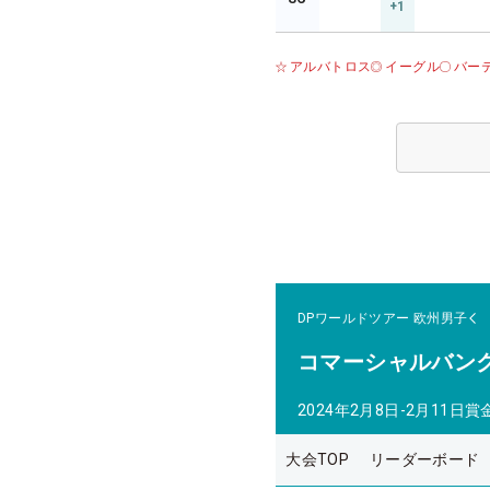
+1
アルバトロス
イーグル
バー
DPワールドツアー
欧州男子
コマーシャルバン
2024年2月8日-2月11日
賞
大会TOP
リーダーボード