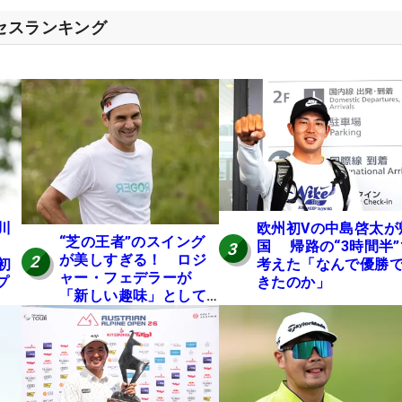
クセスランキング
川
欧州初Vの中島啓太が
“芝の王者”のスイング
国 帰路の“3時間半”
3
が美しすぎる！ ロジ
2
初
考えた「なんで優勝
ャー・フェデラーが
プ
きたのか」
「新しい趣味」として
ゴルフに挑戦中！