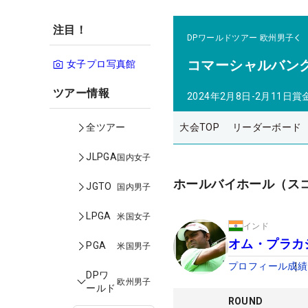
注目！
DPワールドツアー
欧州男子
コマーシャルバン
女子プロ写真館
ツアー情報
2024年2月8日-2月11日
賞
大会TOP
リーダーボード
全ツアー
JLPGA
国内女子
ホールバイホール（ス
JGTO
国内男子
LPGA
米国女子
インド
オム・プラカ
PGA
米国男子
プロフィール
成績
DPワ
欧州男子
ールド
ROUND