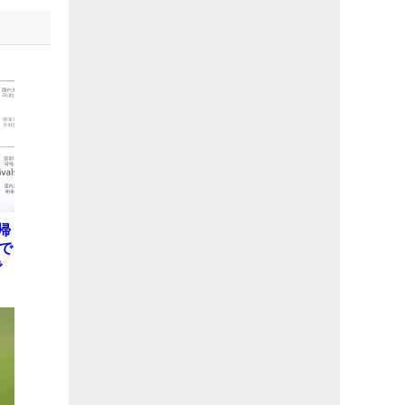
帰
で
で