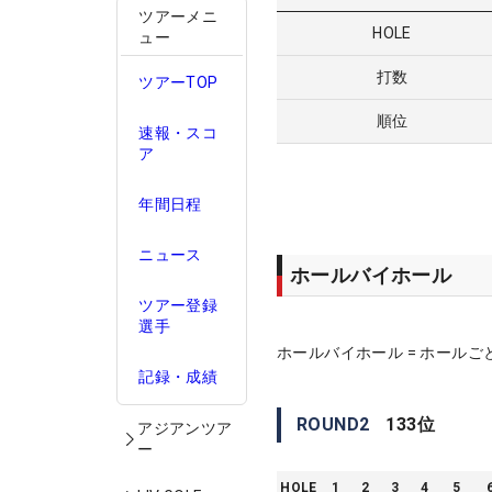
ツアーメニ
HOLE
ュー
打数
ツアーTOP
順位
速報・スコ
ア
年間日程
ニュース
ホールバイホール
ツアー登録
選手
ホールバイホール = ホールご
記録・成績
ROUND
2
133
位
アジアンツア
ー
HOLE
1
2
3
4
5