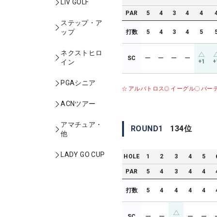
LIV GOLF
PAR
5
4
3
4
4
ステップ・ア
ップ
打数
5
4
3
4
5
ネクストヒロ
SC
ー
ー
ー
ー
+1
+
イン
PGAシニア
アルバトロス
イーグル
バー
ACNツアー
アマチュア・
ROUND
1
134
位
他
LADY GO CUP
HOLE
1
2
3
4
5
PAR
5
4
3
4
4
打数
5
4
4
4
4
SC
ー
ー
ー
ー