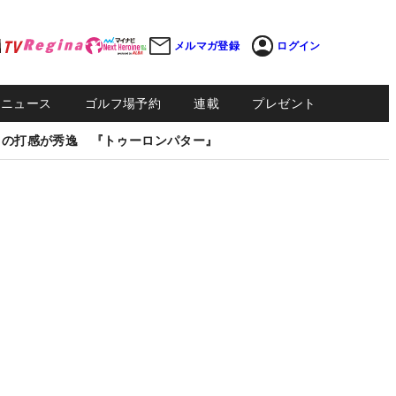
メルマガ登録
ログイン
Sニュース
ゴルフ場予約
連載
プレゼント
しの打感が秀逸 『トゥーロンパター』