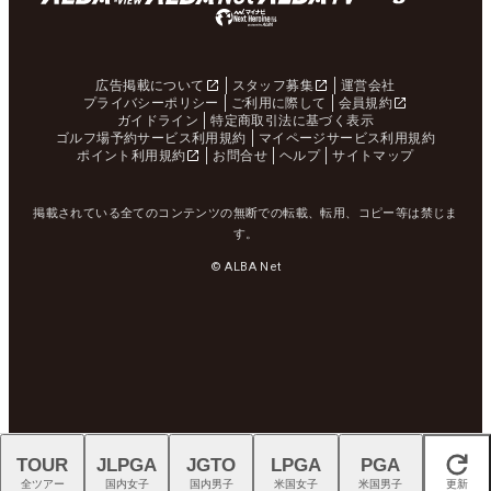
広告掲載について
スタッフ募集
運営会社
プライバシーポリシー
ご利用に際して
会員規約
ガイドライン
特定商取引法に基づく表示
ゴルフ場予約サービス利用規約
マイページサービス利用規約
ポイント利用規約
お問合せ
ヘルプ
サイトマップ
掲載されている全てのコンテンツの無断での転載、転用、コピー等は禁じま
す。
© ALBA Net
TOUR
JLPGA
JGTO
LPGA
PGA
閉じる
全ツアー
国内女子
国内男子
米国女子
米国男子
更新