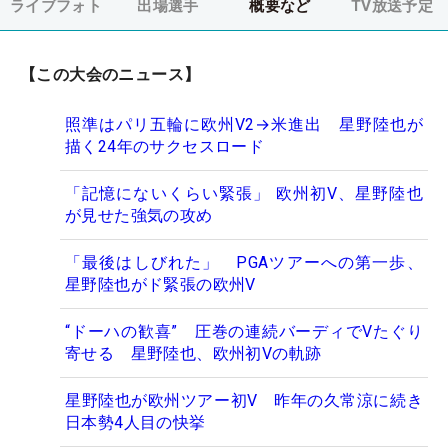
ライブフォト
出場選手
概要など
TV放送予定
【この大会のニュース】
照準はパリ五輪に欧州V2→米進出 星野陸也が
描く24年のサクセスロード
「記憶にないくらい緊張」 欧州初V、星野陸也
が見せた強気の攻め
「最後はしびれた」 PGAツアーへの第一歩、
星野陸也がド緊張の欧州V
“ドーハの歓喜” 圧巻の連続バーディでVたぐり
寄せる 星野陸也、欧州初Vの軌跡
星野陸也が欧州ツアー初V 昨年の久常涼に続き
日本勢4人目の快挙