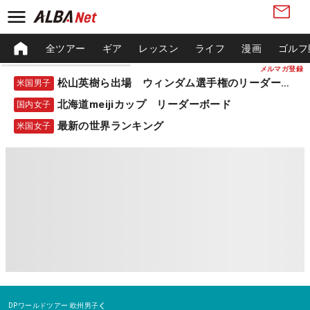
全ツアー
ギア
レッスン
ライフ
漫画
ゴルフ
メルマガ登録
松山英樹ら出場 ウィンダム選手権のリーダーボード
米国男子
北海道meijiカップ リーダーボード
国内女子
最新の世界ランキング
米国女子
DPワールドツアー
欧州男子