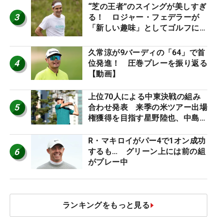
“芝の王者”のスイングが美しすぎ
3
る！ ロジャー・フェデラーが
「新しい趣味」としてゴルフに挑
戦中！
久常涼が9バーディの「64」で首
4
位発進！ 圧巻プレーを振り返る
【動画】
上位70人による中東決戦の組み
5
合わせ発表 来季の米ツアー出場
権獲得を目指す星野陸也、中島啓
太が出場
R・マキロイがパー4で1オン成功
6
するも… グリーン上には前の組
がプレー中
ランキングをもっと見る