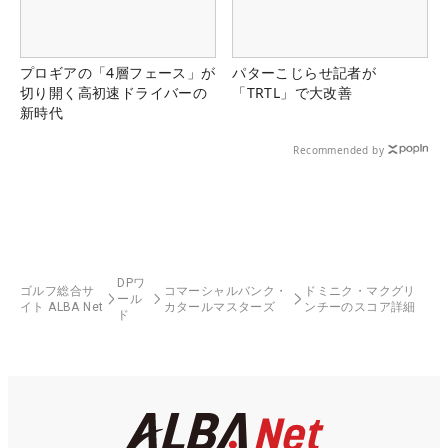
プロギアの「4層フェース」が
パターこじらせ記者が
切り開く高初速ドライバーの
「TRTL」で大改善
新時代
Recommended by
DPワ
ゴルフ総合サ
コマーシャルバンク・
ドミニク・マクグリ
ール
イト ALBA Net
カタールマスターズ
ンチーのスコア詳細
ド