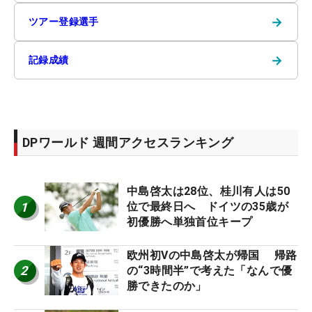
→
ツアー登録選手
→
記録成績
DPワールド 週間アクセスランキング
中島啓太は28位、桂川有人は50
1
位で最終日へ ドイツの35歳が
初優勝へ単独首位キープ
欧州初Vの中島啓太が帰国 帰路
2
の“3時間半”で考えた「なんで優
勝できたのか」