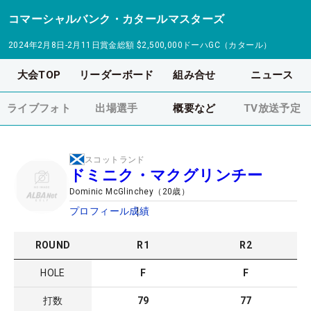
コマーシャルバンク・カタールマスターズ
2024年2月8日-2月11日
賞金総額
$2,500,000
ドーハGC（カタール）
大会TOP
リーダーボード
組み合せ
ニュース
ライブフォト
出場選手
概要など
TV放送予定
スコットランド
ドミニク・マクグリンチー
Dominic McGlinchey
（
20
歳）
プロフィール
成績
ROUND
R
1
R
2
HOLE
F
F
打数
79
77