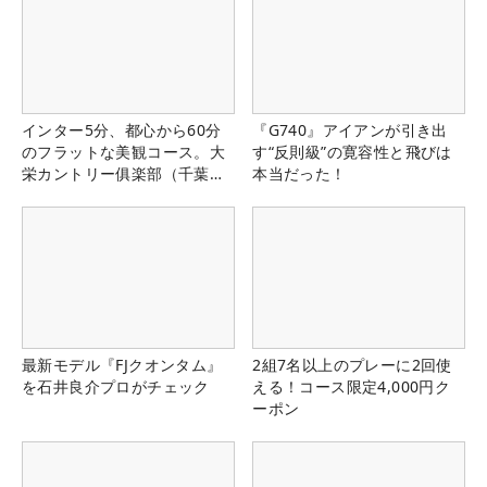
インター5分、都心から60分
『G740』アイアンが引き出
のフラットな美観コース。大
す“反則級”の寛容性と飛びは
栄カントリー俱楽部（千葉
本当だった！
県）
最新モデル『FJクオンタム』
2組7名以上のプレーに2回使
を石井良介プロがチェック
える！コース限定4,000円ク
ーポン