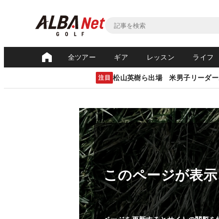
全ツアー
ギア
レッスン
ライフ
松山英樹ら出場 米男子リーダー
注目
このページが表示