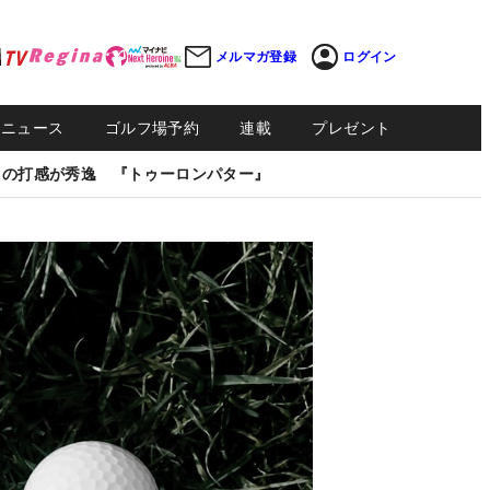
メルマガ登録
ログイン
Sニュース
ゴルフ場予約
連載
プレゼント
しの打感が秀逸 『トゥーロンパター』