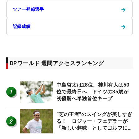
→
ツアー登録選手
→
記録成績
DPワールド 週間アクセスランキング
中島啓太は28位、桂川有人は50
1
位で最終日へ ドイツの35歳が
初優勝へ単独首位キープ
“芝の王者”のスイングが美しすぎ
2
る！ ロジャー・フェデラーが
「新しい趣味」としてゴルフに挑
戦中！