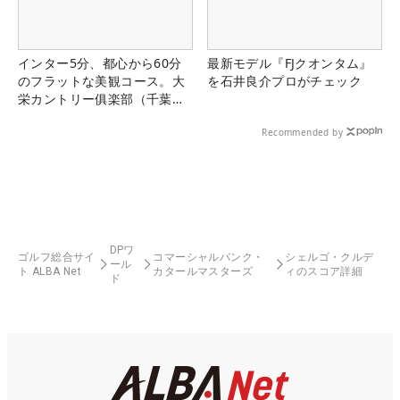
インター5分、都心から60分
最新モデル『FJクオンタム』
のフラットな美観コース。大
を石井良介プロがチェック
栄カントリー俱楽部（千葉
県）
Recommended by
DPワ
ゴルフ総合サイ
コマーシャルバンク・
シェルゴ・クルデ
ール
ト ALBA Net
カタールマスターズ
ィのスコア詳細
ド