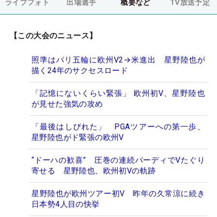
ライブフォト
出場選手
概要など
TV放送予定
【この大会のニュース】
照準はパリ五輪に欧州V2→米進出 星野陸也が
描く24年のサクセスロード
「記憶にないくらい緊張」 欧州初V、星野陸也
が見せた強気の攻め
「最後はしびれた」 PGAツアーへの第一歩、
星野陸也がド緊張の欧州V
“ドーハの歓喜” 圧巻の連続バーディでVたぐり
寄せる 星野陸也、欧州初Vの軌跡
星野陸也が欧州ツアー初V 昨年の久常涼に続き
日本勢4人目の快挙