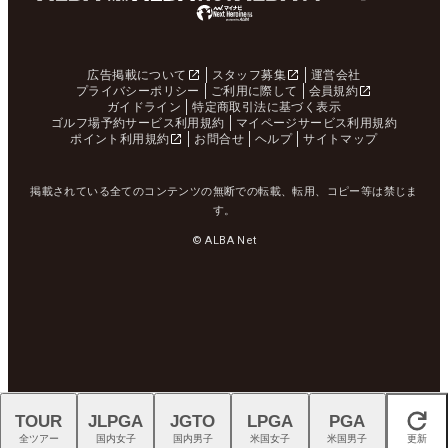
広告掲載について
スタッフ募集
運営会社
プライバシーポリシー
ご利用に際して
会員規約
ガイドライン
特定商取引法に基づく表示
ゴルフ場予約サービス利用規約
マイページサービス利用規約
ポイント利用規約
お問合せ
ヘルプ
サイトマップ
掲載されている全てのコンテンツの無断での転載、転用、コピー等は禁じま
す。
© ALBA Net
TOUR
JLPGA
JGTO
LPGA
PGA
閉じる
全ツアー
国内女子
国内男子
米国女子
米国男子
更新