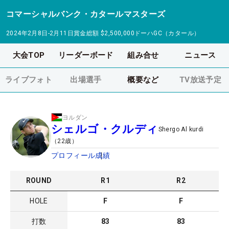
コマーシャルバンク・カタールマスターズ
2024年2月8日-2月11日
賞金総額
$2,500,000
ドーハGC（カタール）
大会TOP
リーダーボード
組み合せ
ニュース
ライブフォト
出場選手
概要など
TV放送予定
ヨルダン
シェルゴ・クルディ
Shergo Al kurdi
（
22
歳）
プロフィール
成績
ROUND
R
1
R
2
HOLE
F
F
打数
83
83