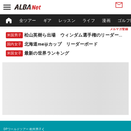
全ツアー
ギア
レッスン
ライフ
漫画
ゴルフ
メルマガ登録
松山英樹ら出場 ウィンダム選手権のリーダーボード
米国男子
北海道meijiカップ リーダーボード
国内女子
最新の世界ランキング
米国女子
DPワールドツアー
欧州男子