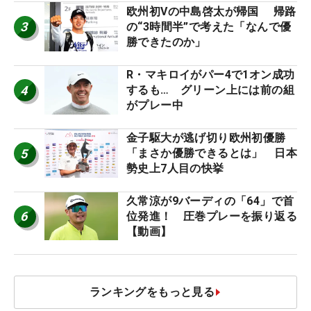
欧州初Vの中島啓太が帰国 帰路
3
の“3時間半”で考えた「なんで優
勝できたのか」
R・マキロイがパー4で1オン成功
4
するも… グリーン上には前の組
がプレー中
金子駆大が逃げ切り欧州初優勝
5
「まさか優勝できるとは」 日本
勢史上7人目の快挙
久常涼が9バーディの「64」で首
6
位発進！ 圧巻プレーを振り返る
【動画】
ランキングをもっと見る