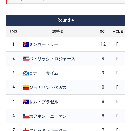
Round
4
順位
選手名
SC
HOLE
1
-12
F
ミンウー・リー
2
-9
F
パトリック・ロジャース
2
-9
F
コナー・サイム
4
-8
F
ジョナサン・ベガス
4
-8
F
サム・ブラゼル
4
-8
F
ホアキン・ニーマン
7
-7
F
デビッド・ホージー