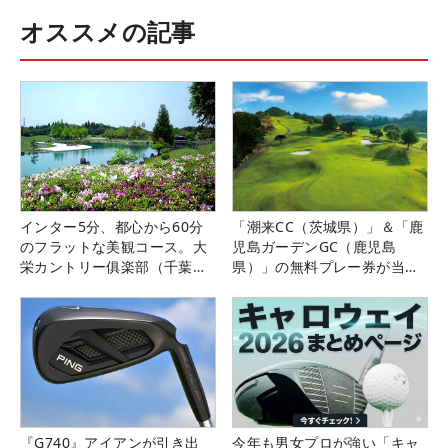
オススメの記事
インター5分、都心から60分
「潮来CC（茨城県）」＆「鹿
のフラットな美観コース。大
児島ガーデンGC（鹿児島
栄カントリー俱楽部（千葉
県）」の無料プレー券が当た
県）
る！！
『G740』アイアンが引き出
今年も男女プロが強い「キャ