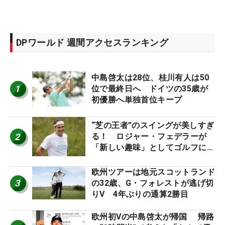
DPワールド 週間アクセスランキング
中島啓太は28位、桂川有人は50
1
位で最終日へ ドイツの35歳が
初優勝へ単独首位キープ
“芝の王者”のスイングが美しすぎ
2
る！ ロジャー・フェデラーが
「新しい趣味」としてゴルフに挑
戦中！
欧州ツアーは地元スコットランド
3
の32歳、G・フォレストが逃げ切
りV 4年ぶりの通算2勝目
欧州初Vの中島啓太が帰国 帰路