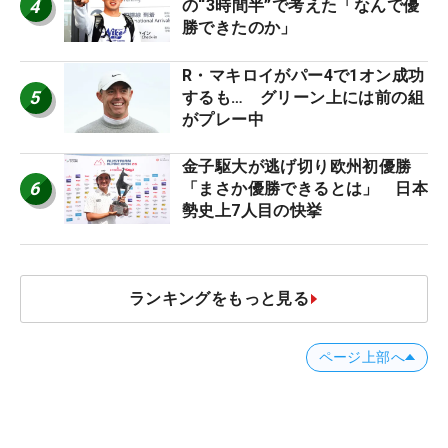
4
の“3時間半”で考えた「なんで優
勝できたのか」
R・マキロイがパー4で1オン成功
5
するも… グリーン上には前の組
がプレー中
金子駆大が逃げ切り欧州初優勝
6
「まさか優勝できるとは」 日本
勢史上7人目の快挙
ランキングをもっと見る
ページ上部へ