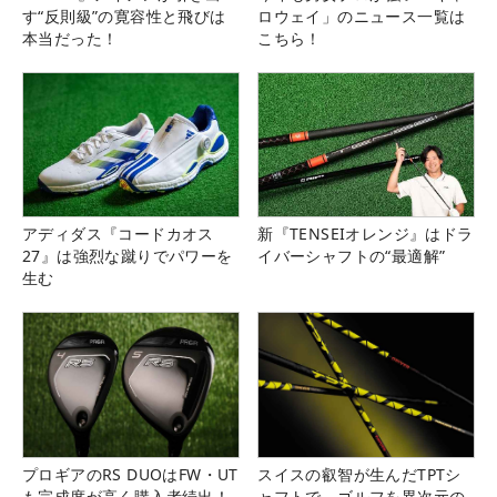
す“反則級”の寛容性と飛びは
ロウェイ」のニュース一覧は
本当だった！
こちら！
アディダス『コードカオス
新『TENSEIオレンジ』はドラ
27』は強烈な蹴りでパワーを
イバーシャフトの“最適解”
生む
プロギアのRS DUOはFW・UT
スイスの叡智が生んだTPTシ
も完成度が高く購入者続出！
ャフトで、ゴルフを異次元の