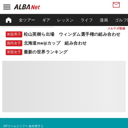
全ツアー
ギア
レッスン
ライフ
漫画
ゴルフ
メルマガ登録
松山英樹ら出場 ウィンダム選手権の組み合わせ
米国男子
北海道meijiカップ 組み合わせ
国内女子
最新の世界ランキング
米国女子
DPワールドツアー
欧州男子