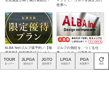
世界へ
ALBA Netゴルフ場予約／【毎
ゴルフの熱狂を、つくる仕
週更新】特別優待プランはこ
事。｜スタッフ募集中
ちら！
TOUR
JLPGA
JGTO
LPGA
PGA
閉じる
全ツアー
国内女子
国内男子
米国女子
米国男子
更新
8-9月のプレーに2回使える！
猛暑を乗り切る！ こだわり機
コース限定2,000円クーポン
能派パンツ4選