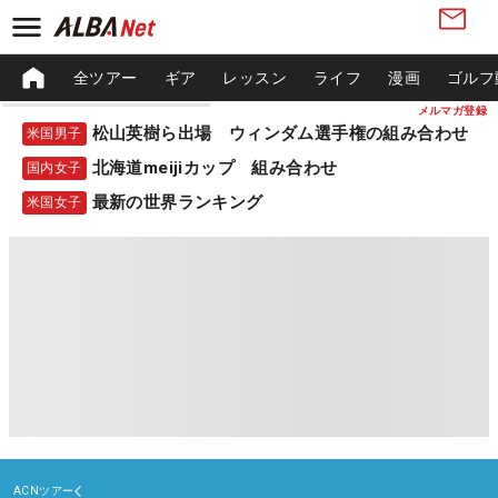
全ツアー
ギア
レッスン
ライフ
漫画
ゴルフ
メルマガ登録
松山英樹ら出場 ウィンダム選手権の組み合わせ
米国男子
北海道meijiカップ 組み合わせ
国内女子
最新の世界ランキング
米国女子
ACNツアー