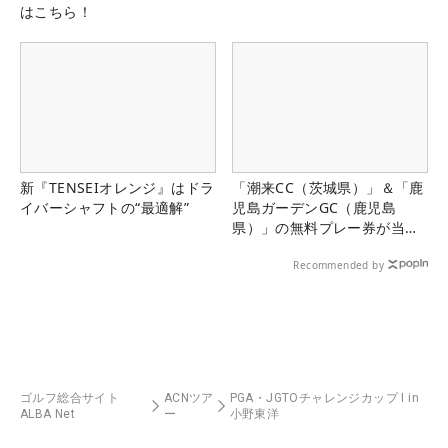
はこちら！
新『TENSEIオレンジ』はドラ
「潮来CC（茨城県）」＆「鹿
イバーシャフトの“最適解”
児島ガーデンGC（鹿児島
県）」の無料プレー券が当た
る！！
Recommended by
ゴルフ総合サイト
ACNツア
PGA・JGTOチャレンジカップ I in
ALBA Net
ー
小野東洋