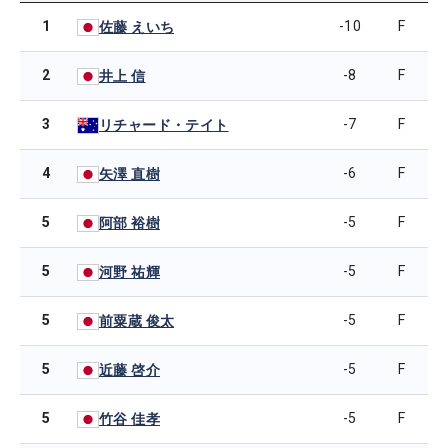
1
-10
F
佐藤 えいち
2
-8
F
井上 信
3
-7
F
リチャード・テイト
4
-6
F
矢澤 直樹
5
-5
F
阿部 裕樹
5
-5
F
河野 祐輝
5
-5
F
前粟蔵 俊太
5
-5
F
近藤 啓介
5
-5
F
竹谷 佳孝