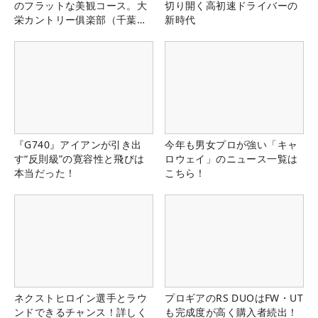
のフラットな美観コース。大
切り開く高初速ドライバーの
栄カントリー俱楽部（千葉
新時代
県）
『G740』アイアンが引き出
今年も男女プロが強い「キャ
す“反則級”の寛容性と飛びは
ロウェイ」のニュース一覧は
本当だった！
こちら！
ネクストヒロイン選手とラウ
プロギアのRS DUOはFW・UT
ンドできるチャンス！詳しく
も完成度が高く購入者続出！