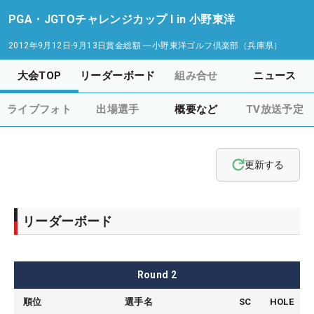
PGA・JGTOチャレンジカップ I in 小野東洋
2012年9月12日-9月13日
賞金総額
―
小野東洋ゴルフ倶楽部（兵庫県）
大会TOP
リーダーボード
組み合せ
ニュース
ライブフォト
出場選手
概要など
TV放送予定
更新する
リーダーボード
Round
2
順位
選手名
SC
HOLE