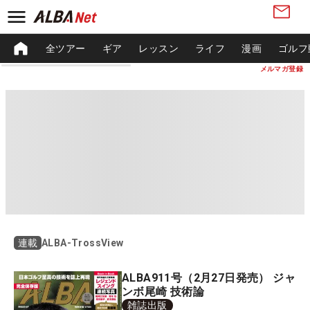
全ツアー
ギア
レッスン
ライフ
漫画
ゴルフ
メルマガ登録
ALBA-TrossView
連載
ALBA911号（2月27日発売） ジャ
ンボ尾崎 技術論
雑誌出版