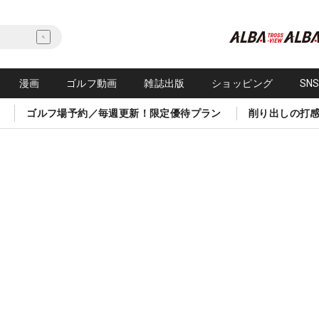
漫画
ゴルフ動画
雑誌出版
ショッピング
SN
ゴルフ場予約／毎週更新！限定優待プラン
削り出しの打