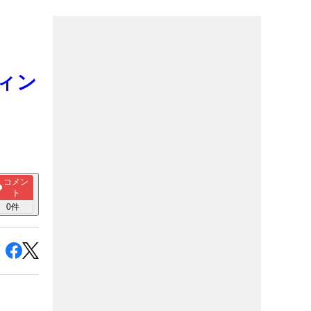
ティン
コメン
ト
0
件