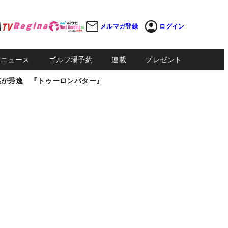
メルマガ登録
ログイン
Sニュース
ゴルフ場予約
連載
プレゼント
感が秀逸 『トゥーロンパター』