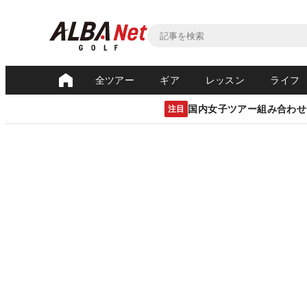
全ツアー
ギア
レッスン
ライフ
国内女子ツアー組み合わせ
注目