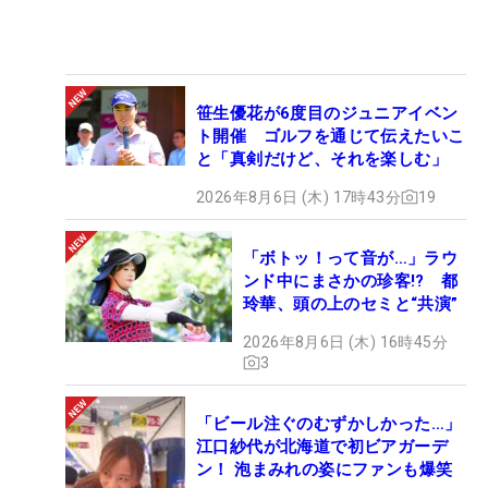
笹生優花が6度目のジュニアイベン
ト開催 ゴルフを通じて伝えたいこ
と「真剣だけど、それを楽しむ」
2026年8月6日 (木) 17時43分
19
「ボトッ！って音が…」ラウ
ンド中にまさかの珍客!? 都
玲華、頭の上のセミと“共演”
2026年8月6日 (木) 16時45分
3
「ビール注ぐのむずかしかった…」
江口紗代が北海道で初ビアガーデ
ン！ 泡まみれの姿にファンも爆笑