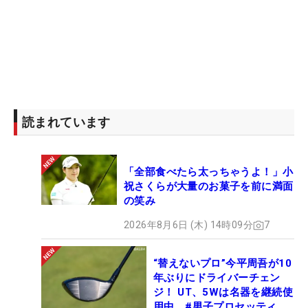
読まれています
「全部食べたら太っちゃうよ！」小
祝さくらが大量のお菓子を前に満面
の笑み
2026年8月6日 (木) 14時09分
7
“替えないプロ”今平周吾が10
年ぶりにドライバーチェン
ジ！ UT、5Wは名器を継続使
用中 #男子プロセッティン