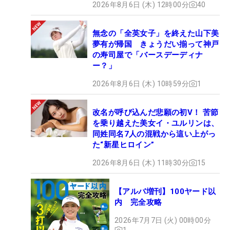
2026年8月6日 (木) 12時00分
40
無念の「全英女子」を終えた山下美
夢有が帰国 きょうだい揃って神戸
の寿司屋で「バースデーディナ
ー？」
2026年8月6日 (木) 10時59分
1
改名が呼び込んだ悲願の初V！ 苦節
を乗り越えた美女イ・ユルリンは、
同姓同名7人の混戦から這い上がっ
た“新星ヒロイン”
2026年8月6日 (木) 11時30分
15
【アルバ増刊】100ヤード以
内 完全攻略
2026年7月7日 (火) 00時00分
1