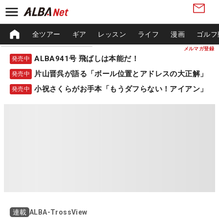
全ツアー
ギア
レッスン
ライフ
漫画
ゴルフ
メルマガ登録
ALBA941号 飛ばしは本能だ！
発売中
片山晋呉が語る「ボール位置とアドレスの大正解」
発売中
小祝さくらがお手本「もうダフらない！アイアン」
発売中
ALBA-TrossView
連載