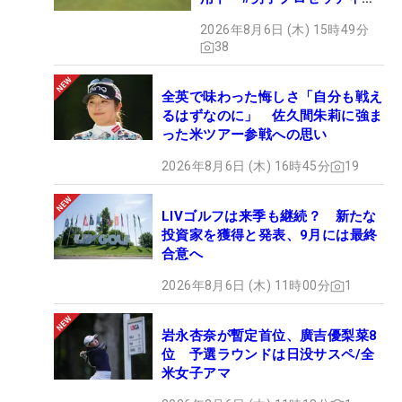
グ
2026年8月6日 (木) 15時49分
38
全英で味わった悔しさ「自分も戦え
るはずなのに」 佐久間朱莉に強ま
った米ツアー参戦への思い
2026年8月6日 (木) 16時45分
19
LIVゴルフは来季も継続？ 新たな
投資家を獲得と発表、9月には最終
合意へ
2026年8月6日 (木) 11時00分
1
岩永杏奈が暫定首位、廣吉優梨菜8
位 予選ラウンドは日没サスペ/全
米女子アマ