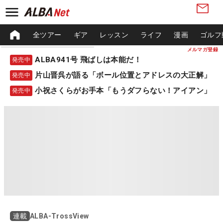
全ツアー
ギア
レッスン
ライフ
漫画
ゴルフ
メルマガ登録
ALBA941号 飛ばしは本能だ！
発売中
片山晋呉が語る「ボール位置とアドレスの大正解」
発売中
小祝さくらがお手本「もうダフらない！アイアン」
発売中
ALBA-TrossView
連載