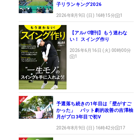
子リランキング2026
2026年8月9日 (日) 16時15分
1
【アルバ増刊】もう迷わな
い！ スイング作り
2026年6月16日 (火) 00時00分
1
予選落ち続きの1年目は「壁がすご
かった」 パット劇的改善の吉澤柚
月がプロ3年目で初V
2026年8月9日 (日) 16時42分
17