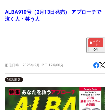
ALBA910号（2月13日発売） アプローチで
泣く人・笑う人
コメン
ト
0
件
配信日時：
2025年2月12日 12時00分
雑誌出版