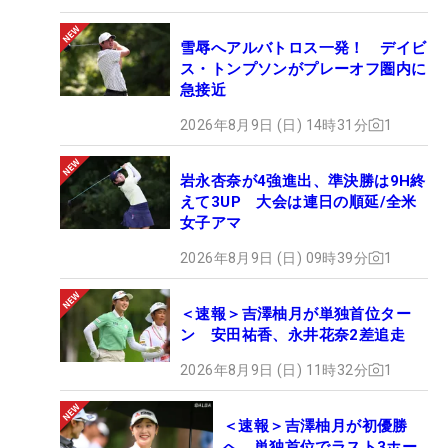
雪辱へアルバトロス一発！ デイビ
ス・トンプソンがプレーオフ圏内に
急接近
2026年8月9日 (日) 14時31分
1
岩永杏奈が4強進出、準決勝は9H終
えて3UP 大会は連日の順延/全米
女子アマ
2026年8月9日 (日) 09時39分
1
＜速報＞吉澤柚月が単独首位ター
ン 安田祐香、永井花奈2差追走
2026年8月9日 (日) 11時32分
1
＜速報＞吉澤柚月が初優勝
へ 単独首位でラスト3ホー