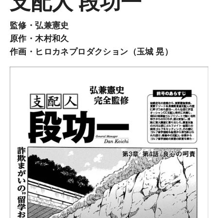
支配人 段功一
監修・弘兼憲史
原作・木村和久
作画・ヒロカネプロダクション（玉城 晃）