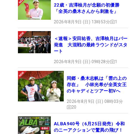
22歳・吉澤柚月が念願の初優勝
「全英の桑木さんから刺激を」
2026年8月9日 (日) 13時53分
1
＜速報＞安田祐香、吉澤柚月はパー
発進 大混戦の最終ラウンドがスタ
ート
2026年8月9日 (日) 09時28分
1
同郷・桑木志帆は「雲の上の
存在」 小林光希が全英女王
のキャディとツアー初Vへ
2026年8月9日 (日) 08時03分
20
ALBA940号（6月25日発売）令和
のニーアクションで驚異の飛び！