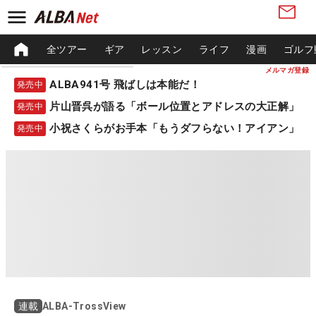
全ツアー
ギア
レッスン
ライフ
漫画
ゴルフ
メルマガ登録
ALBA941号 飛ばしは本能だ！
発売中
片山晋呉が語る「ボール位置とアドレスの大正解」
発売中
小祝さくらがお手本「もうダフらない！アイアン」
発売中
ALBA-TrossView
連載