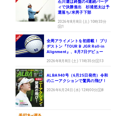
石川遼は終盤の4連続バーデ
ィで決勝進出 杉浦悠太は予
選落ち/米男子下部
2026年8月8日 (土) 10時33分
1
全周アライメントを初搭載！ ブリ
ヂストン『TOUR B JGR Roll-in
Alignment』、8月7日デビュー
2026年8月8日 (土) 11時35分
13
ALBA940号（6月25日発売）令和
のニーアクションで驚異の飛び！
2026年6月24日 (水) 12時00分
8