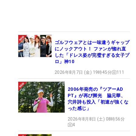
ゴルフウェアとは一味違うギャップ
にノックアウト！ ファンが惚れ直
した「ドレス姿が完璧すぎる女子プ
ロ」神10
2026年8月7日 (金) 19時45分
111
2006年発売の『ツアーAD
PT』が再び脚光 脇元華、
穴井詩も投入「初速が強くな
った感じ」
2026年8月8日 (土) 08時56分
4