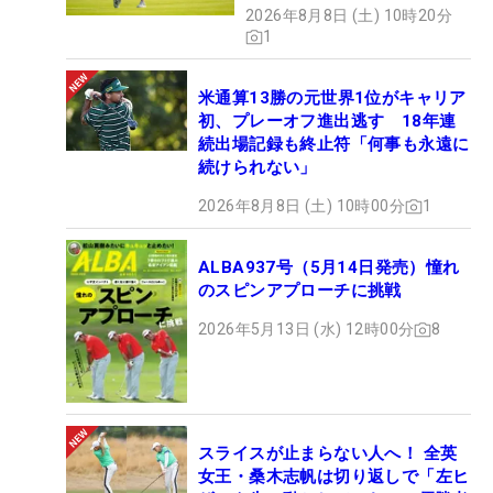
2026年8月8日 (土) 10時20分
1
米通算13勝の元世界1位がキャリア
初、プレーオフ進出逃す 18年連
続出場記録も終止符「何事も永遠に
続けられない」
2026年8月8日 (土) 10時00分
1
ALBA937号（5月14日発売）憧れ
のスピンアプローチに挑戦
2026年5月13日 (水) 12時00分
8
スライスが止まらない人へ！ 全英
女王・桑木志帆は切り返しで「左ヒ