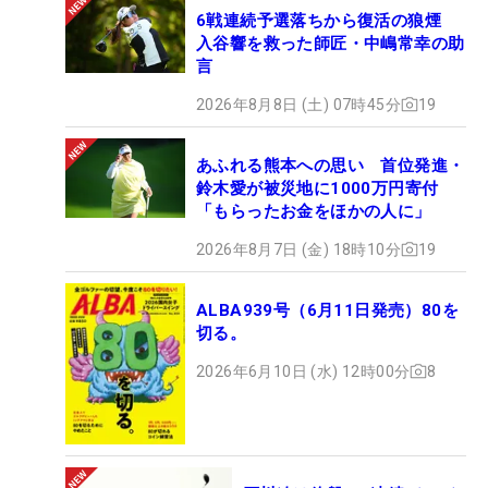
6戦連続予選落ちから復活の狼煙
入谷響を救った師匠・中嶋常幸の助
言
2026年8月8日 (土) 07時45分
19
あふれる熊本への思い 首位発進・
鈴木愛が被災地に1000万円寄付
「もらったお金をほかの人に」
2026年8月7日 (金) 18時10分
19
ALBA939号（6月11日発売）80を
切る。
2026年6月10日 (水) 12時00分
8