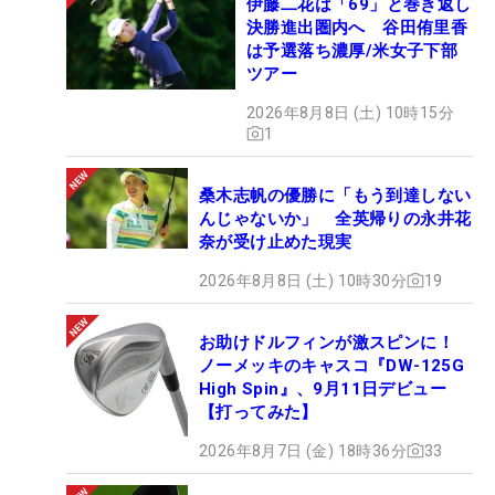
伊藤二花は「69」と巻き返し
決勝進出圏内へ 谷田侑里香
は予選落ち濃厚/米女子下部
ツアー
2026年8月8日 (土) 10時15分
1
桑木志帆の優勝に「もう到達しない
んじゃないか」 全英帰りの永井花
奈が受け止めた現実
2026年8月8日 (土) 10時30分
19
お助けドルフィンが激スピンに！
ノーメッキのキャスコ『DW-125G
High Spin』、9月11日デビュー
【打ってみた】
2026年8月7日 (金) 18時36分
33