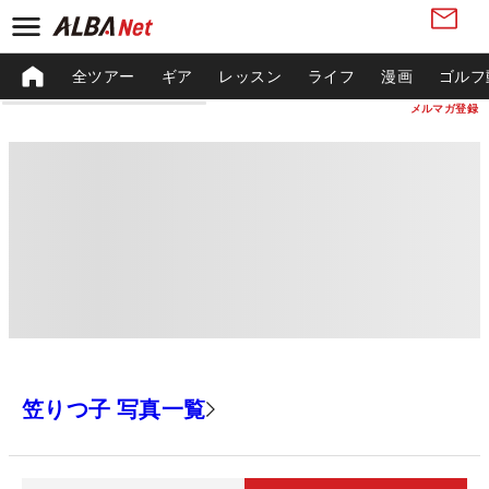
全ツアー
ギア
レッスン
ライフ
漫画
ゴルフ
メルマガ登録
笠りつ子 写真一覧