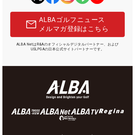
ALBAゴルフニュース
メルマガ登録はこちら
ALBA NetはR&Aのオフィシャルデジタルパートナー、および
USLPGAの日本公式サイトパートナーです。